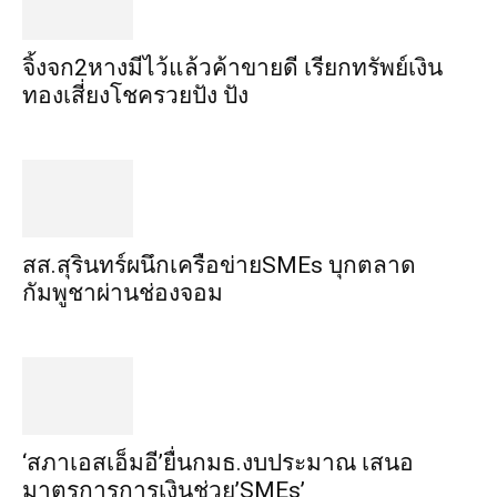
จิ้งจก​2​หาง​มีไว้แล้ว​ค้าขาย​ดี​ เรียก​ทรัพย์เงิน
ทอง​เสี่ยงโชค​รวยปัง​ ปัง​
สส.สุรินทร์ผนึกเครือข่ายSMEs บุกตลาด
กัมพูชาผ่านช่องจอม
‘สภาเอสเอ็มอี’ยื่นกมธ.งบประมาณ เสนอ
มาตรการการเงินช่วย’SMEs’