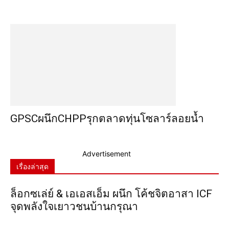
GPSCผนึกCHPPรุกตลาดทุ่นโซลาร์ลอยน้ำ
Advertisement
เรื่องล่าสุด
ล็อกซเล่ย์ & เอเอสเอ็ม ผนึก โค้ชจิตอาสา ICF
จุดพลังใจเยาวชนบ้านกรุณา