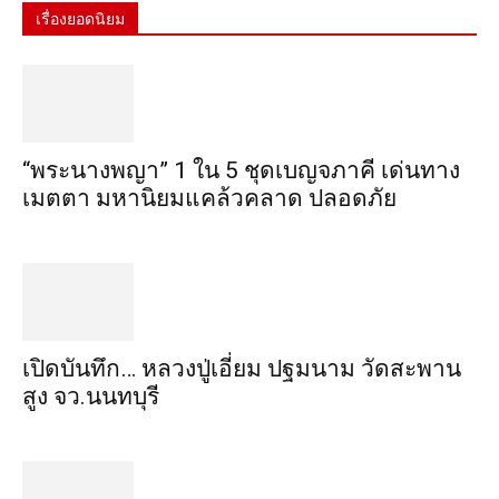
เรื่องยอดนิยม
“พระ​นาง​พญา” 1 ใน 5​ ชุดเบญจ​ภาคี​ เด่นทาง
เมตตา​ มหา​นิยม​แคล้วคลาด​ ปลอดภัย​
เปิดบันทึก… หลวงปู่เอี่ยม ​ปฐม​นาม​ วัดสะพาน
สูง​ จว.นนทบุรี