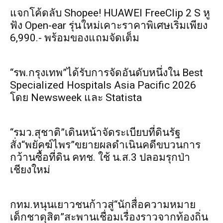
แจกโค้ดลับ Shopee! HUAWEI FreeClip 2 S หู
ฟัง Open-ear รุ่นใหม่เคาะราคาพิเศษเริ่มเพียง
6,990.- พร้อมของแถมจัดเต็ม
“รพ.กรุงเทพ”ได้รับการจัดอันดับหนึ่งใน Best
Specialized Hospitals Asia Pacific 2026
โดย Newsweek และ Statista
“รมว.สุชาติ”เดินหน้าจัดระเบียบที่ดินรัฐ
สั่ง“พยัคฆ์ไพร”ขยายผลดำเนินคดีขบวนการ
กว้านซื้อที่ดิน คทช. ใช้ น.ส.3 ปลอมรุกป่า
เชียงใหม่
กทม.หนุนเยาวชนก้าวสู่“นักสื่อความหมาย
เด็กชาดุสิต”สะพานเชื่อมเรื่องราวจากท้องถิ่น