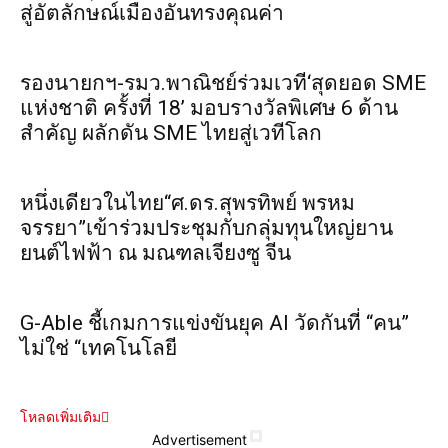
สู่อัตลักษณ์เมืองอันทรงคุณค่า
รองนายกฯ-รมว.พาณิชย์ร่วมเวที‘สุดยอด SME
แห่งชาติ ครั้งที่ 18’ มอบรางวัลพิเศษ 6 ด้าน
สำคัญ ผลักดัน SME ไทยสู่เวทีโลก
หนึ่งเดียวในไทย“ศ.ดร.สุพรทิพย์ พรหม
จรรยา”เข้าร่วมประชุมกับกลุ่มทุนใหญ่ยาน
ยนต์ไฟฟ้า ณ มณฑลเจียงซู จีน
G-Able ชี้เกมการแข่งขันยุค AI วัดกันที่ “คน”
ไม่ใช่ “เทคโนโลยี
โหลดเพิ่มเติม
Advertisement