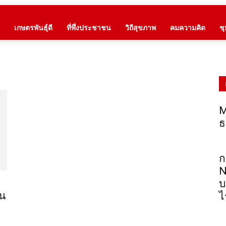
เกษตรพันธุ์ดี
ที่พึ่งประชาชน
วิถีสุขภาพ
คมความคิด
ช
M
ธ
ก
N
บ
้น
ไ