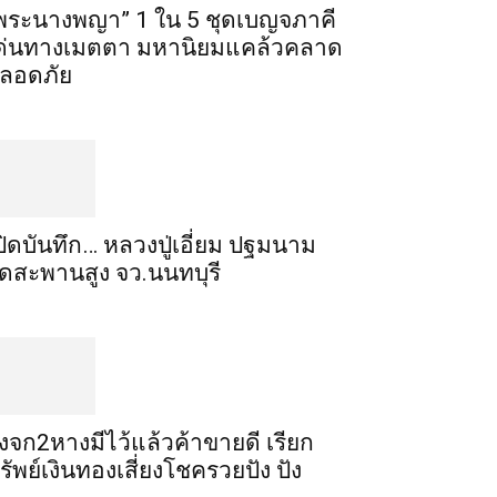
พระ​นาง​พญา” 1 ใน 5​ ชุดเบญจ​ภาคี​
ด่นทางเมตตา​ มหา​นิยม​แคล้วคลาด​
ลอดภัย​
ปิดบันทึก… หลวงปู่เอี่ยม ​ปฐม​นาม​
ัดสะพานสูง​ จว.นนทบุรี
ิ้งจก​2​หาง​มีไว้แล้ว​ค้าขาย​ดี​ เรียก​
รัพย์เงินทอง​เสี่ยงโชค​รวยปัง​ ปัง​