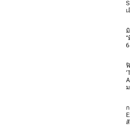
S
เ
ม
“
6
ฟ
‘
A
ม
ก
E
ส