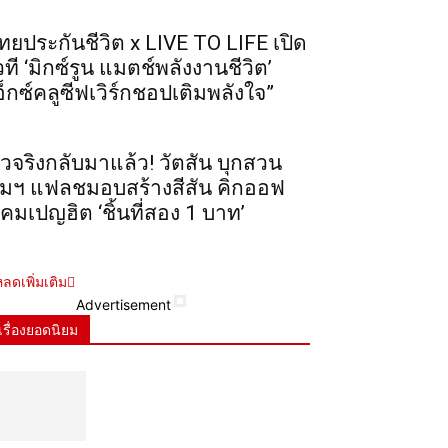
ทยประกันชีวิต x LIVE TO LIFE เปิด
วที ‘มิกซ์รูน แมตช์พลังงานชีวิต’
อ็กซ์คลูซีฟเวิร์กชอปเติมพลังใจ”
ัวจริงกลับมาแล้ว! วัตสัน บุกสวน
ุมฯ แฟลชมอบสร้างสีสัน คิกออฟ
คมเปญฮิต ‘ชิ้นที่สอง 1 บาท’
ลดเพิ่มเติม
Advertisement
เรื่องยอดนิยม