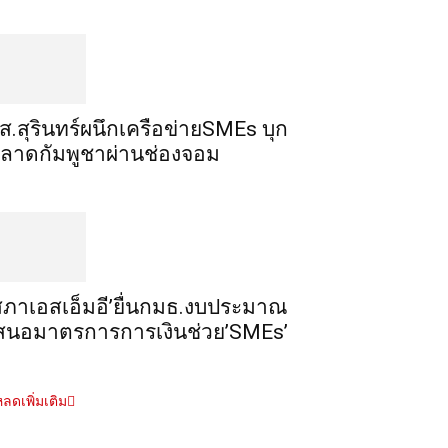
ส.สุรินทร์ผนึกเครือข่ายSMEs บุก
ลาดกัมพูชาผ่านช่องจอม
สภาเอสเอ็มอี’ยื่นกมธ.งบประมาณ
สนอมาตรการการเงินช่วย’SMEs’
ลดเพิ่มเติม