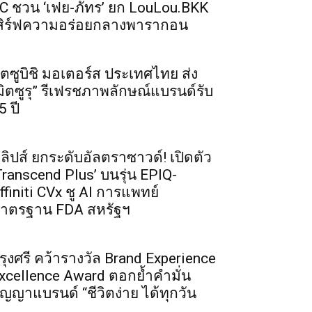
C ชวน ‘เฟย-ภัทร’ ยก LouLou.BKK
สิร์ฟความอร่อยกลางพารากอน
ิตซูบิชิ มอเตอร์ส ประเทศไทย ส่ง
มิตซูรุ” รีเฟรชภาพลักษณ์แบรนด์รับ
5 ปี
ิลิปส์ ยกระดับอัลตราซาวด์! เปิดตัว
Transcend Plus’ บนรุ่น EPIQ-
ffiniti CVx ชู AI การแพทย์
าตรฐาน FDA สหรัฐฯ
รุงศรี คว้ารางวัล Brand Experience
xcellence Award ตอกย้ำคำมั่น
ัญญาแบรนด์ “ชีวิตง่าย ได้ทุกวัน