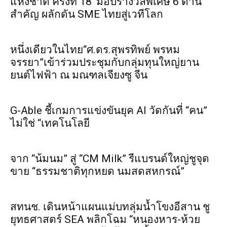
แห่งชาติ ครั้งที่ 18’ มอบรางวัลพิเศษ 6 ด้าน
สำคัญ ผลักดัน SME ไทยสู่เวทีโลก
หนึ่งเดียวในไทย“ศ.ดร.สุพรทิพย์ พรหม
จรรยา”เข้าร่วมประชุมกับกลุ่มทุนใหญ่ยาน
ยนต์ไฟฟ้า ณ มณฑลเจียงซู จีน
G-Able ชี้เกมการแข่งขันยุค AI วัดกันที่ “คน”
ไม่ใช่ “เทคโนโลยี
จาก “น้มนม” สู่ “CM Milk” รีแบรนด์ใหญ่ชูจุด
ขาย “ธรรมชาติทุกหยด นมสดสหกรณ์”
สทนช. เดินหน้าแผนแม่บทลุ่มน้ำโขงอีสาน ชู
ยุทธศาสตร์ SEA พลิกโฉม “หนองหาร-ห้วย