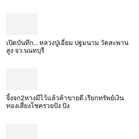
เปิดบันทึก… หลวงปู่เอี่ยม ​ปฐม​นาม​ วัดสะพาน
สูง​ จว.นนทบุรี
จิ้งจก​2​หาง​มีไว้แล้ว​ค้าขาย​ดี​ เรียก​ทรัพย์เงิน
ทอง​เสี่ยงโชค​รวยปัง​ ปัง​