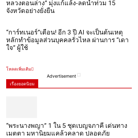
หลวงตอนล่าง” มุ่งแก้แล้ง-ลดน้ำท่วม 15
จังหวัดอย่างยั่งยืน
“การ์ทเนอร์”เตือน! อีก 3 ปี AI จะเป็นต้นเหตุ
หลักทำข้อมูลส่วนบุคคลรั่วไหล ผ่านการ “เดา
ใจ” ผู้ใช้
โหลดเพิ่มเติม
Advertisement
เรื่องยอดนิยม
“พระ​นาง​พญา” 1 ใน 5​ ชุดเบญจ​ภาคี​ เด่นทาง
เมตตา​ มหา​นิยม​แคล้วคลาด​ ปลอดภัย​