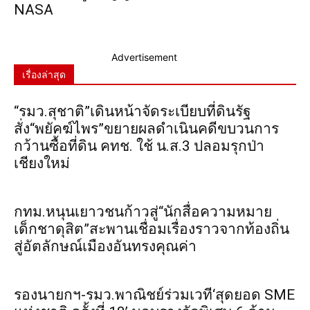
NASA
Advertisement
เรื่องล่าสุด
“รมว.สุชาติ”เดินหน้าจัดระเบียบที่ดินรัฐ
สั่ง“พยัคฆ์ไพร”ขยายผลดำเนินคดีขบวนการ
กว้านซื้อที่ดิน คทช. ใช้ น.ส.3 ปลอมรุกป่า
เชียงใหม่
กทม.หนุนเยาวชนก้าวสู่“นักสื่อความหมาย
เด็กชาดุสิต”สะพานเชื่อมเรื่องราวจากท้องถิ่น
สู่อัตลักษณ์เมืองอันทรงคุณค่า
รองนายกฯ-รมว.พาณิชย์ร่วมเวที‘สุดยอด SME