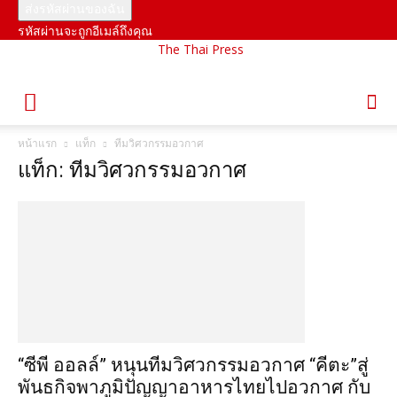
รหัสผ่านจะถูกอีเมล์ถึงคุณ
The Thai Press
หน้าแรก
แท็ก
ทีมวิศวกรรมอวกาศ
แท็ก: ทีมวิศวกรรมอวกาศ
“ซีพี ออลล์” หนุนทีมวิศวกรรมอวกาศ “คีตะ”สู่
พันธกิจพาภูมิปัญญาอาหารไทยไปอวกาศ กับ