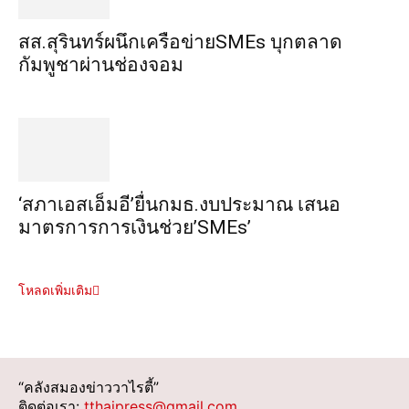
สส.สุรินทร์ผนึกเครือข่ายSMEs บุกตลาด
กัมพูชาผ่านช่องจอม
‘สภาเอสเอ็มอี’ยื่นกมธ.งบประมาณ เสนอ
มาตรการการเงินช่วย’SMEs’
โหลดเพิ่มเติม
“คลังสมองข่าววาไรตี้”
ติดต่อเรา:
tthaipress@gmail.com