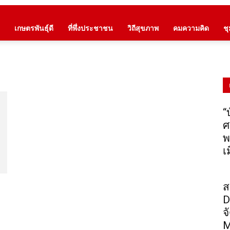
เกษตรพันธุ์ดี
ที่พึ่งประชาชน
วิถีสุขภาพ
คมความคิด
ช
“
ศ
พ
เ
ส
D
จ
M