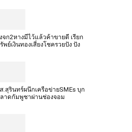
ิ้งจก​2​หาง​มีไว้แล้ว​ค้าขาย​ดี​ เรียก​
รัพย์เงินทอง​เสี่ยงโชค​รวยปัง​ ปัง​
ส.สุรินทร์ผนึกเครือข่ายSMEs บุก
ลาดกัมพูชาผ่านช่องจอม