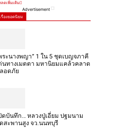
ลดเพิ่มเติม
Advertisement
เรื่องยอดนิยม
พระ​นาง​พญา” 1 ใน 5​ ชุดเบญจ​ภาคี​
ด่นทางเมตตา​ มหา​นิยม​แคล้วคลาด​
ลอดภัย​
ปิดบันทึก… หลวงปู่เอี่ยม ​ปฐม​นาม​
ัดสะพานสูง​ จว.นนทบุรี