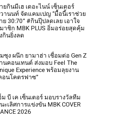
ายกินมีเฮ เดอะไนน์ เซ็นเตอร์
ิวานนท์ จัดแคมเปญ “มื้อนี้เราช่วย
่าย 30:70” #กินปุ๊ปลดเลย เอาใจ
มาชิก MBK PLUS อิ่มอร่อยสุดคุ้ม
ิ่งกินยิ่งลด
ัมซุง ผนึก ยามาฮ่า เชื่อมต่อ Gen Z
่านคอนเทนต์ ส่งมอบ Feel The
nique Experience พร้อมลุยงาน
คอนโคตรฟาซ”
อ็ม บี เค เซ็นเตอร์ มอบรางวัลทีม
นะเลิศการแข่งขัน MBK COVER
ANCE 2026