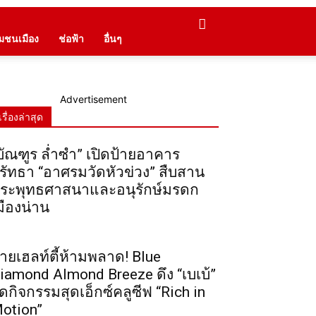
ุมชนเมือง
ช่อฟ้า
อื่นๆ
Advertisement
เรื่องล่าสุด
บัณฑูร ล่ำซำ” เปิดป้ายอาคาร
รัทธา “อาศรมวัดหัวข่วง” สืบสาน
ระพุทธศาสนาและอนุรักษ์มรดก
มืองน่าน
ายเฮลท์ตี้ห้ามพลาด! Blue
iamond Almond Breeze ดึง “เบเบ้”
ัดกิจกรรมสุดเอ็กซ์คลูซีฟ “Rich in
otion”