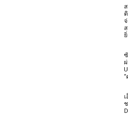
ส
ต
จ
ส
ย
ซ
ผ
U
“
เ
ช
D