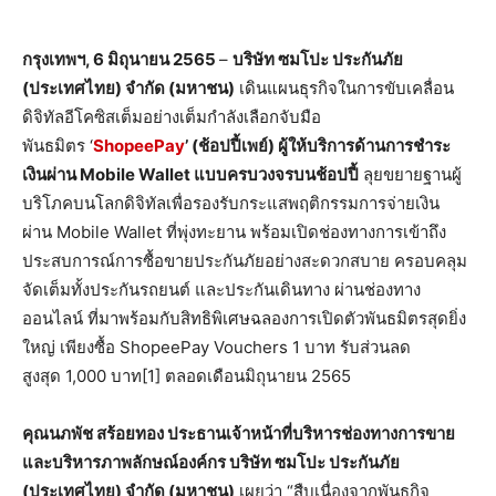
กรุงเทพฯ
, 6
มิถุนายน
2565
–
บริษัท ซมโปะ ประกันภัย
(ประเทศไทย) จำกัด (มหาชน)
เดินแผนธุรกิจในการขับเคลื่อน
ดิจิทัลอีโคซิสเต็มอย่างเต็มกำลังเลือกจับมือ
พันธมิตร ‘
ShopeePay
’ (
ช้อปปี้เพย์)
ผู้ให้บริการด้านการชำระ
เงินผ่าน
Mobile Wallet
แบบครบวงจรบนช้อปปี้
ลุยขยายฐานผู้
บริโภคบนโลกดิจิทัลเพื่อรองรับกระแสพฤติกรรมการจ่ายเงิน
ผ่าน Mobile Wallet ที่พุ่งทะยาน พร้อมเปิดช่องทางการเข้าถึง
ประสบการณ์การซื้อขายประกันภัยอย่างสะดวกสบาย ครอบคลุม
จัดเต็มทั้งประกันรถยนต์ และประกันเดินทาง ผ่านช่องทาง
ออนไลน์ ที่มาพร้อมกับสิทธิพิเศษฉลองการเปิดตัวพันธมิตรสุดยิ่ง
ใหญ่ เพียงซื้อ ShopeePay Vouchers 1 บาท รับส่วนลด
สูงสุด 1,000 บาท[1] ตลอดเดือนมิถุนายน 2565
คุณนภพัช สร้อยทอง ประธานเจ้าหน้าที่บริหารช่องทางการขาย
และบริหารภาพลักษณ์องค์กร บริษัท ซมโปะ ประกันภัย
(ประเทศไทย) จำกัด (มหาชน)
เผยว่า “สืบเนื่องจากพันธกิจ