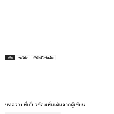
แท็ก
‘ซมโปะ’
ดิจิทัลอีโคซิสเต็ม
บทความที่เกี่ยวข้อง
เพิ่มเติมจากผู้เขียน