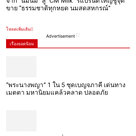
จาก “น้มนม” สู่ “CM Milk” รีแบรนด์ใหญ่ชูจุด
ขาย “ธรรมชาติทุกหยด นมสดสหกรณ์”
โหลดเพิ่มเติม
Advertisement
เรื่องยอดนิยม
“พระ​นาง​พญา” 1 ใน 5​ ชุดเบญจ​ภาคี​ เด่นทาง
เมตตา​ มหา​นิยม​แคล้วคลาด​ ปลอดภัย​