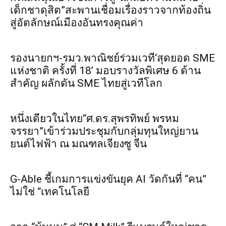
เด็กชาดุสิต”สะพานเชื่อมเรื่องราวจากท้องถิ่น
สู่อัตลักษณ์เมืองอันทรงคุณค่า
รองนายกฯ-รมว.พาณิชย์ร่วมเวที‘สุดยอด SME
แห่งชาติ ครั้งที่ 18’ มอบรางวัลพิเศษ 6 ด้าน
สำคัญ ผลักดัน SME ไทยสู่เวทีโลก
หนึ่งเดียวในไทย“ศ.ดร.สุพรทิพย์ พรหม
จรรยา”เข้าร่วมประชุมกับกลุ่มทุนใหญ่ยาน
ยนต์ไฟฟ้า ณ มณฑลเจียงซู จีน
G-Able ชี้เกมการแข่งขันยุค AI วัดกันที่ “คน”
ไม่ใช่ “เทคโนโลยี