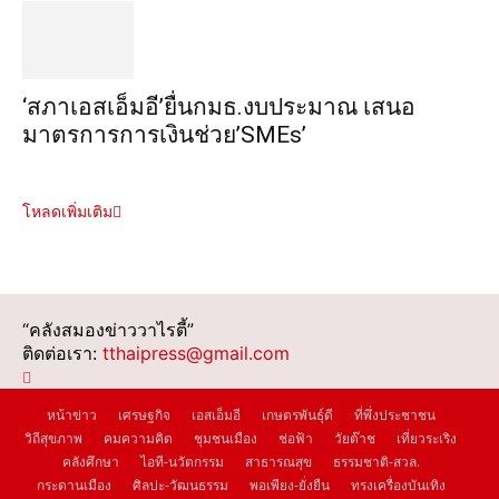
‘สภาเอสเอ็มอี’ยื่นกมธ.งบประมาณ เสนอ
มาตรการการเงินช่วย’SMEs’
โหลดเพิ่มเติม
“คลังสมองข่าววาไรตี้”
ติดต่อเรา:
tthaipress@gmail.com
หน้าข่าว
เศรษฐกิจ
เอสเอ็มอี
เกษตรพันธุ์ดี
ที่พึ่งประชาชน
วิถีสุขภาพ
คมความคิด
ชุมชนเมือง
ช่อฟ้า
วัยต๊าช
เที่ยวระเริง
คลังศึกษา
ไอที-นวัตกรรม
สาธารณสุข
ธรรมชาติ-สวล.
กระดานเมือง
ศิลปะ-วัฒนธรรม
พอเพียง-ยั่งยืน
ทรงเครื่องบันเทิง