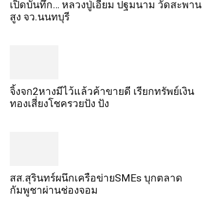
เปิดบันทึก… หลวงปู่เอี่ยม ​ปฐม​นาม​ วัดสะพาน
สูง​ จว.นนทบุรี
จิ้งจก​2​หาง​มีไว้แล้ว​ค้าขาย​ดี​ เรียก​ทรัพย์เงิน
ทอง​เสี่ยงโชค​รวยปัง​ ปัง​
สส.สุรินทร์ผนึกเครือข่ายSMEs บุกตลาด
กัมพูชาผ่านช่องจอม