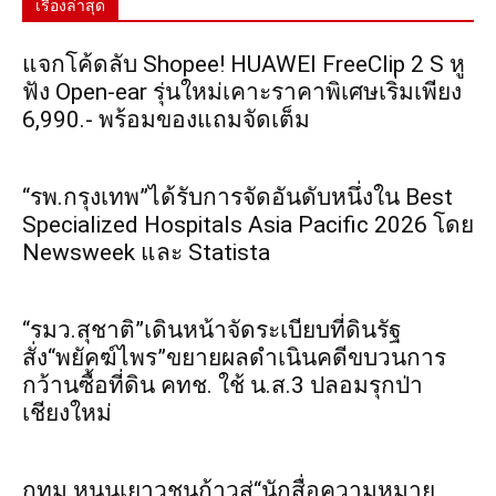
เรื่องล่าสุด
แจกโค้ดลับ Shopee! HUAWEI FreeClip 2 S หู
ฟัง Open-ear รุ่นใหม่เคาะราคาพิเศษเริ่มเพียง
6,990.- พร้อมของแถมจัดเต็ม
“รพ.กรุงเทพ”ได้รับการจัดอันดับหนึ่งใน Best
Specialized Hospitals Asia Pacific 2026 โดย
Newsweek และ Statista
“รมว.สุชาติ”เดินหน้าจัดระเบียบที่ดินรัฐ
สั่ง“พยัคฆ์ไพร”ขยายผลดำเนินคดีขบวนการ
กว้านซื้อที่ดิน คทช. ใช้ น.ส.3 ปลอมรุกป่า
เชียงใหม่
กทม.หนุนเยาวชนก้าวสู่“นักสื่อความหมาย