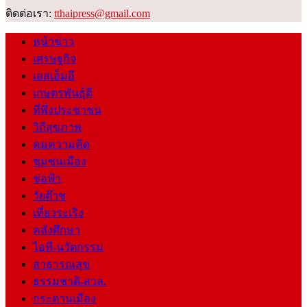
ติดต่อเรา:
tthaipress@gmail.com
หน้าข่าว
เศรษฐกิจ
เอสเอ็มอี
เกษตรพันธุ์ดี
ที่พึ่งประชาชน
วิถีสุขภาพ
คมความคิด
ชุมชนเมือง
ช่อฟ้า
วัยต๊าช
เที่ยวระเริง
คลังศึกษา
ไอที-นวัตกรรม
สาธารณสุข
ธรรมชาติ-สวล.
กระดานเมือง