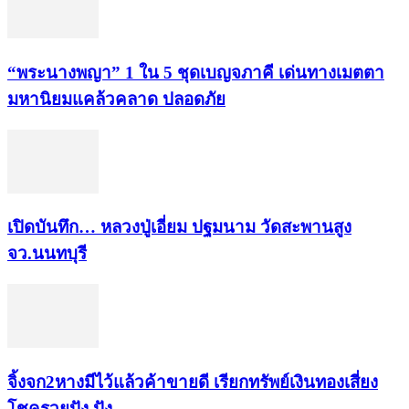
“พระ​นาง​พญา” 1 ใน 5​ ชุดเบญจ​ภาคี​ เด่นทางเมตตา​
มหา​นิยม​แคล้วคลาด​ ปลอดภัย​
เปิดบันทึก… หลวงปู่เอี่ยม ​ปฐม​นาม​ วัดสะพานสูง​
จว.นนทบุรี
จิ้งจก​2​หาง​มีไว้แล้ว​ค้าขาย​ดี​ เรียก​ทรัพย์เงินทอง​เสี่ยง
โชค​รวยปัง​ ปัง​