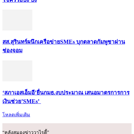
สส.สุรินทร์ผนึกเครือข่ายSMEs บุกตลาดกัมพูชาผ่าน
ช่องจอม
‘สภาเอสเอ็มอี’ยื่นกมธ.งบประมาณ เสนอมาตรการการ
เงินช่วย’SMEs’
โหลดเพิ่มเติม
“คลังสมองข่าววาไรตี้”