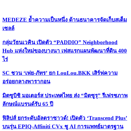
เรื่องล่าสุด
MEDEZE ย้ำความเป็นหนึ่ง ด้านธนาคารจัดเก็บสเต็ม
เซลล์
กลุ่มวัธนเวคิน เปิดตัว “PADDIO” Neighborhood
Hub แห่งใหม่ของบางนา เฟสแรกแผนพัฒนาที่ดิน 400
ไร่
SC ชวน ‘เฟย-ภัทร’ ยก LouLou.BKK เสิร์ฟความ
อร่อยกลางพารากอน
มิตซูบิชิ มอเตอร์ส ประเทศไทย ส่ง “มิตซูรุ” รีเฟรชภาพ
ลักษณ์แบรนด์รับ 65 ปี
ฟิลิปส์ ยกระดับอัลตราซาวด์! เปิดตัว ‘Transcend Plus’
บนรุ่น EPIQ-Affiniti CVx ชู AI การแพทย์มาตรฐาน