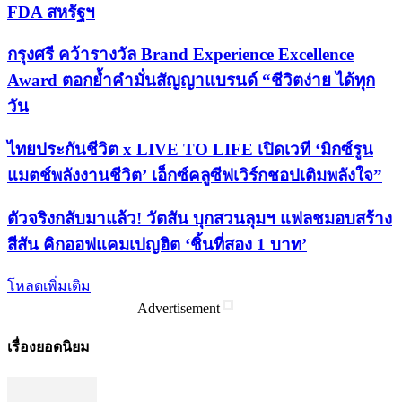
FDA สหรัฐฯ
กรุงศรี คว้ารางวัล Brand Experience Excellence
Award ตอกย้ำคำมั่นสัญญาแบรนด์ “ชีวิตง่าย ได้ทุก
วัน
ไทยประกันชีวิต x LIVE TO LIFE เปิดเวที ‘มิกซ์รูน
แมตช์พลังงานชีวิต’ เอ็กซ์คลูซีฟเวิร์กชอปเติมพลังใจ”
ตัวจริงกลับมาแล้ว! วัตสัน บุกสวนลุมฯ แฟลชมอบสร้าง
สีสัน คิกออฟแคมเปญฮิต ‘ชิ้นที่สอง 1 บาท’
โหลดเพิ่มเติม
Advertisement
เรื่องยอดนิยม