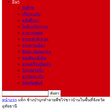
อื่นๆ
วัยต๊าช
เที่ยวระเริง
คลังศึกษา
ไอที-นวัตกรรม
สาธารณสุข
ธรรมชาติ-สวล.
กระดานเมือง
ศิลปะ-วัฒนธรรม
พอเพียง-ยั่งยืน
ทรงเครื่องบันเทิง
โลกปลายนิ้ว
ธุรกิจประกัน
มิตรสัมพันธ์
หน้าแรก
แท็ก
ช้างป่าบุกทำลายพืชไร่ชาวบ้านในพื้นที่จังหวัด
อุทัยธานี