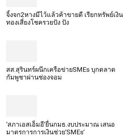
จิ้งจก​2​หาง​มีไว้แล้ว​ค้าขาย​ดี​ เรียก​ทรัพย์เงิน
ทอง​เสี่ยงโชค​รวยปัง​ ปัง​
สส.สุรินทร์ผนึกเครือข่ายSMEs บุกตลาด
กัมพูชาผ่านช่องจอม
‘สภาเอสเอ็มอี’ยื่นกมธ.งบประมาณ เสนอ
มาตรการการเงินช่วย’SMEs’