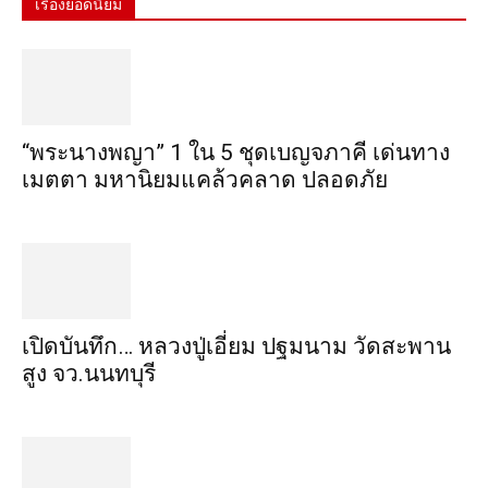
เรื่องยอดนิยม
“พระ​นาง​พญา” 1 ใน 5​ ชุดเบญจ​ภาคี​ เด่นทาง
เมตตา​ มหา​นิยม​แคล้วคลาด​ ปลอดภัย​
เปิดบันทึก… หลวงปู่เอี่ยม ​ปฐม​นาม​ วัดสะพาน
สูง​ จว.นนทบุรี