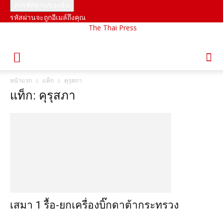
รหัสผ่านจะถูกอีเมล์ถึงคุณ
The Thai Press
หน้าแรก
แท็ก
คุรุสภา
แท็ก: คุรุสภา
เสมา 1 รื้อ-ยกเครื่องบิ๊กดาต้ากระทรวง