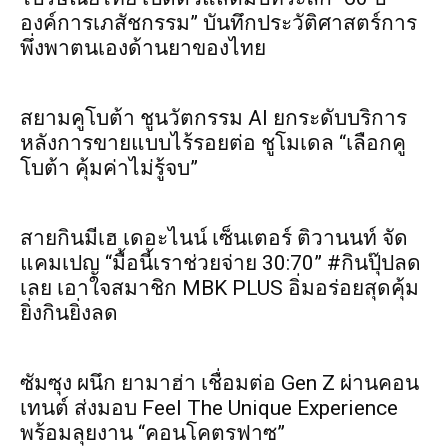
องค์การเภสัชกรรม” บันทึกประวัติศาสตร์การ
พึ่งพาตนเองด้านยาของไทย
สยามคูโบต้า ชูนวัตกรรม AI ยกระดับบริการ
หลังการขายแบบไร้รอยต่อ ชูโมเดล “เลือกคู
โบต้า คุ้มค่าไม่รู้จบ”
สายกินมีเฮ เดอะไนน์ เซ็นเตอร์ ติวานนท์ จัด
แคมเปญ “มื้อนี้เราช่วยจ่าย 30:70” #กินปุ๊ปลด
เลย เอาใจสมาชิก MBK PLUS อิ่มอร่อยสุดคุ้ม
ยิ่งกินยิ่งลด
ซัมซุง ผนึก ยามาฮ่า เชื่อมต่อ Gen Z ผ่านคอน
เทนต์ ส่งมอบ Feel The Unique Experience
พร้อมลุยงาน “คอนโคตรฟาซ”