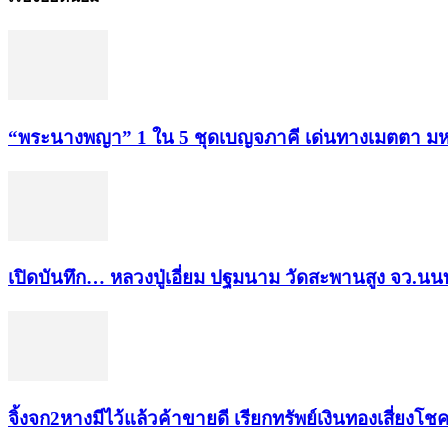
“พระ​นาง​พญา” 1 ใน 5​ ชุดเบญจ​ภาคี​ เด่นทางเมตตา​ มห
เปิดบันทึก… หลวงปู่เอี่ยม ​ปฐม​นาม​ วัดสะพานสูง​ จว.นนท
จิ้งจก​2​หาง​มีไว้แล้ว​ค้าขาย​ดี​ เรียก​ทรัพย์เงินทอง​เสี่ยงโชค​