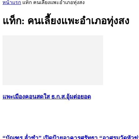
หน้าแรก
แท็ก
คนเลี้ยงแพะอำเภอทุ่งสง
แท็ก: คนเลี้ยงแพะอำเภอทุ่งสง
แพะเมืองคอนสดใส ธ.ก.ส.อุ้มต่อยอด
เรื่องล่าสุด
“บัณฑูร ล่ำซำ” เปิดป้ายอาคารศรัทธา “อาศรมวัดหัวข