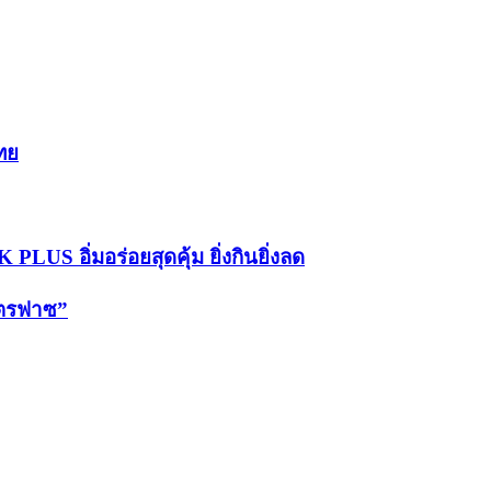
ทย
LUS อิ่มอร่อยสุดคุ้ม ยิ่งกินยิ่งลด
คตรฟาซ”