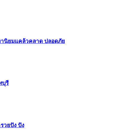
า​นิยม​แคล้วคลาด​ ปลอดภัย​
บุรี
รวยปัง​ ปัง​