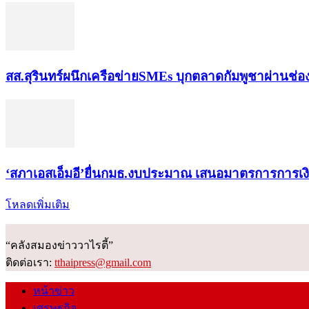
สส.สุรินทร์ผนึกเครือข่ายSMEs บุกตลาดกัมพูชาผ่านช่
‘สภาเอสเอ็มอี’ยื่นกมธ.งบประมาณ เสนอมาตรการการเ
โหลดเพิ่มเติม
“คลังสมองข่าววาไรตี้”
ติดต่อเรา:
tthaipress@gmail.com
หน้าข่าว
เศรษฐกิจ