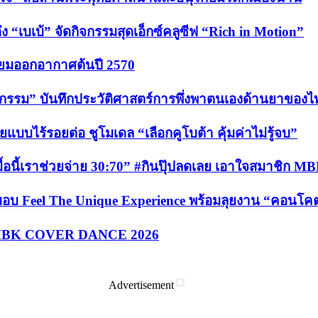
 “เบเบ้” จัดกิจกรรมสุดเอ็กซ์คลูซีฟ “Rich in Motion”
รียมออกอากาศต้นปี 2570
สัชกรรม” บันทึกประวัติศาสตร์การพึ่งพาตนเองด้านยาของไ
บไร้รอยต่อ ชูโมเดล “เลือกคูโบต้า คุ้มค่าไม่รู้จบ”
อนี้เราช่วยจ่าย 30:70” #กินปุ๊ปลดเลย เอาใจสมาชิก MBK P
ส่งมอบ Feel The Unique Experience พร้อมลุยงาน “คอนโ
ขัน MBK COVER DANCE 2026
Advertisement