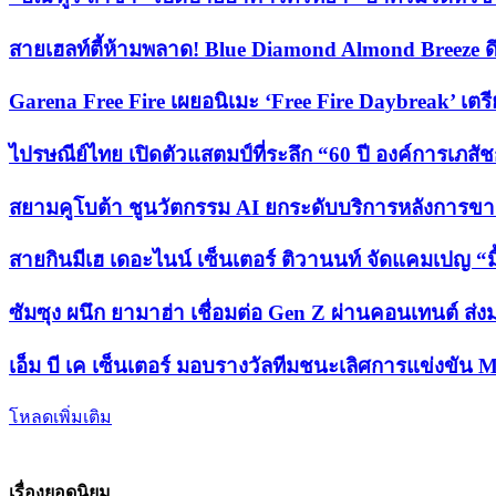
สายเฮลท์ตี้ห้ามพลาด! Blue Diamond Almond Breeze ดึง
Garena Free Fire เผยอนิเมะ ‘Free Fire Daybreak’ เต
ไปรษณีย์ไทย เปิดตัวแสตมป์ที่ระลึก “60 ปี องค์การเภ
สยามคูโบต้า ชูนวัตกรรม AI ยกระดับบริการหลังการขายแบ
สายกินมีเฮ เดอะไนน์ เซ็นเตอร์ ติวานนท์ จัดแคมเปญ “มื้
ซัมซุง ผนึก ยามาฮ่า เชื่อมต่อ Gen Z ผ่านคอนเทนต์ 
เอ็ม บี เค เซ็นเตอร์ มอบรางวัลทีมชนะเลิศการแข่ง
โหลดเพิ่มเติม
เรื่องยอดนิยม