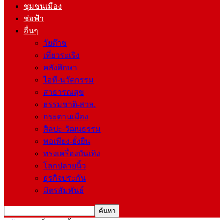
ชุมชนเมือง
ช่อฟ้า
อื่นๆ
วัยต๊าช
เที่ยวระเริง
คลังศึกษา
ไอที-นวัตกรรม
สาธารณสุข
ธรรมชาติ-สวล.
กระดานเมือง
ศิลปะ-วัฒนธรรม
พอเพียง-ยั่งยืน
ทรงเครื่องบันเทิง
โลกปลายนิ้ว
ธุรกิจประกัน
มิตรสัมพันธ์