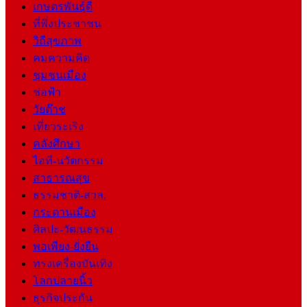
เกษตรพันธุ์ดี
ที่พึ่งประชาชน
วิถีสุขภาพ
คมความคิด
ชุมชนเมือง
ช่อฟ้า
วัยต๊าช
เที่ยวระเริง
คลังศึกษา
ไอที-นวัตกรรม
สาธารณสุข
ธรรมชาติ-สวล.
กระดานเมือง
ศิลปะ-วัฒนธรรม
พอเพียง-ยั่งยืน
ทรงเครื่องบันเทิง
โลกปลายนิ้ว
ธุรกิจประกัน