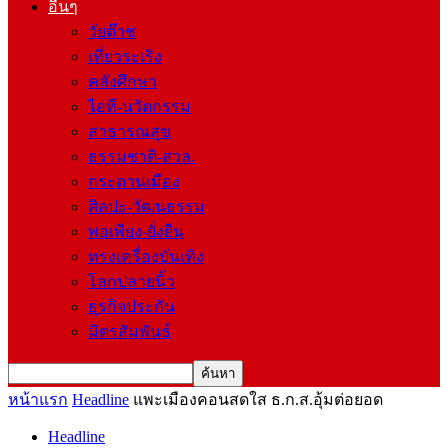
อื่นๆ
วัยต๊าช
เที่ยวระเริง
คลังศึกษา
ไอที-นวัตกรรม
สาธารณสุข
ธรรมชาติ-สวล.
กระดานเมือง
ศิลปะ-วัฒนธรรม
พอเพียง-ยั่งยืน
ทรงเครื่องบันเทิง
โลกปลายนิ้ว
ธุรกิจประกัน
มิตรสัมพันธ์
หน้าแรก
Headline
แพะเมืองคอนสดใส ธ.ก.ส.อุ้มต่อยอด
Headline