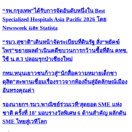
“รพ.กรุงเทพ”ได้รับการจัดอันดับหนึ่งใน Best
Specialized Hospitals Asia Pacific 2026 โดย
Newsweek และ Statista
“รมว.สุชาติ”เดินหน้าจัดระเบียบที่ดินรัฐ สั่ง“พยัคฆ์
ไพร”ขยายผลดำเนินคดีขบวนการกว้านซื้อที่ดิน คทช.
ใช้ น.ส.3 ปลอมรุกป่าเชียงใหม่
กทม.หนุนเยาวชนก้าวสู่“นักสื่อความหมายเด็กชา
ดุสิต”สะพานเชื่อมเรื่องราวจากท้องถิ่นสู่อัตลักษณ์เมือง
อันทรงคุณค่า
รองนายกฯ-รมว.พาณิชย์ร่วมเวที‘สุดยอด SME แห่ง
ชาติ ครั้งที่ 18’ มอบรางวัลพิเศษ 6 ด้านสำคัญ ผลักดัน
SME ไทยสู่เวทีโลก