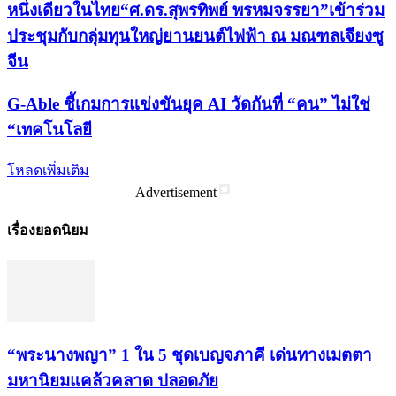
หนึ่งเดียวในไทย“ศ.ดร.สุพรทิพย์ พรหมจรรยา”เข้าร่วม
ประชุมกับกลุ่มทุนใหญ่ยานยนต์ไฟฟ้า ณ มณฑลเจียงซู
จีน
G-Able ชี้เกมการแข่งขันยุค AI วัดกันที่ “คน” ไม่ใช่
“เทคโนโลยี
โหลดเพิ่มเติม
Advertisement
เรื่องยอดนิยม
“พระ​นาง​พญา” 1 ใน 5​ ชุดเบญจ​ภาคี​ เด่นทางเมตตา​
มหา​นิยม​แคล้วคลาด​ ปลอดภัย​