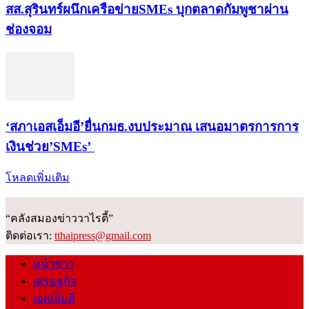
สส.สุรินทร์ผนึกเครือข่ายSMEs บุกตลาดกัมพูชาผ่าน
ช่องจอม
‘สภาเอสเอ็มอี’ยื่นกมธ.งบประมาณ เสนอมาตรการการ
เงินช่วย’SMEs’
โหลดเพิ่มเติม
“คลังสมองข่าววาไรตี้”
ติดต่อเรา:
tthaipress@gmail.com
หน้าข่าว
เศรษฐกิจ
เอสเอ็มอี