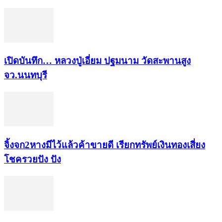
เปิดบันทึก… หลวงปู่เอี่ยม ​ปฐม​นาม​ วัดสะพานสูง​
จว.นนทบุรี
จิ้งจก​2​หาง​มีไว้แล้ว​ค้าขาย​ดี​ เรียก​ทรัพย์เงินทอง​เสี่ยง
โชค​รวยปัง​ ปัง​