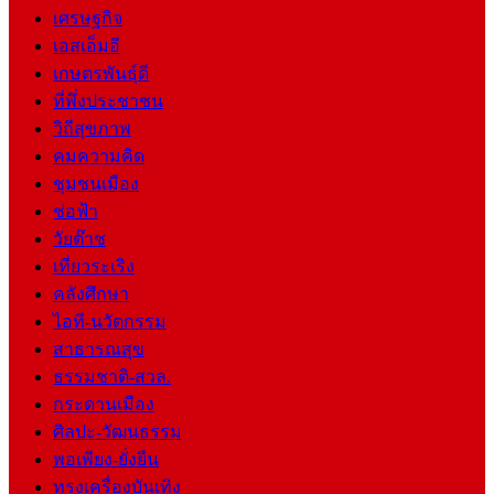
เศรษฐกิจ
เอสเอ็มอี
เกษตรพันธุ์ดี
ที่พึ่งประชาชน
วิถีสุขภาพ
คมความคิด
ชุมชนเมือง
ช่อฟ้า
วัยต๊าช
เที่ยวระเริง
คลังศึกษา
ไอที-นวัตกรรม
สาธารณสุข
ธรรมชาติ-สวล.
กระดานเมือง
ศิลปะ-วัฒนธรรม
พอเพียง-ยั่งยืน
ทรงเครื่องบันเทิง