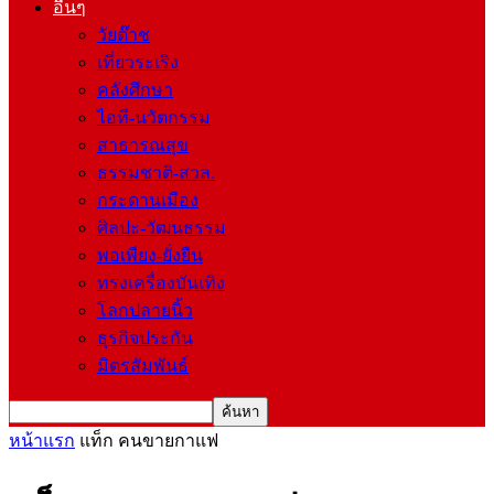
อื่นๆ
วัยต๊าช
เที่ยวระเริง
คลังศึกษา
ไอที-นวัตกรรม
สาธารณสุข
ธรรมชาติ-สวล.
กระดานเมือง
ศิลปะ-วัฒนธรรม
พอเพียง-ยั่งยืน
ทรงเครื่องบันเทิง
โลกปลายนิ้ว
ธุรกิจประกัน
มิตรสัมพันธ์
หน้าแรก
แท็ก
คนขายกาแฟ