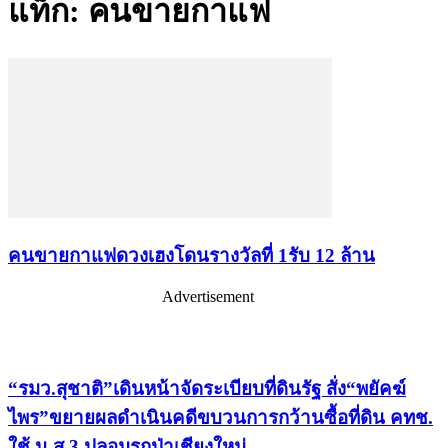
แท็ก: คนขายกาแฟ
คนขายกาแฟดวงเฮงโดนรางวัลที่ 1รับ 12 ล้าน
Advertisement
เรื่องล่าสุด
“รมว.สุชาติ”เดินหน้าจัดระเบียบที่ดินรัฐ สั่ง“พยัคฆ์
ไพร”ขยายผลดำเนินคดีขบวนการกว้านซื้อที่ดิน คทช.
ใช้ น.ส.3 ปลอมรุกป่าเชียงใหม่