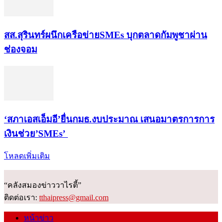
สส.สุรินทร์ผนึกเครือข่ายSMEs บุกตลาดกัมพูชาผ่าน
ช่องจอม
‘สภาเอสเอ็มอี’ยื่นกมธ.งบประมาณ เสนอมาตรการการ
เงินช่วย’SMEs’
โหลดเพิ่มเติม
“คลังสมองข่าววาไรตี้”
ติดต่อเรา:
tthaipress@gmail.com
หน้าข่าว