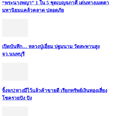
“พระ​นาง​พญา” 1 ใน 5​ ชุดเบญจ​ภาคี​ เด่นทางเมตตา​
มหา​นิยม​แคล้วคลาด​ ปลอดภัย​
เปิดบันทึก… หลวงปู่เอี่ยม ​ปฐม​นาม​ วัดสะพานสูง​
จว.นนทบุรี
จิ้งจก​2​หาง​มีไว้แล้ว​ค้าขาย​ดี​ เรียก​ทรัพย์เงินทอง​เสี่ยง
โชค​รวยปัง​ ปัง​