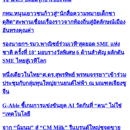
กทม.หนุนเยาวชนก้าวสู่“นักสื่อความหมายเด็กชา
ดุสิต”สะพานเชื่อมเรื่องราวจากท้องถิ่นสู่อัตลักษณ์เมือง
อันทรงคุณค่า
รองนายกฯ-รมว.พาณิชย์ร่วมเวที‘สุดยอด SME แห่ง
ชาติ ครั้งที่ 18’ มอบรางวัลพิเศษ 6 ด้านสำคัญ ผลักดัน
SME ไทยสู่เวทีโลก
หนึ่งเดียวในไทย“ศ.ดร.สุพรทิพย์ พรหมจรรยา”เข้าร่วม
ประชุมกับกลุ่มทุนใหญ่ยานยนต์ไฟฟ้า ณ มณฑลเจียงซู
จีน
G-Able ชี้เกมการแข่งขันยุค AI วัดกันที่ “คน” ไม่ใช่
“เทคโนโลยี
จาก “น้มนม” สู่ “CM Milk” รีแบรนด์ใหญ่ชูจุดขาย