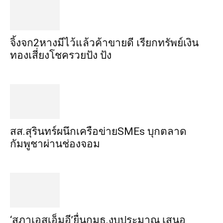
จิ้งจก​2​หาง​มีไว้แล้ว​ค้าขาย​ดี​ เรียก​ทรัพย์เงิน
ทอง​เสี่ยงโชค​รวยปัง​ ปัง​
สส.สุรินทร์ผนึกเครือข่ายSMEs บุกตลาด
กัมพูชาผ่านช่องจอม
‘สภาเอสเอ็มอี’ยื่นกมธ.งบประมาณ เสนอ