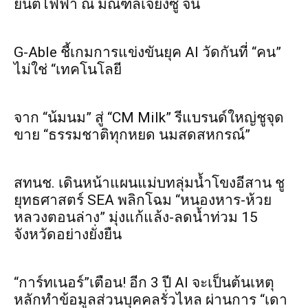
ยนต์ไฟฟ้า ณ มณฑลเจียงซู จีน
G-Able ชี้เกมการแข่งขันยุค AI วัดกันที่ “คน”
ไม่ใช่ “เทคโนโลยี
จาก “น้มนม” สู่ “CM Milk” รีแบรนด์ใหญ่ชูจุด
ขาย “ธรรมชาติทุกหยด นมสดสหกรณ์”
สทนช. เดินหน้าแผนแม่บทลุ่มน้ำโขงอีสาน ชู
ยุทธศาสตร์ SEA พลิกโฉม “หนองหาร-ห้วย
หลวงตอนล่าง” มุ่งแก้แล้ง-ลดน้ำท่วม 15
จังหวัดอย่างยั่งยืน
“การ์ทเนอร์”เตือน! อีก 3 ปี AI จะเป็นต้นเหตุ
หลักทำข้อมูลส่วนบุคคลรั่วไหล ผ่านการ “เดา