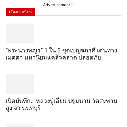
Advertisement
เรื่องยอดนิยม
“พระ​นาง​พญา” 1 ใน 5​ ชุดเบญจ​ภาคี​ เด่นทาง
เมตตา​ มหา​นิยม​แคล้วคลาด​ ปลอดภัย​
เปิดบันทึก… หลวงปู่เอี่ยม ​ปฐม​นาม​ วัดสะพาน
สูง​ จว.นนทบุรี