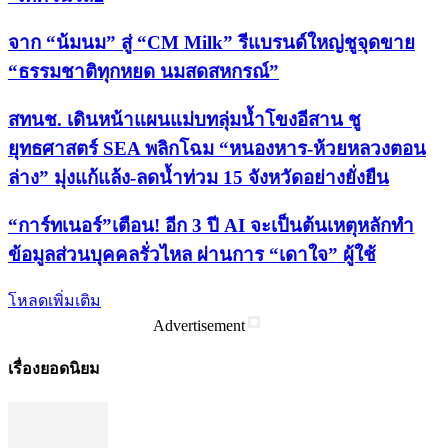
จาก “น้มนม” สู่ “CM Milk” รีแบรนด์ใหญ่ชูจุดขาย
“ธรรมชาติทุกหยด นมสดสหกรณ์”
สทนช. เดินหน้าแผนแม่บทลุ่มน้ำโขงอีสาน ชู
ยุทธศาสตร์ SEA พลิกโฉม “หนองหาร-ห้วยหลวงตอน
ล่าง” มุ่งแก้แล้ง-ลดน้ำท่วม 15 จังหวัดอย่างยั่งยืน
“การ์ทเนอร์”เตือน! อีก 3 ปี AI จะเป็นต้นเหตุหลักทำ
ข้อมูลส่วนบุคคลรั่วไหล ผ่านการ “เดาใจ” ผู้ใช้
โหลดเพิ่มเติม
Advertisement
เรื่องยอดนิยม