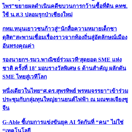
ไพร”ขยายผลดำเนินคดีขบวนการกว้านซื้อที่ดิน คทช.
ใช้ น.ส.3 ปลอมรุกป่าเชียงใหม่
กทม.หนุนเยาวชนก้าวสู่“นักสื่อความหมายเด็กชา
ดุสิต”สะพานเชื่อมเรื่องราวจากท้องถิ่นสู่อัตลักษณ์เมือง
อันทรงคุณค่า
รองนายกฯ-รมว.พาณิชย์ร่วมเวที‘สุดยอด SME แห่ง
ชาติ ครั้งที่ 18’ มอบรางวัลพิเศษ 6 ด้านสำคัญ ผลักดัน
SME ไทยสู่เวทีโลก
หนึ่งเดียวในไทย“ศ.ดร.สุพรทิพย์ พรหมจรรยา”เข้าร่วม
ประชุมกับกลุ่มทุนใหญ่ยานยนต์ไฟฟ้า ณ มณฑลเจียงซู
จีน
G-Able ชี้เกมการแข่งขันยุค AI วัดกันที่ “คน” ไม่ใช่
“เทคโนโลยี