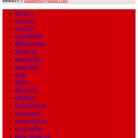
ติดต่อเรา:
tthaipress@gmail.com
หน้าข่าว
เศรษฐกิจ
เอสเอ็มอี
เกษตรพันธุ์ดี
ที่พึ่งประชาชน
วิถีสุขภาพ
คมความคิด
ชุมชนเมือง
ช่อฟ้า
วัยต๊าช
เที่ยวระเริง
คลังศึกษา
ไอที-นวัตกรรม
สาธารณสุข
ธรรมชาติ-สวล.
กระดานเมือง
ศิลปะ-วัฒนธรรม