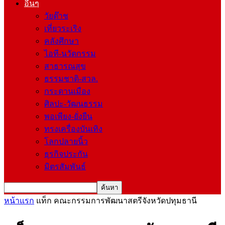
อื่นๆ
วัยต๊าช
เที่ยวระเริง
คลังศึกษา
ไอที-นวัตกรรม
สาธารณสุข
ธรรมชาติ-สวล.
กระดานเมือง
ศิลปะ-วัฒนธรรม
พอเพียง-ยั่งยืน
ทรงเครื่องบันเทิง
โลกปลายนิ้ว
ธุรกิจประกัน
มิตรสัมพันธ์
หน้าแรก
แท็ก
คณะกรรมการพัฒนาสตรีจังหวัดปทุมธานี