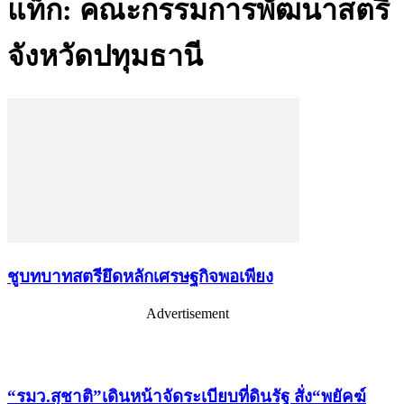
แท็ก: คณะกรรมการพัฒนาสตรี
จังหวัดปทุมธานี
ชูบทบาทสตรียึดหลักเศรษฐกิจพอเพียง
Advertisement
เรื่องล่าสุด
“รมว.สุชาติ”เดินหน้าจัดระเบียบที่ดินรัฐ สั่ง“พยัคฆ์