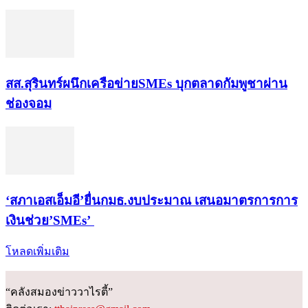
สส.สุรินทร์ผนึกเครือข่ายSMEs บุกตลาดกัมพูชาผ่าน
ช่องจอม
‘สภาเอสเอ็มอี’ยื่นกมธ.งบประมาณ เสนอมาตรการการ
เงินช่วย’SMEs’
โหลดเพิ่มเติม
“คลังสมองข่าววาไรตี้”