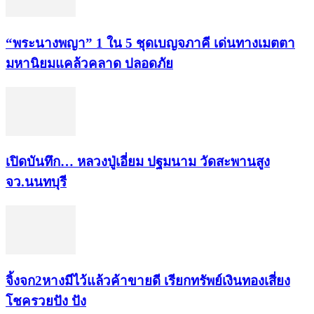
“พระ​นาง​พญา” 1 ใน 5​ ชุดเบญจ​ภาคี​ เด่นทางเมตตา​
มหา​นิยม​แคล้วคลาด​ ปลอดภัย​
เปิดบันทึก… หลวงปู่เอี่ยม ​ปฐม​นาม​ วัดสะพานสูง​
จว.นนทบุรี
จิ้งจก​2​หาง​มีไว้แล้ว​ค้าขาย​ดี​ เรียก​ทรัพย์เงินทอง​เสี่ยง
โชค​รวยปัง​ ปัง​