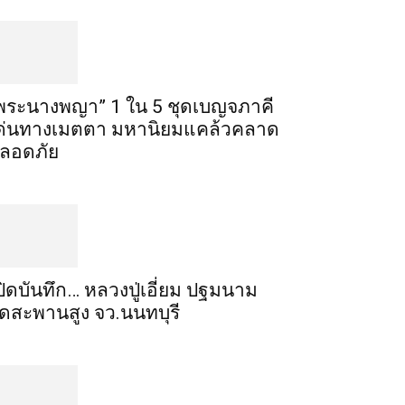
พระ​นาง​พญา” 1 ใน 5​ ชุดเบญจ​ภาคี​
ด่นทางเมตตา​ มหา​นิยม​แคล้วคลาด​
ลอดภัย​
ปิดบันทึก… หลวงปู่เอี่ยม ​ปฐม​นาม​
ัดสะพานสูง​ จว.นนทบุรี