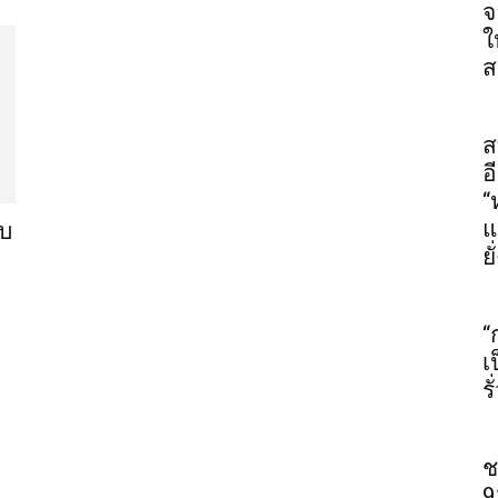
จ
ใ
ส
ส
อ
“
แ
อบ
ยั
“
เ
ร
ช
9