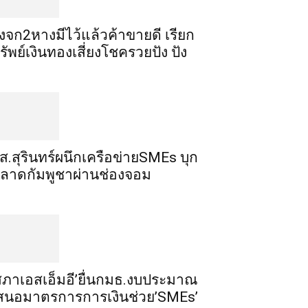
ิ้งจก​2​หาง​มีไว้แล้ว​ค้าขาย​ดี​ เรียก​
รัพย์เงินทอง​เสี่ยงโชค​รวยปัง​ ปัง​
ส.สุรินทร์ผนึกเครือข่ายSMEs บุก
ลาดกัมพูชาผ่านช่องจอม
สภาเอสเอ็มอี’ยื่นกมธ.งบประมาณ
สนอมาตรการการเงินช่วย’SMEs’