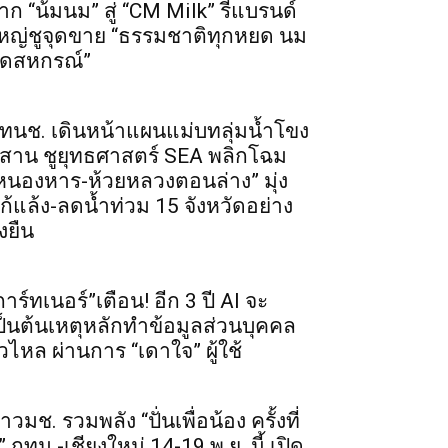
าก “น้มนม” สู่ “CM Milk” รีแบรนด์
หญ่ชูจุดขาย “ธรรมชาติทุกหยด นม
ดสหกรณ์”
ทนช. เดินหน้าแผนแม่บทลุ่มน้ำโขง
ีสาน ชูยุทธศาสตร์ SEA พลิกโฉม
หนองหาร-ห้วยหลวงตอนล่าง” มุ่ง
ก้แล้ง-ลดน้ำท่วม 15 จังหวัดอย่าง
่งยืน
การ์ทเนอร์”เตือน! อีก 3 ปี AI จะ
ป็นต้นเหตุหลักทำข้อมูลส่วนบุคคล
ั่วไหล ผ่านการ “เดาใจ” ผู้ใช้
าวมช. รวมพลัง “ปั่นเพื่อน้อง ครั้งที่
” กทม.-เชียงใหม่ 14-19 พ.ย. นี้ เปิด