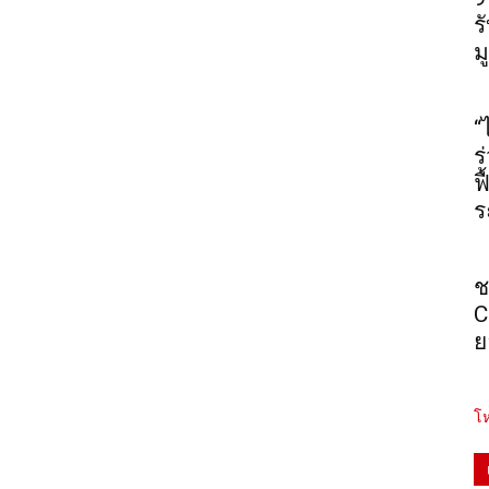
ร
ม
“
ร
ฟ
ร
ช
C
ย
โห