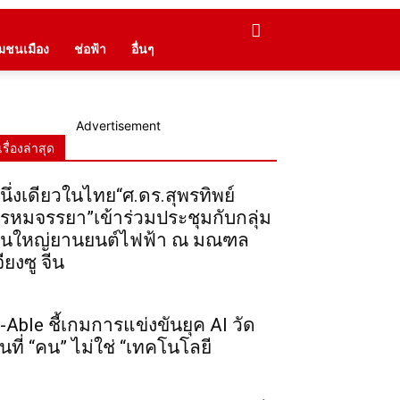
ุมชนเมือง
ช่อฟ้า
อื่นๆ
Advertisement
เรื่องล่าสุด
นึ่งเดียวในไทย“ศ.ดร.สุพรทิพย์
รหมจรรยา”เข้าร่วมประชุมกับกลุ่ม
ุนใหญ่ยานยนต์ไฟฟ้า ณ มณฑล
จียงซู จีน
-Able ชี้เกมการแข่งขันยุค AI วัด
ันที่ “คน” ไม่ใช่ “เทคโนโลยี