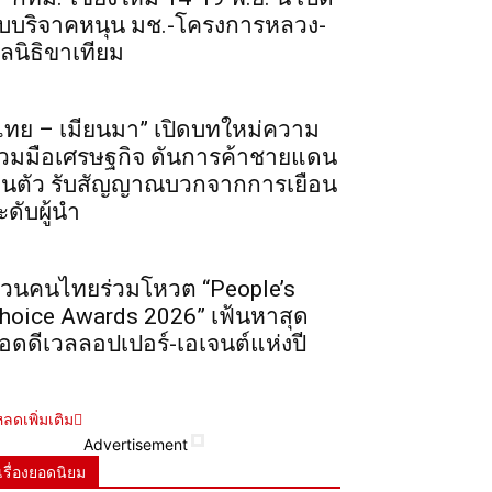
ับบริจาคหนุน มช.-โครงการหลวง-
ูลนิธิขาเทียม
ไทย – เมียนมา” เปิดบทใหม่ความ
่วมมือเศรษฐกิจ ดันการค้าชายแดน
ื้นตัว รับสัญญาณบวกจากการเยือน
ะดับผู้นำ
วนคนไทยร่วมโหวต “People’s
hoice Awards 2026” เฟ้นหาสุด
อดดีเวลลอปเปอร์-เอเจนต์แห่งปี
ลดเพิ่มเติม
Advertisement
เรื่องยอดนิยม