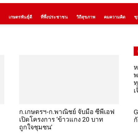
เกษตรพันธุ์ดี
ที่พึ่งประชาชน
วิถีสุขภาพ
คมความคิด
ช
ห
พ
ท
เ
ก.เกษตรฯ-ก.พาณิชย์ จับมือ ซีพีเอฟ
G
เปิดโครงการ ‘ข้าวแกง 20 บาท
ก
ถูกใจชุมชน’