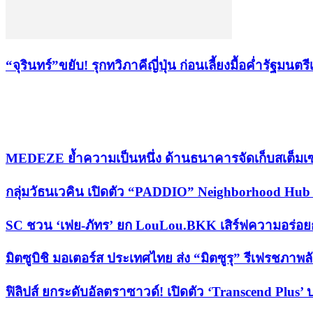
“จุรินทร์”ขยับ! รุกทวิภาคีญี่ปุ่น ก่อนเลี้ยงมื้อค่ำรัฐมนต
เรื่องล่าสุด
MEDEZE ย้ำความเป็นหนึ่ง ด้านธนาคารจัดเก็บสเต็มเซ
กลุ่มวัธนเวคิน เปิดตัว “PADDIO” Neighborhood Hub
SC ชวน ‘เฟย-ภัทร’ ยก LouLou.BKK เสิร์ฟความอร่
มิตซูบิชิ มอเตอร์ส ประเทศไทย ส่ง “มิตซูรุ” รีเฟรชภาพล
ฟิลิปส์ ยกระดับอัลตราซาวด์! เปิดตัว ‘Transcend Plus