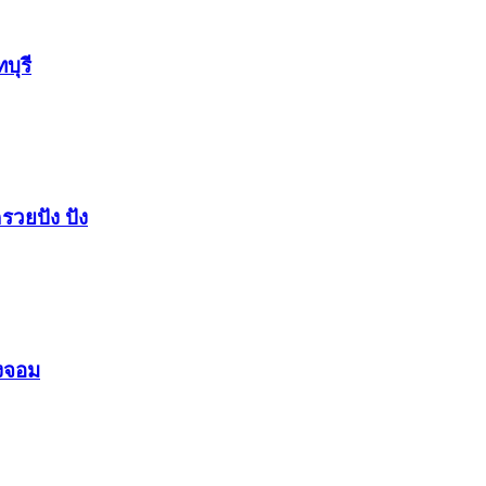
บุรี
รวยปัง​ ปัง​
องจอม