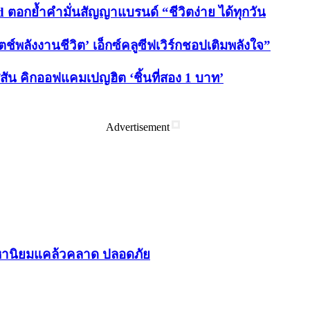
d ตอกย้ำคำมั่นสัญญาแบรนด์ “ชีวิตง่าย ได้ทุกวัน
ช์พลังงานชีวิต’ เอ็กซ์คลูซีฟเวิร์กชอปเติมพลังใจ”
สัน คิกออฟแคมเปญฮิต ‘ชิ้นที่สอง 1 บาท’
Advertisement
า​นิยม​แคล้วคลาด​ ปลอดภัย​