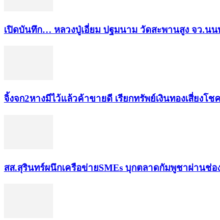
เปิดบันทึก… หลวงปู่เอี่ยม ​ปฐม​นาม​ วัดสะพานสูง​ จว.นนท
จิ้งจก​2​หาง​มีไว้แล้ว​ค้าขาย​ดี​ เรียก​ทรัพย์เงินทอง​เสี่ยงโชค​
สส.สุรินทร์ผนึกเครือข่ายSMEs บุกตลาดกัมพูชาผ่านช่