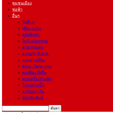
ชุมชนเมือง
ช่อฟ้า
อื่นๆ
วัยต๊าช
เที่ยวระเริง
คลังศึกษา
ไอที-นวัตกรรม
สาธารณสุข
ธรรมชาติ-สวล.
กระดานเมือง
ศิลปะ-วัฒนธรรม
พอเพียง-ยั่งยืน
ทรงเครื่องบันเทิง
โลกปลายนิ้ว
ธุรกิจประกัน
มิตรสัมพันธ์