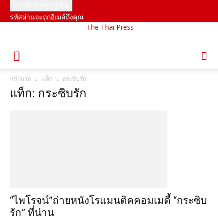
รหัสผ่านจะถูกอีเมล์ถึงคุณ
The Thai Press
หน้าแรก
แท็ก
กระซิบรัก
แท็ก: กระซิบรัก
“ไพโรจน์”ถ่ายหนังโรแมนติคคอมเมดี้ “กระซิบ
รัก” ที่น่าน