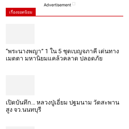
Advertisement
เรื่องยอดนิยม
“พระ​นาง​พญา” 1 ใน 5​ ชุดเบญจ​ภาคี​ เด่นทาง
เมตตา​ มหา​นิยม​แคล้วคลาด​ ปลอดภัย​
เปิดบันทึก… หลวงปู่เอี่ยม ​ปฐม​นาม​ วัดสะพาน
สูง​ จว.นนทบุรี