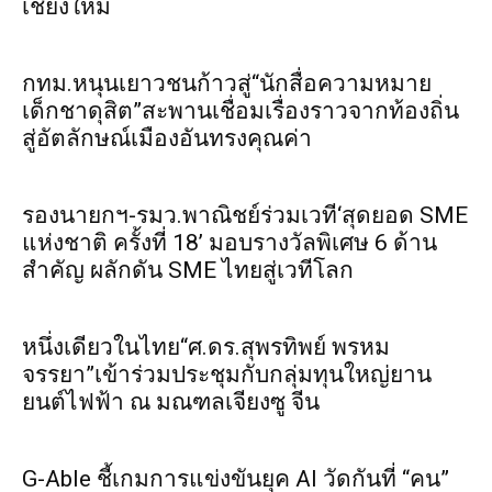
เชียงใหม่
กทม.หนุนเยาวชนก้าวสู่“นักสื่อความหมาย
เด็กชาดุสิต”สะพานเชื่อมเรื่องราวจากท้องถิ่น
สู่อัตลักษณ์เมืองอันทรงคุณค่า
รองนายกฯ-รมว.พาณิชย์ร่วมเวที‘สุดยอด SME
แห่งชาติ ครั้งที่ 18’ มอบรางวัลพิเศษ 6 ด้าน
สำคัญ ผลักดัน SME ไทยสู่เวทีโลก
หนึ่งเดียวในไทย“ศ.ดร.สุพรทิพย์ พรหม
จรรยา”เข้าร่วมประชุมกับกลุ่มทุนใหญ่ยาน
ยนต์ไฟฟ้า ณ มณฑลเจียงซู จีน
G-Able ชี้เกมการแข่งขันยุค AI วัดกันที่ “คน”