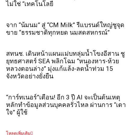
ไม่ใช่ “เทคโนโลยี
จาก “น้มนม” สู่ “CM Milk” รีแบรนด์ใหญ่ชูจุด
ขาย “ธรรมชาติทุกหยด นมสดสหกรณ์”
สทนช. เดินหน้าแผนแม่บทลุ่มน้ำโขงอีสาน ชู
ยุทธศาสตร์ SEA พลิกโฉม “หนองหาร-ห้วย
หลวงตอนล่าง” มุ่งแก้แล้ง-ลดน้ำท่วม 15
จังหวัดอย่างยั่งยืน
“การ์ทเนอร์”เตือน! อีก 3 ปี AI จะเป็นต้นเหตุ
หลักทำข้อมูลส่วนบุคคลรั่วไหล ผ่านการ “เดา
ใจ” ผู้ใช้
โหลดเพิ่มเติม