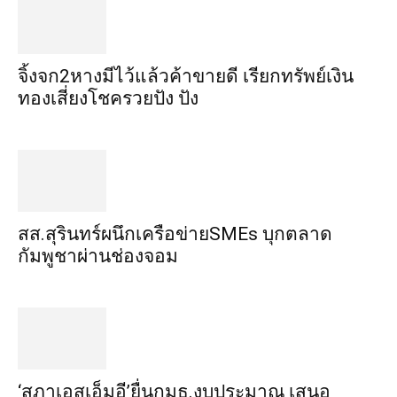
จิ้งจก​2​หาง​มีไว้แล้ว​ค้าขาย​ดี​ เรียก​ทรัพย์เงิน
ทอง​เสี่ยงโชค​รวยปัง​ ปัง​
สส.สุรินทร์ผนึกเครือข่ายSMEs บุกตลาด
กัมพูชาผ่านช่องจอม
‘สภาเอสเอ็มอี’ยื่นกมธ.งบประมาณ เสนอ