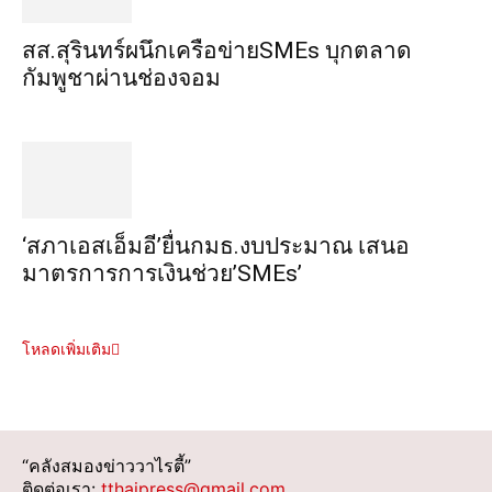
สส.สุรินทร์ผนึกเครือข่ายSMEs บุกตลาด
กัมพูชาผ่านช่องจอม
‘สภาเอสเอ็มอี’ยื่นกมธ.งบประมาณ เสนอ
มาตรการการเงินช่วย’SMEs’
โหลดเพิ่มเติม
“คลังสมองข่าววาไรตี้”
ติดต่อเรา:
tthaipress@gmail.com