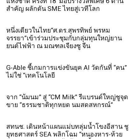
แห่งชาติ ครั้งที่ 18’ มอบรางวัลพิเศษ 6 ด้าน
สำคัญ ผลักดัน SME ไทยสู่เวทีโลก
หนึ่งเดียวในไทย“ศ.ดร.สุพรทิพย์ พรหม
จรรยา”เข้าร่วมประชุมกับกลุ่มทุนใหญ่ยาน
ยนต์ไฟฟ้า ณ มณฑลเจียงซู จีน
G-Able ชี้เกมการแข่งขันยุค AI วัดกันที่ “คน”
ไม่ใช่ “เทคโนโลยี
จาก “น้มนม” สู่ “CM Milk” รีแบรนด์ใหญ่ชูจุด
ขาย “ธรรมชาติทุกหยด นมสดสหกรณ์”
สทนช. เดินหน้าแผนแม่บทลุ่มน้ำโขงอีสาน ชู
ยุทธศาสตร์ SEA พลิกโฉม “หนองหาร-ห้วย