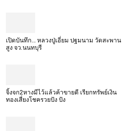
เปิดบันทึก… หลวงปู่เอี่ยม ​ปฐม​นาม​ วัดสะพาน
สูง​ จว.นนทบุรี
จิ้งจก​2​หาง​มีไว้แล้ว​ค้าขาย​ดี​ เรียก​ทรัพย์เงิน
ทอง​เสี่ยงโชค​รวยปัง​ ปัง​