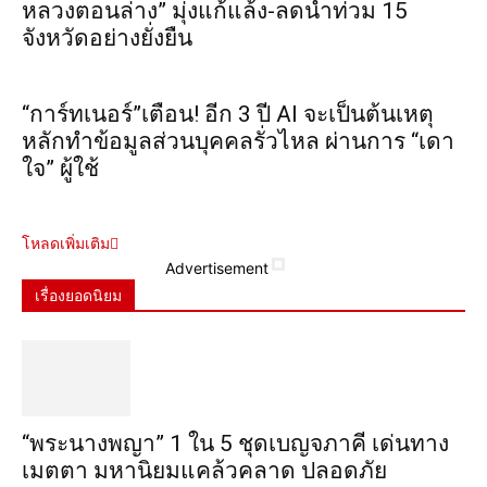
หลวงตอนล่าง” มุ่งแก้แล้ง-ลดน้ำท่วม 15
จังหวัดอย่างยั่งยืน
“การ์ทเนอร์”เตือน! อีก 3 ปี AI จะเป็นต้นเหตุ
หลักทำข้อมูลส่วนบุคคลรั่วไหล ผ่านการ “เดา
ใจ” ผู้ใช้
โหลดเพิ่มเติม
Advertisement
เรื่องยอดนิยม
“พระ​นาง​พญา” 1 ใน 5​ ชุดเบญจ​ภาคี​ เด่นทาง
เมตตา​ มหา​นิยม​แคล้วคลาด​ ปลอดภัย​