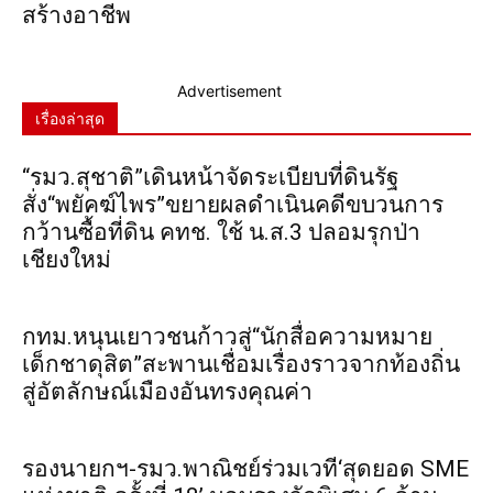
สร้างอาชีพ
Advertisement
เรื่องล่าสุด
“รมว.สุชาติ”เดินหน้าจัดระเบียบที่ดินรัฐ
สั่ง“พยัคฆ์ไพร”ขยายผลดำเนินคดีขบวนการ
กว้านซื้อที่ดิน คทช. ใช้ น.ส.3 ปลอมรุกป่า
เชียงใหม่
กทม.หนุนเยาวชนก้าวสู่“นักสื่อความหมาย
เด็กชาดุสิต”สะพานเชื่อมเรื่องราวจากท้องถิ่น
สู่อัตลักษณ์เมืองอันทรงคุณค่า
รองนายกฯ-รมว.พาณิชย์ร่วมเวที‘สุดยอด SME