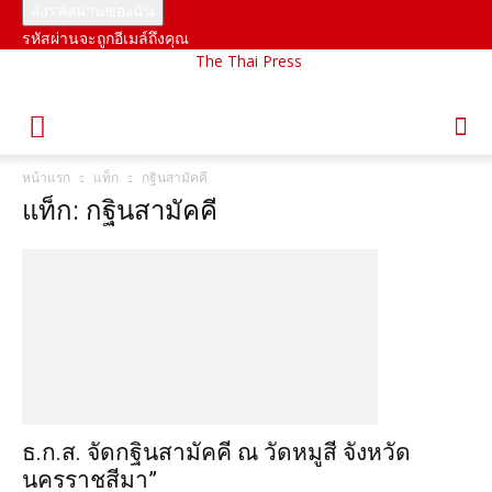
รหัสผ่านจะถูกอีเมล์ถึงคุณ
The Thai Press
หน้าแรก
แท็ก
กฐินสามัคคี
แท็ก: กฐินสามัคคี
ธ.ก.ส. จัดกฐินสามัคคี ณ วัดหมูสี จังหวัด
นครราชสีมา”