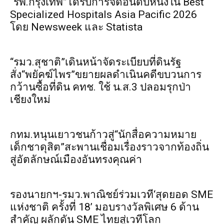
“รพ.กรุงเทพ”ได้รับการจัดอันดับหนึ่งใน Best
Specialized Hospitals Asia Pacific 2026
โดย Newsweek และ Statista
“รมว.สุชาติ”เดินหน้าจัดระเบียบที่ดินรัฐ
สั่ง“พยัคฆ์ไพร”ขยายผลดำเนินคดีขบวนการ
กว้านซื้อที่ดิน คทช. ใช้ น.ส.3 ปลอมรุกป่า
เชียงใหม่
กทม.หนุนเยาวชนก้าวสู่“นักสื่อความหมาย
เด็กชาดุสิต”สะพานเชื่อมเรื่องราวจากท้องถิ่น
สู่อัตลักษณ์เมืองอันทรงคุณค่า
รองนายกฯ-รมว.พาณิชย์ร่วมเวที‘สุดยอด SME
แห่งชาติ ครั้งที่ 18’ มอบรางวัลพิเศษ 6 ด้าน
สำคัญ ผลักดัน SME ไทยสู่เวทีโลก