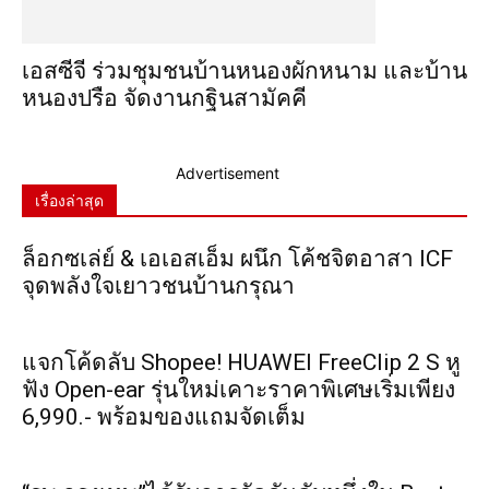
เอสซีจี ร่วมชุมชนบ้านหนองผักหนาม และบ้าน
หนองปรือ จัดงานกฐินสามัคคี
Advertisement
เรื่องล่าสุด
ล็อกซเล่ย์ & เอเอสเอ็ม ผนึก โค้ชจิตอาสา ICF
จุดพลังใจเยาวชนบ้านกรุณา
แจกโค้ดลับ Shopee! HUAWEI FreeClip 2 S หู
ฟัง Open-ear รุ่นใหม่เคาะราคาพิเศษเริ่มเพียง
6,990.- พร้อมของแถมจัดเต็ม