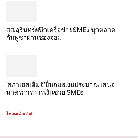
สส.สุรินทร์ผนึกเครือข่ายSMEs บุกตลาด
กัมพูชาผ่านช่องจอม
‘สภาเอสเอ็มอี’ยื่นกมธ.งบประมาณ เสนอ
มาตรการการเงินช่วย’SMEs’
โหลดเพิ่มเติม