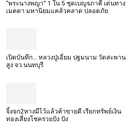
“พระ​นาง​พญา” 1 ใน 5​ ชุดเบญจ​ภาคี​ เด่นทาง
เมตตา​ มหา​นิยม​แคล้วคลาด​ ปลอดภัย​
เปิดบันทึก… หลวงปู่เอี่ยม ​ปฐม​นาม​ วัดสะพาน
สูง​ จว.นนทบุรี
จิ้งจก​2​หาง​มีไว้แล้ว​ค้าขาย​ดี​ เรียก​ทรัพย์เงิน
ทอง​เสี่ยงโชค​รวยปัง​ ปัง​