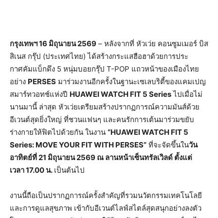
กรุงเทพฯ
16 มิถุนายน 2569
– หลังจากที่ หัวเว่ย คอนซูมเมอร์ บิส
สิเนส กรุ๊ป (ประเทศไทย) ได้สร้างกระแสฮือฮาด้วยการประ
กาศคัมแบ็กดึง 5 หนุ่มบอยกรุ๊ป T-POP แถวหน้าของเมืองไทย
อย่าง
PERSES
มาร่วมงานอีกครั้งในฐานะเซเลบริตี้ของแคมเปญ
สมาร์ทวอทช์แห่งปี
HUAWEI WATCH FIT 5 Series
ไปเมื่อไม่
นานมานี้ ล่าสุด หัวเว่ยเตรียมสร้างปรากฏการณ์ความมันส์ด้วย
อีเวนต์สุดยิ่งใหญ่ ที่ชวนแฟนๆ และคนรักการเต้นมาร่วมขยับ
ร่างกายให้ฟิตไปด้วยกัน ในงาน
“HUAWEI WATCH FIT 5
Series: MOVE YOUR FIT WITH PERSES”
ที่จะจัดขึ้นใน
วัน
อาทิตย์ที่
21 มิถุนายน 2569 ณ ลานหน้าเซ็นทรัลเวิลด์ ตั้งแต่
เวลา 17.00 น.
เป็นต้นไป
งานนี้ถือเป็นปรากฏการณ์ครั้งสำคัญที่รวมนวัตกรรมเทคโนโลยี
และการดูแลสุขภาพ เข้ากับอีเวนต์ไลฟ์สไตล์สุดสนุกอย่างลงตัว