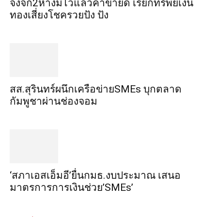
จิ้งจก​2​หาง​มีไว้แล้ว​ค้าขาย​ดี​ เรียก​ทรัพย์เงิน
ทอง​เสี่ยงโชค​รวยปัง​ ปัง​
สส.สุรินทร์ผนึกเครือข่ายSMEs บุกตลาด
กัมพูชาผ่านช่องจอม
‘สภาเอสเอ็มอี’ยื่นกมธ.งบประมาณ เสนอ
มาตรการการเงินช่วย’SMEs’