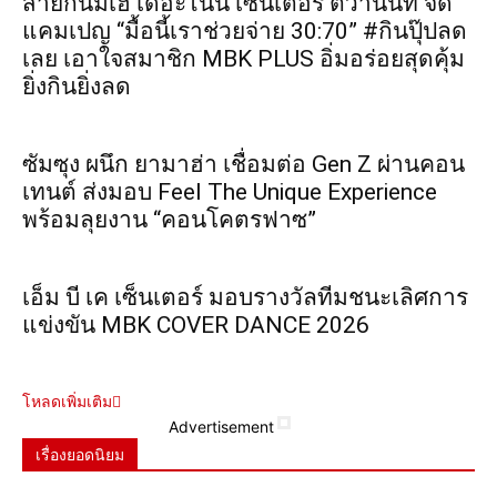
สายกินมีเฮ เดอะไนน์ เซ็นเตอร์ ติวานนท์ จัด
แคมเปญ “มื้อนี้เราช่วยจ่าย 30:70” #กินปุ๊ปลด
เลย เอาใจสมาชิก MBK PLUS อิ่มอร่อยสุดคุ้ม
ยิ่งกินยิ่งลด
ซัมซุง ผนึก ยามาฮ่า เชื่อมต่อ Gen Z ผ่านคอน
เทนต์ ส่งมอบ Feel The Unique Experience
พร้อมลุยงาน “คอนโคตรฟาซ”
เอ็ม บี เค เซ็นเตอร์ มอบรางวัลทีมชนะเลิศการ
แข่งขัน MBK COVER DANCE 2026
โหลดเพิ่มเติม
Advertisement
เรื่องยอดนิยม