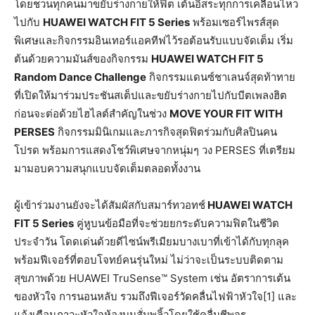
โดยชวนทุกคนมาขยับร่างกายให้ฟิต เต้นอิสระทุกการเคลื่อนไหว
ไปกับ
HUAWEI WATCH FIT 5 Series
พร้อมเซอร์ไพรส์สุด
พิเศษและกิจกรรมอินเทอร์แอคทีฟไว้รอต้อนรับแบบจัดเต็ม เริ่ม
ต้นด้วยความมันส์ของกิจกรรม
HUAWEI WATCH FIT 5
Random Dance Challenge
กิจกรรมแดนซ์ชาเลนจ์สุดท้าทาย
ที่เปิดให้มาร่วมประชันสเต็ปและขยับร่างกายไปกับบีตเพลงฮิต
ก่อนจะต่อด้วยไฮไลต์สำคัญในช่วง
MOVE YOUR FIT WITH
PERSES
กิจกรรมมินิเกมและภารกิจสุดฟิตร่วมกับศิลปินคน
โปรด พร้อมการแสดงโชว์พิเศษจากหนุ่มๆ วง PERSES ที่เตรียม
มามอบความสนุกแบบจัดเต็มตลอดทั้งงาน
ผู้เข้าร่วมงานยังจะได้สัมผัสกับสมาร์ทวอทช์
HUAWEI WATCH
FIT 5 Series
คู่หูบนข้อมือที่จะช่วยยกระดับความฟิตในชีวิต
ประจำวัน โดดเด่นด้วยดีไซน์พรีเมียมบางเบาที่เข้าได้กับทุกลุค
พร้อมฟีเจอร์ที่ตอบโจทย์คนรุ่นใหม่ ไม่ว่าจะเป็นระบบติดตาม
สุขภาพด้วย HUAWEI TruSense™ System เช่น อัตราการเต้น
ของหัวใจ การนอนหลับ รวมถึงฟีเจอร์วัดคลื่นไฟฟ้าหัวใจ[1] และ
แจ้งเตือนภาวะหัวใจห้องบนสั่นพลิ้วโดยใช้คลื่นชีพจร