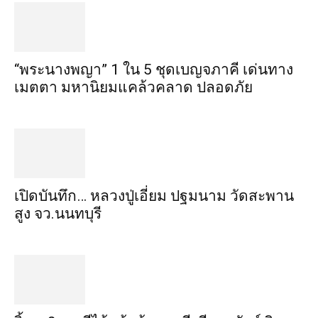
“พระ​นาง​พญา” 1 ใน 5​ ชุดเบญจ​ภาคี​ เด่นทาง
เมตตา​ มหา​นิยม​แคล้วคลาด​ ปลอดภัย​
เปิดบันทึก… หลวงปู่เอี่ยม ​ปฐม​นาม​ วัดสะพาน
สูง​ จว.นนทบุรี