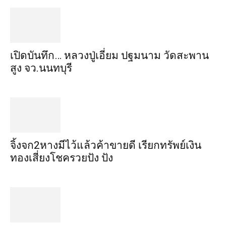
เปิดบันทึก… หลวงปู่เอี่ยม ​ปฐม​นาม​ วัดสะพาน
สูง​ จว.นนทบุรี
จิ้งจก​2​หาง​มีไว้แล้ว​ค้าขาย​ดี​ เรียก​ทรัพย์เงิน
ทอง​เสี่ยงโชค​รวยปัง​ ปัง​