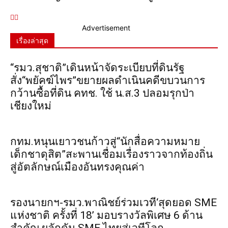
Advertisement
เรื่องล่าสุด
“รมว.สุชาติ”เดินหน้าจัดระเบียบที่ดินรัฐ
สั่ง“พยัคฆ์ไพร”ขยายผลดำเนินคดีขบวนการ
กว้านซื้อที่ดิน คทช. ใช้ น.ส.3 ปลอมรุกป่า
เชียงใหม่
กทม.หนุนเยาวชนก้าวสู่“นักสื่อความหมาย
เด็กชาดุสิต”สะพานเชื่อมเรื่องราวจากท้องถิ่น
สู่อัตลักษณ์เมืองอันทรงคุณค่า
รองนายกฯ-รมว.พาณิชย์ร่วมเวที‘สุดยอด SME
แห่งชาติ ครั้งที่ 18’ มอบรางวัลพิเศษ 6 ด้าน