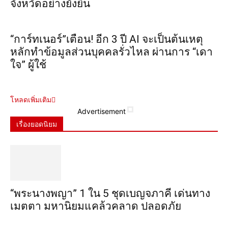
จังหวัดอย่างยั่งยืน
“การ์ทเนอร์”เตือน! อีก 3 ปี AI จะเป็นต้นเหตุ
หลักทำข้อมูลส่วนบุคคลรั่วไหล ผ่านการ “เดา
ใจ” ผู้ใช้
โหลดเพิ่มเติม
Advertisement
เรื่องยอดนิยม
“พระ​นาง​พญา” 1 ใน 5​ ชุดเบญจ​ภาคี​ เด่นทาง
เมตตา​ มหา​นิยม​แคล้วคลาด​ ปลอดภัย​