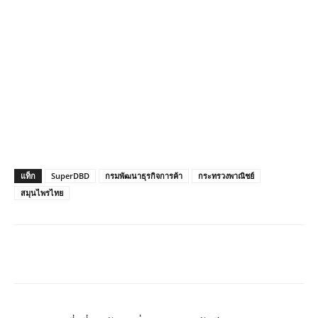
แท็ก
SuperDBD
กรมพัฒนาธุรกิจการค้า
กระทรวงพาณิชย์
สมุนไพรไทย