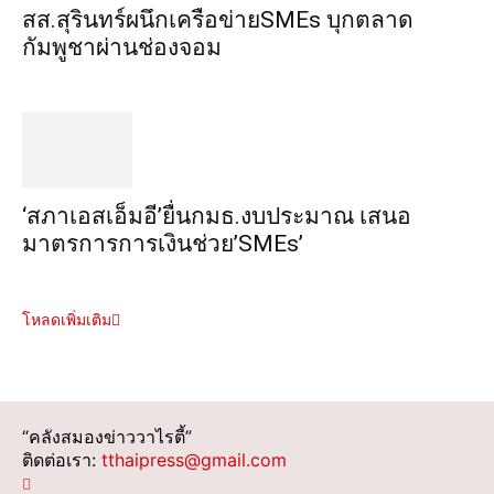
สส.สุรินทร์ผนึกเครือข่ายSMEs บุกตลาด
กัมพูชาผ่านช่องจอม
‘สภาเอสเอ็มอี’ยื่นกมธ.งบประมาณ เสนอ
มาตรการการเงินช่วย’SMEs’
โหลดเพิ่มเติม
“คลังสมองข่าววาไรตี้”
ติดต่อเรา:
tthaipress@gmail.com