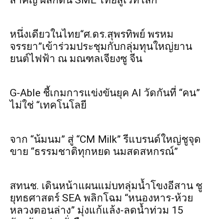
สำคัญ ผลักดัน SME ไทยสู่เวทีโลก
หนึ่งเดียวในไทย“ศ.ดร.สุพรทิพย์ พรหม
จรรยา”เข้าร่วมประชุมกับกลุ่มทุนใหญ่ยาน
ยนต์ไฟฟ้า ณ มณฑลเจียงซู จีน
G-Able ชี้เกมการแข่งขันยุค AI วัดกันที่ “คน”
ไม่ใช่ “เทคโนโลยี
จาก “น้มนม” สู่ “CM Milk” รีแบรนด์ใหญ่ชูจุด
ขาย “ธรรมชาติทุกหยด นมสดสหกรณ์”
สทนช. เดินหน้าแผนแม่บทลุ่มน้ำโขงอีสาน ชู
ยุทธศาสตร์ SEA พลิกโฉม “หนองหาร-ห้วย
หลวงตอนล่าง” มุ่งแก้แล้ง-ลดน้ำท่วม 15