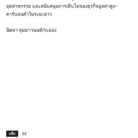
อุตสาหกรรม และสนับสนุนการเติบโตของธุรกิจมูลค่าสูง–
คาร์บอนต่ำในระยะยาว
นิตยา ทุมมาานนท์/ระยอง
แท็ก
GC