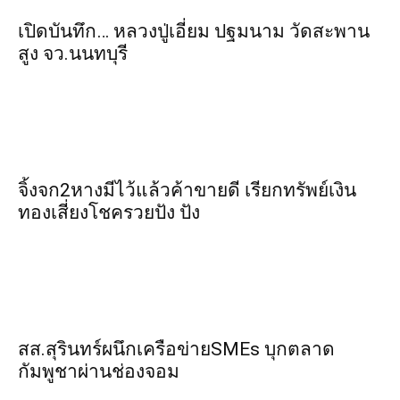
เปิดบันทึก… หลวงปู่เอี่ยม ​ปฐม​นาม​ วัดสะพาน
สูง​ จว.นนทบุรี
จิ้งจก​2​หาง​มีไว้แล้ว​ค้าขาย​ดี​ เรียก​ทรัพย์เงิน
ทอง​เสี่ยงโชค​รวยปัง​ ปัง​
สส.สุรินทร์ผนึกเครือข่ายSMEs บุกตลาด
กัมพูชาผ่านช่องจอม