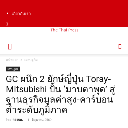
เกี่ยวกับเรา
The Thai Press
หน้าแรก
เศรษฐกิจ
เศรษฐกิจ
GC ผนึก 2 ยักษ์ญี่ปุ่น Toray-
Mitsubishi ปั้น ‘มาบตาพุด’ สู่
ฐานธุรกิจมูลค่าสูง-คาร์บอน
ต่ำระดับภูมิภาค
โดย
กองบก.
-
11 มิถุนายน 2569