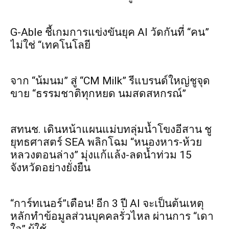
G-Able ชี้เกมการแข่งขันยุค AI วัดกันที่ “คน”
ไม่ใช่ “เทคโนโลยี
จาก “น้มนม” สู่ “CM Milk” รีแบรนด์ใหญ่ชูจุด
ขาย “ธรรมชาติทุกหยด นมสดสหกรณ์”
สทนช. เดินหน้าแผนแม่บทลุ่มน้ำโขงอีสาน ชู
ยุทธศาสตร์ SEA พลิกโฉม “หนองหาร-ห้วย
หลวงตอนล่าง” มุ่งแก้แล้ง-ลดน้ำท่วม 15
จังหวัดอย่างยั่งยืน
“การ์ทเนอร์”เตือน! อีก 3 ปี AI จะเป็นต้นเหตุ
หลักทำข้อมูลส่วนบุคคลรั่วไหล ผ่านการ “เดา