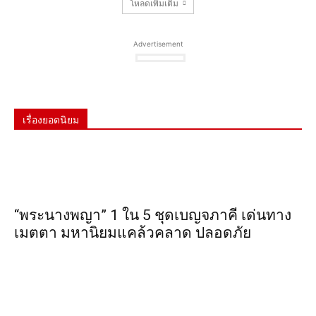
โหลดเพิ่มเติม
Advertisement
เรื่องยอดนิยม
“พระ​นาง​พญา” 1 ใน 5​ ชุดเบญจ​ภาคี​ เด่นทาง
เมตตา​ มหา​นิยม​แคล้วคลาด​ ปลอดภัย​