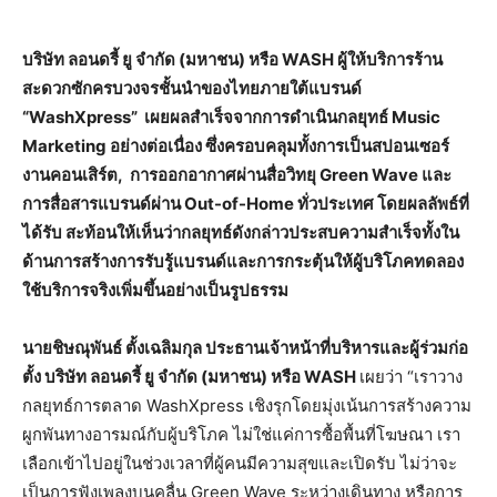
บริษัท ลอนดรี้ ยู จำกัด (มหาชน) หรือ
WASH ผู้ให้บริการร้าน
สะดวกซักครบวงจรชั้นนำของไทยภายใต้แบรนด์
“WashXpress” เผยผลสำเร็จจากการดำเนินกลยุทธ์ Music
Marketing อย่างต่อเนื่อง ซึ่งครอบคลุมทั้งการเป็นสปอนเซอร์
งานคอนเสิร์ต, การออกอากาศผ่านสื่อวิทยุ Green Wave และ
การสื่อสารแบรนด์ผ่าน Out-of-Home ทั่วประเทศ โดยผลลัพธ์ที่
ได้รับ สะท้อนให้เห็นว่ากลยุทธ์ดังกล่าวประสบความสำเร็จทั้งใน
ด้านการสร้างการรับรู้แบรนด์และการกระตุ้นให้ผู้บริโภคทดลอง
ใช้บริการจริงเพิ่มขึ้นอย่างเป็นรูปธรรม
นายชิษณุพันธ์ ตั้งเฉลิมกุล ประธานเจ้าหน้าที่บริหารและผู้ร่วมก่อ
ตั้ง บริษัท ลอนดรี้ ยู จำกัด (มหาชน) หรือ
WASH
เผยว่า “เราวาง
กลยุทธ์การตลาด WashXpress เชิงรุกโดยมุ่งเน้นการสร้างความ
ผูกพันทางอารมณ์กับผู้บริโภค ไม่ใช่แค่การซื้อพื้นที่โฆษณา เรา
เลือกเข้าไปอยู่ในช่วงเวลาที่ผู้คนมีความสุขและเปิดรับ ไม่ว่าจะ
เป็นการฟังเพลงบนคลื่น Green Wave ระหว่างเดินทาง หรือการ