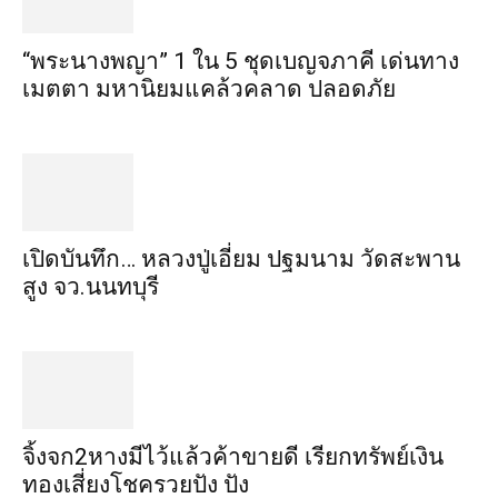
“พระ​นาง​พญา” 1 ใน 5​ ชุดเบญจ​ภาคี​ เด่นทาง
เมตตา​ มหา​นิยม​แคล้วคลาด​ ปลอดภัย​
เปิดบันทึก… หลวงปู่เอี่ยม ​ปฐม​นาม​ วัดสะพาน
สูง​ จว.นนทบุรี
จิ้งจก​2​หาง​มีไว้แล้ว​ค้าขาย​ดี​ เรียก​ทรัพย์เงิน
ทอง​เสี่ยงโชค​รวยปัง​ ปัง​