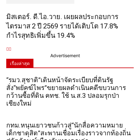
มิสเตอร์. ดี.ไอ.วาย. เผยผลประกอบการ
ไตรมาส 2 ปี 2569 รายได้เติบโต 17.8%
กำไรสุทธิเพิ่มขึ้น 19.4%
Advertisement
เรื่องล่าสุด
“รมว.สุชาติ”เดินหน้าจัดระเบียบที่ดินรัฐ
สั่ง“พยัคฆ์ไพร”ขยายผลดำเนินคดีขบวนการ
กว้านซื้อที่ดิน คทช. ใช้ น.ส.3 ปลอมรุกป่า
เชียงใหม่
กทม.หนุนเยาวชนก้าวสู่“นักสื่อความหมาย
เด็กชาดุสิต”สะพานเชื่อมเรื่องราวจากท้องถิ่น