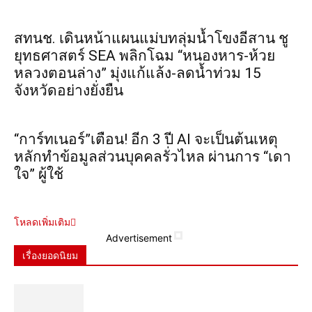
สทนช. เดินหน้าแผนแม่บทลุ่มน้ำโขงอีสาน ชู
ยุทธศาสตร์ SEA พลิกโฉม “หนองหาร-ห้วย
หลวงตอนล่าง” มุ่งแก้แล้ง-ลดน้ำท่วม 15
จังหวัดอย่างยั่งยืน
“การ์ทเนอร์”เตือน! อีก 3 ปี AI จะเป็นต้นเหตุ
หลักทำข้อมูลส่วนบุคคลรั่วไหล ผ่านการ “เดา
ใจ” ผู้ใช้
โหลดเพิ่มเติม
Advertisement
เรื่องยอดนิยม