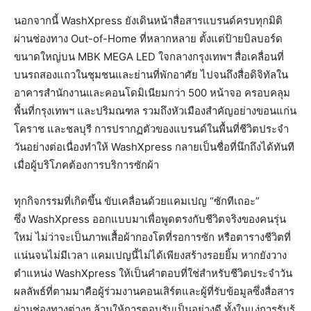
นอกจากนี้ WashXpress ยังเดินหน้าสื่อสารแบรนด์ครบทุกมิติ
ผ่านช่องทาง Out-of-Home ที่หลากหลาย ตั้งแต่ป้ายบิลบอร์ด
ขนาดใหญ่บน MBK MEGA LED ใจกลางกรุงเทพฯ สื่อเคลื่อนที่
บนรถสองแถวในชุมชนและย่านที่พักอาศัย ไปจนถึงสื่อดิจิทัลใน
อาคารสำนักงานและคอนโดมิเนียมกว่า 500 หน้าจอ ครอบคลุม
พื้นที่กรุงเทพฯ และปริมณฑล รวมถึงหัวเมืองสำคัญอย่างขอนแก่น
โคราช และชลบุรี การปรากฏตัวของแบรนด์ในพื้นที่ชีวิตประจำ
วันอย่างต่อเนื่องทำให้ WashXpress กลายเป็นชื่อที่นึกถึงได้ทันที
เมื่อผู้บริโภคต้องการบริการซักผ้า
ทุกกิจกรรมที่เกิดขึ้น ขับเคลื่อนด้วยแคมเปญ “ซักทีเถอะ”
ซึ่ง WashXpress ออกแบบมาเพื่อพูดตรงกับชีวิตจริงของคนรุ่น
ใหม่ ไม่ว่าจะเป็นภาพเสื้อผ้ากองโตที่รอการซัก หรือตารางชีวิตที่
แน่นจนไม่มีเวลา แคมเปญนี้ไม่ได้เพียงสร้างรอยยิ้ม หากยังวาง
ตำแหน่ง WashXpress ให้เป็นคำตอบที่ใช่สำหรับชีวิตประจำวัน
ผลลัพธ์ที่ตามมาคือผู้ร่วมงานคอนเสิร์ตและผู้ที่รับข้อมูลซึ่งสื่อสาร
ผ่านช่องทางต่างๆ ล้วนให้การตอบรับเป็นอย่างดี ทั้งในแง่การรับรู้