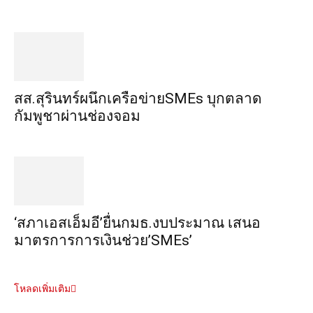
สส.สุรินทร์ผนึกเครือข่ายSMEs บุกตลาด
กัมพูชาผ่านช่องจอม
‘สภาเอสเอ็มอี’ยื่นกมธ.งบประมาณ เสนอ
มาตรการการเงินช่วย’SMEs’
โหลดเพิ่มเติม