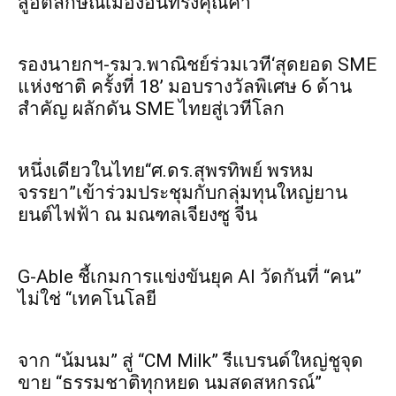
สู่อัตลักษณ์เมืองอันทรงคุณค่า
รองนายกฯ-รมว.พาณิชย์ร่วมเวที‘สุดยอด SME
แห่งชาติ ครั้งที่ 18’ มอบรางวัลพิเศษ 6 ด้าน
สำคัญ ผลักดัน SME ไทยสู่เวทีโลก
หนึ่งเดียวในไทย“ศ.ดร.สุพรทิพย์ พรหม
จรรยา”เข้าร่วมประชุมกับกลุ่มทุนใหญ่ยาน
ยนต์ไฟฟ้า ณ มณฑลเจียงซู จีน
G-Able ชี้เกมการแข่งขันยุค AI วัดกันที่ “คน”
ไม่ใช่ “เทคโนโลยี
จาก “น้มนม” สู่ “CM Milk” รีแบรนด์ใหญ่ชูจุด
ขาย “ธรรมชาติทุกหยด นมสดสหกรณ์”