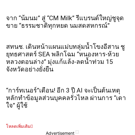
จาก “น้มนม” สู่ “CM Milk” รีแบรนด์ใหญ่ชูจุด
ขาย “ธรรมชาติทุกหยด นมสดสหกรณ์”
สทนช. เดินหน้าแผนแม่บทลุ่มน้ำโขงอีสาน ชู
ยุทธศาสตร์ SEA พลิกโฉม “หนองหาร-ห้วย
หลวงตอนล่าง” มุ่งแก้แล้ง-ลดน้ำท่วม 15
จังหวัดอย่างยั่งยืน
“การ์ทเนอร์”เตือน! อีก 3 ปี AI จะเป็นต้นเหตุ
หลักทำข้อมูลส่วนบุคคลรั่วไหล ผ่านการ “เดา
ใจ” ผู้ใช้
โหลดเพิ่มเติม
Advertisement