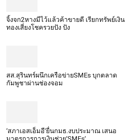
จิ้งจก​2​หาง​มีไว้แล้ว​ค้าขาย​ดี​ เรียก​ทรัพย์เงิน
ทอง​เสี่ยงโชค​รวยปัง​ ปัง​
สส.สุรินทร์ผนึกเครือข่ายSMEs บุกตลาด
กัมพูชาผ่านช่องจอม
‘สภาเอสเอ็มอี’ยื่นกมธ.งบประมาณ เสนอ
มาตรการการเงินช่วย’SMEs’