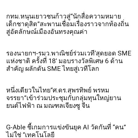
กทม.หนุนเยาวชนก้าวสู่“นักสื่อความหมาย
เด็กชาดุสิต”สะพานเชื่อมเรื่องราวจากท้องถิ่น
สู่อัตลักษณ์เมืองอันทรงคุณค่า
รองนายกฯ-รมว.พาณิชย์ร่วมเวที‘สุดยอด SME
แห่งชาติ ครั้งที่ 18’ มอบรางวัลพิเศษ 6 ด้าน
สำคัญ ผลักดัน SME ไทยสู่เวทีโลก
หนึ่งเดียวในไทย“ศ.ดร.สุพรทิพย์ พรหม
จรรยา”เข้าร่วมประชุมกับกลุ่มทุนใหญ่ยาน
ยนต์ไฟฟ้า ณ มณฑลเจียงซู จีน
G-Able ชี้เกมการแข่งขันยุค AI วัดกันที่ “คน”
ไม่ใช่ “เทคโนโลยี