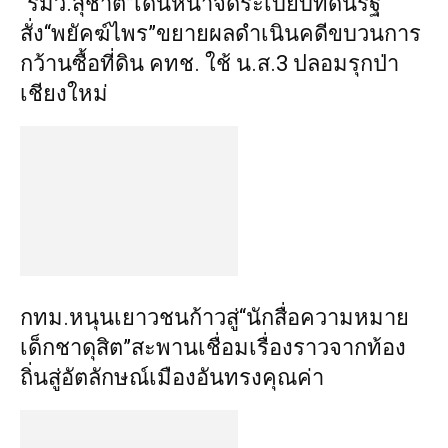
“รมว.สุชาติ”เดินหน้าจัดระเบียบที่ดินรัฐ
สั่ง“พยัคฆ์ไพร”ขยายผลดำเนินคดีขบวนการ
กว้านซื้อที่ดิน คทช. ใช้ น.ส.3 ปลอมรุกป่า
เชียงใหม่
กทม.หนุนเยาวชนก้าวสู่“นักสื่อความหมาย
เด็กชาดุสิต”สะพานเชื่อมเรื่องราวจากท้อง
ถิ่นสู่อัตลักษณ์เมืองอันทรงคุณค่า