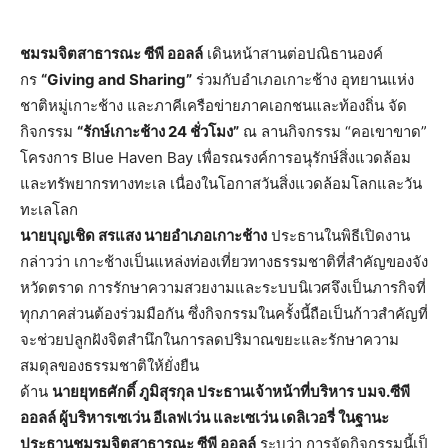
ชมรมจิตสาธารณะ ซีพี ออลล์
เดินหน้าสานต่อปณิธานองค์
กร
“Giving and Sharing”
ร่วมกับอำเภอเกาะช้าง อุทยานแห่ง
ชาติหมู่เกาะช้าง และภาคีเครือข่ายภาคเอกชนและท้
องถิ่น จัด
กิจกรรม
“รักษ์เกาะช้าง 24 ชั่วโมง”
ณ ลานกิจกรรม “คอเขาขาด”
โครงการ Blue Haven Bay เพื่อรณรงค์การอนุรักษ์สิ่
งแวดล้อม
และทรัพยากรทางทะเล เนื่องในโอกาสวันสิ่งแวดล้
อมโลกและวัน
ทะเลโลก
นายบุญเชิด สรแสง นายอำเภอเกาะช้าง
ประธานในพิธีเปิดงาน
กล่าวว่า เกาะช้างเป็นแหล่งท่องเที่
ยวทางธรรมชาติที่สำคัญของจัง
หวั
ดตราด การรักษาความสวยงามและระบบนิ
เวศจึงเป็นภารกิจที่
ทุกภาคส่
วนต้องร่วมมือกัน ซึ่งกิจกรรมในครั้งนี้ถือเป็นก้
าวสำคัญที่
จะช่วยปลูกฝังจิตสำนึ
กในการลดปริมาณขยะและรั
กษาความ
สมดุลของธรรมชาติให้ยั่
งยืน
ด้าน
นายยุทธศักดิ์ ภูมิสุรกุล ประธานเจ้าหน้าที่บริหาร บมจ.ซีพี
ออลล์ ผู้บริหารเซเว่น อีเลฟเว่น และเซเว่น เดลิเวอรี่ ในฐานะ
ประธานชมรมจิตสาธารณะ ซีพี ออลล์
ระบุว่า การจัดกิจกรรมนี้เป็