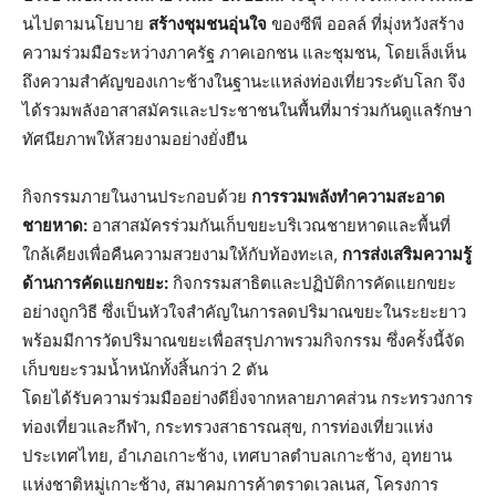
นไปตามนโยบาย
สร้างชุมชนอุ่นใจ
ของซีพี ออลล์ ที่มุ่งหวังสร้าง
ความร่วมมื
อระหว่างภาครัฐ ภาคเอกชน และชุมชน, โดยเล็งเห็น
ถึงความสำคั
ญของเกาะช้างในฐานะแหล่งท่องเที่
ยวระดับโลก จึง
ได้รวมพลังอาสาสมั
ครและประชาชนในพื้นที่มาร่วมกั
นดูแลรักษา
ทัศนียภาพให้
สวยงามอย่างยั่งยืน
กิจกรรมภายในงานประกอบด้วย
การรวมพลังทำความสะอาด
ชายหาด:
อาสาสมัครร่วมกันเก็บขยะบริ
เวณชายหาดและพื้นที่
ใกล้เคี
ยงเพื่อคืนความสวยงามให้กับท้
องทะเล,
การส่งเสริมความรู้
ด้านการคั
ดแยกขยะ:
กิจกรรมสาธิตและปฏิบั
ติการคัดแยกขยะ
อย่างถูกวิธี ซึ่งเป็นหัวใจสำคัญในการลดปริ
มาณขยะในระยะยาว
พร้อมมีการวัดปริมาณขยะเพื่อสรุ
ปภาพรวมกิจกรรม ซึ่งครั้งนี้จั
ด
เก็บขยะรวมน้ำหนักทั้งสิ้นกว่า 2 ตัน
โดยได้รับความร่วมมืออย่างดียิ่
งจากหลายภาคส่วน กระทรวงการ
ท่องเที่ยวและกีฬา, กระทรวงสาธารณสุข, การท่องเที่ยวแห่ง
ประเทศไทย, อำเภอเกาะช้าง, เทศบาลตำบลเกาะช้าง, อุทยาน
แห่งชาติหมู่เกาะช้าง, สมาคมการค้าตราดเวลเนส, โครงการ