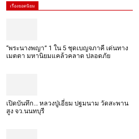
เรื่องยอดนิยม
“พระ​นาง​พญา” 1 ใน 5​ ชุดเบญจ​ภาคี​ เด่นทาง
เมตตา​ มหา​นิยม​แคล้วคลาด​ ปลอดภัย​
เปิดบันทึก… หลวงปู่เอี่ยม ​ปฐม​นาม​ วัดสะพาน
สูง​ จว.นนทบุรี