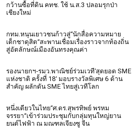
กว้านซื้อที่ดิน คทช. ใช้ น.ส.3 ปลอมรุกป่า
เชียงใหม่
กทม.หนุนเยาวชนก้าวสู่“นักสื่อความหมาย
เด็กชาดุสิต”สะพานเชื่อมเรื่องราวจากท้องถิ่น
สู่อัตลักษณ์เมืองอันทรงคุณค่า
รองนายกฯ-รมว.พาณิชย์ร่วมเวที‘สุดยอด SME
แห่งชาติ ครั้งที่ 18’ มอบรางวัลพิเศษ 6 ด้าน
สำคัญ ผลักดัน SME ไทยสู่เวทีโลก
หนึ่งเดียวในไทย“ศ.ดร.สุพรทิพย์ พรหม
จรรยา”เข้าร่วมประชุมกับกลุ่มทุนใหญ่ยาน
ยนต์ไฟฟ้า ณ มณฑลเจียงซู จีน