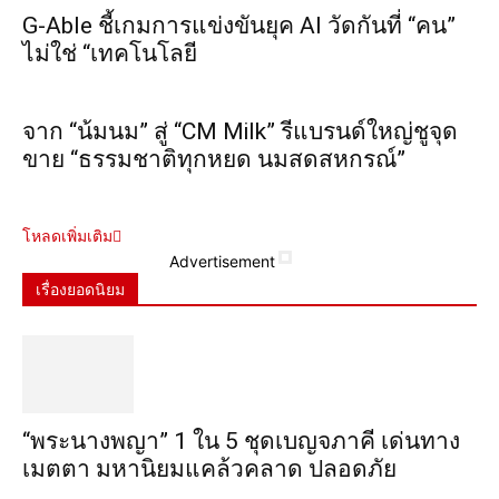
G-Able ชี้เกมการแข่งขันยุค AI วัดกันที่ “คน”
ไม่ใช่ “เทคโนโลยี
จาก “น้มนม” สู่ “CM Milk” รีแบรนด์ใหญ่ชูจุด
ขาย “ธรรมชาติทุกหยด นมสดสหกรณ์”
โหลดเพิ่มเติม
Advertisement
เรื่องยอดนิยม
“พระ​นาง​พญา” 1 ใน 5​ ชุดเบญจ​ภาคี​ เด่นทาง
เมตตา​ มหา​นิยม​แคล้วคลาด​ ปลอดภัย​