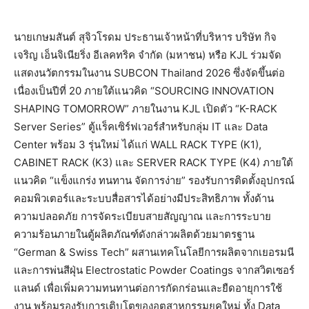
นายเกษมสันต์ สุจิวโรดม ประธานเจ้าหน้าที่บริหาร บริษัท กิจ
เจริญ เอ็นจิเนียริ่ง อีเลคทริค จำกัด (มหาชน) หรือ
KJL
ร่วมจัด
แสดงนวัตกรรมในงาน
SUBCON Thailand 2026
ซึ่งจัดขึ้นต่อ
เนื่องเป็นปีที่
20
ภายใต้แนวคิด “
SOURCING INNOVATION
SHAPING TOMORROW”
ภายในงาน
KJL
เปิดตัว “
K-RACK
Server Series”
ตู้แร็คเซิร์ฟเวอร์สำหรับกลุ่ม
IT
และ
Data
Center
พร้อม
3
รุ่นใหม่ ได้แก่
WALL RACK TYPE (K1),
CABINET RACK (K3)
และ
SERVER RACK TYPE (K4)
ภายใต้
แนวคิด “แข็งแกร่ง ทนทาน จัดการง่าย” รองรับการติดตั้งอุปกรณ์
คอมพิ
วเตอร์และระบบสื่อสารได้อย่างมี
ประสิทธิภาพ ทั้งด้าน
ความปลอดภัย การจัดระเบียบสายสัญญาณ และการระบาย
ความร้อนภายในตู้ผลิ
ตภัณฑ์ดังกล่าวผลิตด้วยมาตรฐาน
“
German & Swiss Tech”
ผสานเทคโนโลยีการผลิตจากเยอรมนี
และการพ่นสีฝุ่น
Electrostatic Powder Coatings
จากสวิตเซอร์
แลนด์ เพื่อเพิ่มความทนทานต่อการกั
ดกร่อนและยืดอายุการใช้
งาน พร้อมรองรับการเติบโตของอุ
ตสาหกรรมยุคใหม่ ทั้ง
Data