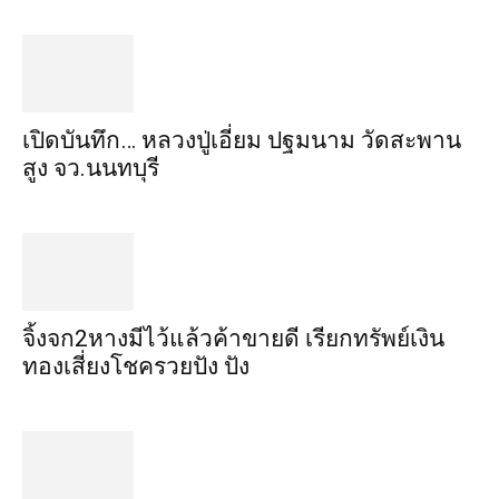
เปิดบันทึก… หลวงปู่เอี่ยม ​ปฐม​นาม​ วัดสะพาน
สูง​ จว.นนทบุรี
จิ้งจก​2​หาง​มีไว้แล้ว​ค้าขาย​ดี​ เรียก​ทรัพย์เงิน
ทอง​เสี่ยงโชค​รวยปัง​ ปัง​