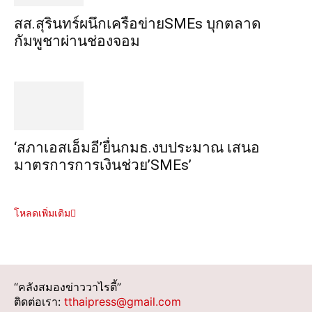
สส.สุรินทร์ผนึกเครือข่ายSMEs บุกตลาด
กัมพูชาผ่านช่องจอม
‘สภาเอสเอ็มอี’ยื่นกมธ.งบประมาณ เสนอ
มาตรการการเงินช่วย’SMEs’
โหลดเพิ่มเติม
“คลังสมองข่าววาไรตี้”
ติดต่อเรา:
tthaipress@gmail.com