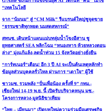
G-Able ชี้เกมการแข่งขันยุค AI วัดกันที่ “คน” ไม่ใช่
“เทคโนโลยี
จาก “น้มนม” สู่ “CM Milk” รีแบรนด์ใหญ่ชูจุดขาย
“ธรรมชาติทุกหยด นมสดสหกรณ์”
สทนช. เดินหน้าแผนแม่บทลุ่มน้ำโขงอีสาน ชู
ยุทธศาสตร์ SEA พลิกโฉม “หนองหาร-ห้วยหลวงตอน
ล่าง” มุ่งแก้แล้ง-ลดน้ำท่วม 15 จังหวัดอย่างยั่งยืน
“การ์ทเนอร์”เตือน! อีก 3 ปี AI จะเป็นต้นเหตุหลักทำ
ข้อมูลส่วนบุคคลรั่วไหล ผ่านการ “เดาใจ” ผู้ใช้
ชาวมช. รวมพลัง “ปั่นเพื่อน้อง ครั้งที่ 9” กทม.-
เชียงใหม่ 14-19 พ.ย. นี้ เปิดรับบริจาคหนุน มช.-
โครงการหลวง-มูลนิธิขาเทียม
“ไทย – เมียนมา” เปิดบทใหม่ความร่วมมือเศรษฐกิจ