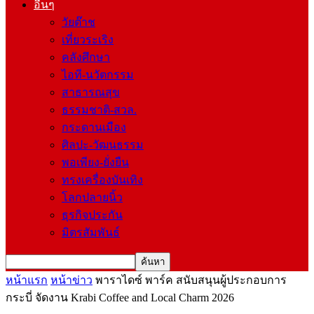
อื่นๆ
วัยต๊าช
เที่ยวระเริง
คลังศึกษา
ไอที-นวัตกรรม
สาธารณสุข
ธรรมชาติ-สวล.
กระดานเมือง
ศิลปะ-วัฒนธรรม
พอเพียง-ยั่งยืน
ทรงเครื่องบันเทิง
โลกปลายนิ้ว
ธุรกิจประกัน
มิตรสัมพันธ์
หน้าแรก
หน้าข่าว
พาราไดซ์ พาร์ค สนับสนุนผู้ประกอบการ
กระบี่ จัดงาน Krabi Coffee and Local Charm 2026