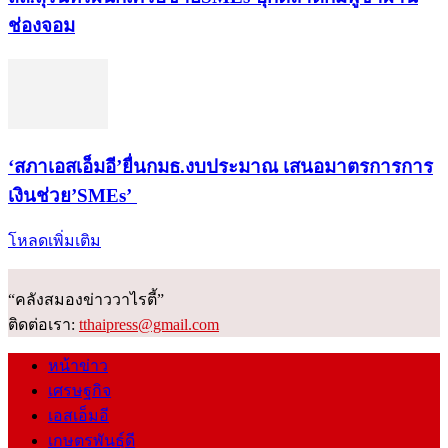
ช่องจอม
‘สภาเอสเอ็มอี’ยื่นกมธ.งบประมาณ เสนอมาตรการการ
เงินช่วย’SMEs’
โหลดเพิ่มเติม
“คลังสมองข่าววาไรตี้”
ติดต่อเรา:
tthaipress@gmail.com
หน้าข่าว
เศรษฐกิจ
เอสเอ็มอี
เกษตรพันธุ์ดี