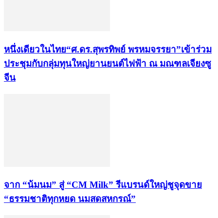
หนึ่งเดียวในไทย“ศ.ดร.สุพรทิพย์ พรหมจรรยา”เข้าร่วม
ประชุมกับกลุ่มทุนใหญ่ยานยนต์ไฟฟ้า ณ มณฑลเจียงซู
จีน
จาก “น้มนม” สู่ “CM Milk” รีแบรนด์ใหญ่ชูจุดขาย
“ธรรมชาติทุกหยด นมสดสหกรณ์”