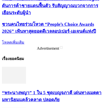
ดันการค้าชายแดนฟื้นตัว รับสัญญาณบวกจากการ
เยือนระดับผู้นำ
ชวนคนไทยร่วมโหวต “People’s Choice Awards
2026” เฟ้นหาสุดยอดดีเวลลอปเปอร์-เอเจนต์แห่งปี
โหลดเพิ่มเติม
Advertisement
เรื่องยอดนิยม
“พระ​นาง​พญา” 1 ใน 5​ ชุดเบญจ​ภาคี​ เด่นทางเมตตา​
มหา​นิยม​แคล้วคลาด​ ปลอดภัย​