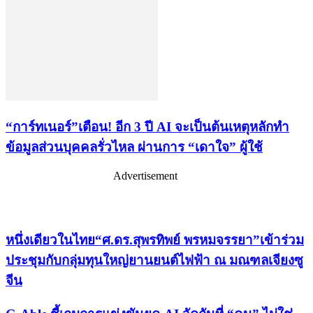
“การ์ทเนอร์”เตือน! อีก 3 ปี AI จะเป็นต้นเหตุหลักทำ
ข้อมูลส่วนบุคคลรั่วไหล ผ่านการ “เดาใจ” ผู้ใช้
Advertisement
เรื่องล่าสุด
หนึ่งเดียวในไทย“ศ.ดร.สุพรทิพย์ พรหมจรรยา”เข้าร่วม
ประชุมกับกลุ่มทุนใหญ่ยานยนต์ไฟฟ้า ณ มณฑลเจียงซู
จีน