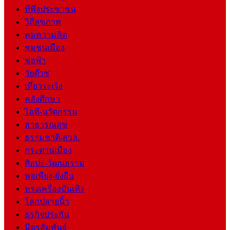
ที่พึ่งประชาชน
วิถีสุขภาพ
คมความคิด
ชุมชนเมือง
ช่อฟ้า
วัยต๊าช
เที่ยวระเริง
คลังศึกษา
ไอที-นวัตกรรม
สาธารณสุข
ธรรมชาติ-สวล.
กระดานเมือง
ศิลปะ-วัฒนธรรม
พอเพียง-ยั่งยืน
ทรงเครื่องบันเทิง
โลกปลายนิ้ว
ธุรกิจประกัน
มิตรสัมพันธ์