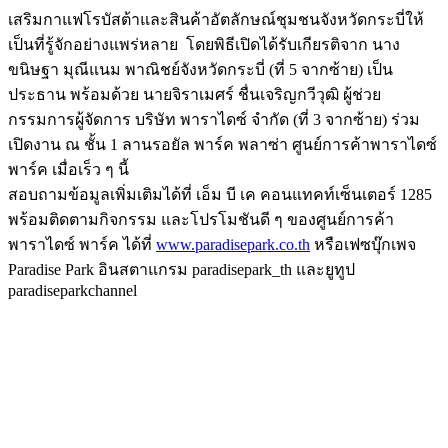
เสริมกาแฟโรบัสต้าและสิ
นค้าอัตลักษณ์ชุมชนจังหวัดกระบี่
ให้
เป็นที่รู้จักอย่างแพร่หลาย โดยพิธีเปิดได้รับเกียรติจาก นาง
ขนิษฐา มุณีแนม พาณิชย์จังหวัดกระบี่ (ที่ 5 จากซ้าย) เป็น
ประธาน พร้อมด้วย นายจิราเมศร์ ชื่นเจริญกวีวุฒิ ผู้ช่วย
กรรมการผู้จัดการ บริษัท พาราไดซ์ จำกัด (ที่ 3 จากซ้าย) ร่วม
เปิดงาน ณ ชั้น 1 ลานรอยัล พาร์ค พลาซ่า ศูนย์การค้าพาราไดซ์
พาร์ค เมื่อเร็ว ๆ นี้
สอบถามข้อมูลเพิ่มเติมได้ที่ เอ็ม บี เค คอนแทคท์เซ็นเตอร์ 1285
พร้อมติดตามกิจกรรม และโปรโมชันดี ๆ ของศูนย์การค้า
พาราไดซ์ พาร์ค ได้ที่
www.paradisepark.co.th
หรือเฟซบุ๊กเพจ
Paradise Park อินสตาแกรม paradisepark_th และยูทูป
paradiseparkchannel