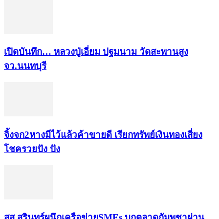
เปิดบันทึก… หลวงปู่เอี่ยม ​ปฐม​นาม​ วัดสะพานสูง​
จว.นนทบุรี
จิ้งจก​2​หาง​มีไว้แล้ว​ค้าขาย​ดี​ เรียก​ทรัพย์เงินทอง​เสี่ยง
โชค​รวยปัง​ ปัง​
สส.สุรินทร์ผนึกเครือข่ายSMEs บุกตลาดกัมพูชาผ่าน