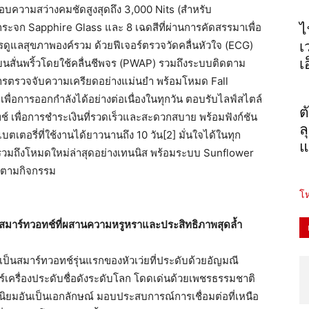
มอบความสว่างคมชัดสูงสุดถึง 3,000 Nits (สำหรับ
กระจก Sapphire Glass และ 8 เฉดสีที่ผ่านการคัดสรรมาเพื่อ
ไ
ารดูแลสุขภาพองค์รวม ด้วยฟีเจอร์ตรวจวัดคลื่นหัวใจ (ECG)
เ
เ
งบนสั่นพริ้วโดยใช้คลื่นชีพจร (PWAP) รวมถึงระบบติดตาม
ตรวจจับความเครียดอย่างแม่นยำ พร้อมโหมด Fall
เพื่อการออกกำลังได้อย่างต่อเนื่องในทุกวัน ตอบรับไลฟ์สไตล์
ต
์ เพื่อการชำระเงินที่รวดเร็วและสะดวกสบาย พร้อมฟังก์ชัน
ล
รี่ที่ใช้งานได้ยาวนานถึง 10 วัน[2] มั่นใจได้ในทุก
แ
วมถึงโหมดใหม่ล่าสุดอย่างเทนนิส พร้อมระบบ Sunflower
ดตามกิจกรรม
โห
สมาร์ทวอทช์ที่ผสานความหรูหราและประสิทธิภาพสุดล้ำ
เป็นสมาร์ทวอทช์รุ่นแรกของหัวเว่ยที่ประดับด้วยอัญมณี
เครื่องประดับชื่อดังระดับโลก โดดเด่นด้วยเพชรธรรมชาติ
นิยมอันเป็นเอกลักษณ์ มอบประสบการณ์การเชื่อมต่อที่เหนือ