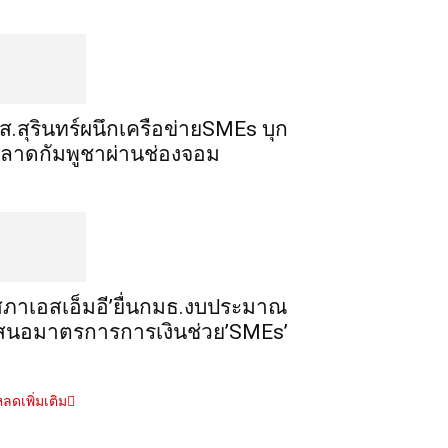
ส.สุรินทร์ผนึกเครือข่ายSMEs บุก
ลาดกัมพูชาผ่านช่องจอม
สภาเอสเอ็มอี’ยื่นกมธ.งบประมาณ
สนอมาตรการการเงินช่วย’SMEs’
ลดเพิ่มเติม