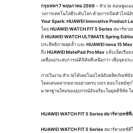
กรุงเทพฯ
7
พฤษภาคม
2569
– หัวเว่ย คอนซูมเมอ
วงการเทคโนโลยีระดับโลก ด้วยการเปิดตัวไลน์อั
Your Spark: HUAWEI Innovative Product L
โดย
HUAWEI WATCH FIT 5 Series
สมาร์ทวอท
ติ
HUAWEI WATCH ULTIMATE Spring Editi
ประสิทธิภาพสุดล้ำ และ
HUAWEI nova 15 Max
ถึง
HUAWEI MatePad Pro Max
แท็บเล็ตเรือธ
เคลื่อนประสบการณ์ดิจิทัลที่เหนือกว่า เพื่อจุด
ภายในงาน หัวเว่ยได้เผยโฉมไลน์อัปผลิตภัณฑ์อัจฉ
โดดเด่นหลากหลายอย่างครบวงจร ตอบโจทย์ทุกไล
มาตรฐานใหม่ของอุปกรณ์อัจฉริยะในยุคดิจิทัล โด
HUAWEI WATCH FIT 5 Series
สมาร์ทวอทช์ที่เ
HUAWEI WATCH FIT 5 Series
สมาร์ทวอทช์ดี