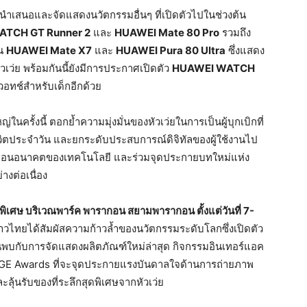
ด้นำเสนอและจัดแสดงนวัตกรรมอื่นๆ ที่เปิดตัวไปในช่วงต้น
TCH GT Runner 2
และ
HUAWEI Mate 80 Pro
รวมถึง
็น
HUAWEI Mate X7
และ
HUAWEI Pura 80 Ultra
ซึ่งแสดง
เว่ย พร้อมกันนี้ยังมีการประกาศเปิดตัว
HUAWEI WATCH
อทช์สำหรับเด็กอีกด้วย
ครั้งนี้ ตอกย้ำความมุ่งมั่นของหัวเว่ยในการเป็นผู้บุกเบิกที่
วิตประจำวัน และยกระดับประสบการณ์ดิจิทัลของผู้ใช้งานไป
ับเคลื่อนอนาคตของเทคโนโลยี และร่วมจุดประกายบทใหม่แห่ง
่างต่อเนื่อง
ดพิเศษ บริเวณพาร์ค พารากอน สยามพารากอน ตั้งแต่วันที่
7-
ชาวไทยได้สัมผัสความก้าวล้ำของนวัตกรรมระดับโลกซึ่งเปิดตัว
นพบกับการจัดแสดงผลิตภัณฑ์ใหม่ล่าสุด กิจกรรมอินเทอร์แอค
GE Awards ที่จะจุดประกายแรงบันดาลใจด้านการถ่ายภาพ
ลุ้นรับของที่ระลึกสุดพิเศษจากหัวเว่ย