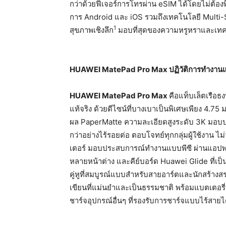
กว่าด้วยฟีเจอร์การโทรผ่าน eSIM ได้โดยไม่ต้องพ
การ Android และ iOS รวมถึงเทคโนโลยี Multi
1
สุขภาพเชิงลึก
มอบที่สุดของความหรูหราและเทคโน
HUAWEI MatePad Pro Max
ปฏิวัติการทำงานแ
HUAWEI MatePad Pro Max
คือแท็บเล็ตเรือ
แท้จริง ด้วยดีไซน์ที่บางเบาเป็นพิเศษเพียง 4.7
ผล PaperMatte ความละเอียดสูงระดับ 3K มอบปร
กว่าอย่างไร้รอยต่อ ตอบโจทย์ทุกกลุ่มผู้ใช้งาน
เตอร์ มอบประสบการณ์ทำงานแบบพีซี ผ่านแอปพล
หลายหน้าต่าง และคีย์บอร์ด Huawei Glide ที่เป
คู่หูที่สมบูรณ์แบบสำหรับสายอาร์ตและนักสร้าง
เขียนที่แม่นยำและเป็นธรรมชาติ พร้อมแบตเตอรี
ชาร์จอุปกรณ์อื่นๆ ที่รองรับการชาร์จแบบไร้สายไ