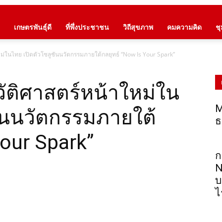
เกษตรพันธุ์ดี
ที่พึ่งประชาชน
วิถีสุขภาพ
คมความคิด
ช
ใหม่ในไทย เปิดตัวโซลูชันนวัตกรรมภายใต้กลยุทธ์ “Now Is Your Spark”
วัติศาสตร์หน้าใหม่ใน
M
ชันนวัตกรรมภายใต้
ธ
Your Spark”
ก
N
บ
ไ