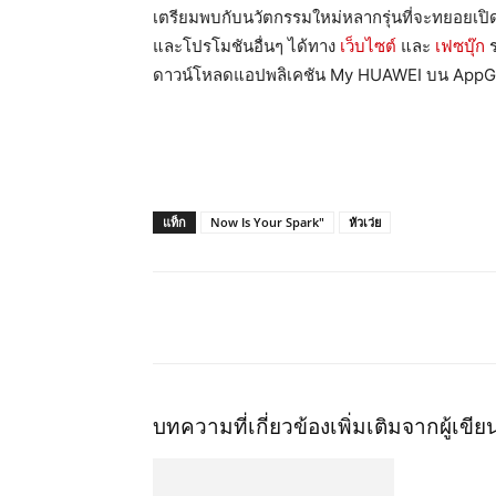
เตรียมพบกับนวัตกรรมใหม่หลากรุ่นที่จะทยอยเปิดต
และโปรโมชันอื่นๆ ได้ทาง
เว็บไซต์
และ
เฟซบุ๊ก
ร
ดาวน์โหลดแอปพลิเคชัน My HUAWEI บน AppGa
แท็ก
Now Is Your Spark"
หัวเว่ย
แชร์
บทความที่เกี่ยวข้อง
เพิ่มเติมจากผู้เขีย