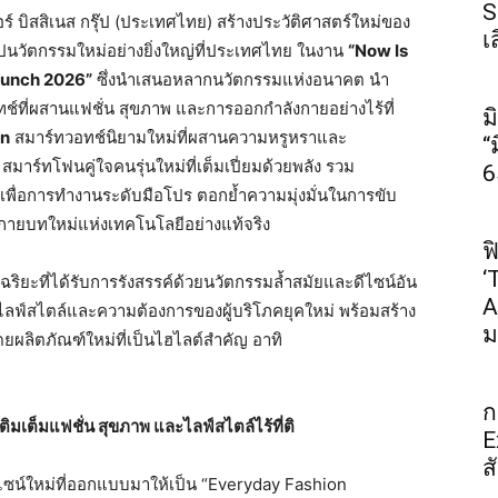
S
ร์ บิสสิเนส กรุ๊ป (ประเทศไทย) สร้างประวัติศาสตร์ใหม่ของ
เ
ปนวัตกรรมใหม่อย่างยิ่งใหญ่ที่ประเทศไทย ในงาน
“Now Is
aunch 2026”
ซึ่งนำเสนอหลากนวัตกรรมแห่งอนาคต นำ
ช์ที่ผสานแฟชั่น สุขภาพ และการออกกำลังกายอย่างไร้ที่
ม
on
สมาร์ทวอทช์นิยามใหม่ที่ผสานความหรูหราและ
“
สมาร์ทโฟนคู่ใจคนรุ่นใหม่ที่เต็มเปี่ยมด้วยพลัง รวม
6
งเพื่อการทำงานระดับมือโปร ตอกย้ำความมุ่งมั่นในการขับ
ประกายบทใหม่แห่งเทคโนโลยีอย่างแท้จริง
ฟ
‘
ริยะที่ได้รับการรังสรรค์ด้วยนวัตกรรมล้ำสมัยและดีไซน์อัน
A
ฟ์สไตล์และความต้องการของผู้บริโภคยุคใหม่ พร้อมสร้าง
ม
ยผลิตภัณฑ์ใหม่ที่เป็นไฮไลต์สำคัญ อาทิ
ก
ติมเต็มแฟชั่น สุขภาพ และไลฟ์สไตล์ไร้ที่ติ
E
ส
ไซน์ใหม่ที่ออกแบบมาให้เป็น “Everyday Fashion