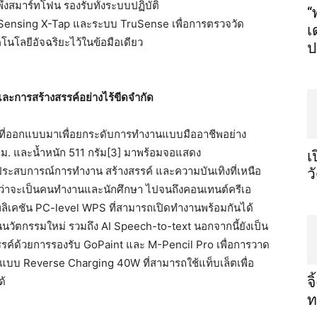
ึ่งสมาร์ทโฟน รองรับทั้งระบบปฏิบัติ
“
-Sensing X-Tap และระบบ TruSense เพื่อการตรวจวัด
เ
โลยีอัจฉริยะไว้ในข้อมือเดียว
ป
ละการสร้างสรรค์อย่างไร้ขีดจำกัด
ธงที่ออกแบบมาเพื่อยกระดับการทำงานแบบมืออาชีพอย่าง
5 มม. และน้ำหนัก 511 กรัม[3] มาพร้อมจอแสดง
เ
ะสบการณ์การทำงาน สร้างสรรค์ และความบันเทิงที่เหนือ
ว
 ไม่ว่าจะเป็นคนทำงานและนักศึกษา ไปจนถึงคอนเทนต์ครีเอ
ิเคชัน PC-level WPS ที่สามารถเปิดทำงานพร้อมกันได้
็นนวัตกรรมใหม่ รวมถึง AI Speech-to-text นอกจากนี้ยังเป็น
สรรค์ด้วยการรองรับ GoPaint และ M-Pencil Pro เพื่อการวาด
่แบบ Reverse Charging 40W ที่สามารถใช้แท็บเล็ตเพื่อ
จ
ด้
ท