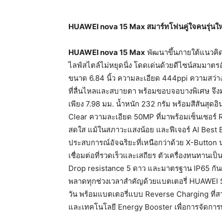
HUAWEI nova 15 Max
สมาร์ทโฟนคู่ใจคนรุ่นให
HUAWEI nova 15 Max
พัฒนาขึ้นภายใต้แนวคิด 
ไลฟ์สไตล์ไม่หยุดนิ่ง โดดเด่นด้วยดีไซน์สมมา
ขนาด 6.84 นิ้ว ความละเอียด 444ppi ความสว่าง
ที่ลื่นไหลและสบายตา พร้อมขอบจอบางพิเศษ จึงม
เพียง 7.98 มม. น้ำหนัก 232 กรัม พร้อมสีสันสุดอิ
Clear ความละเอียด 50MP ที่มาพร้อมเซ็นเซอร์
สดใส แม้ในสภาวะแสงน้อย และฟีเจอร์ AI Best Ex
ประสบการณ์อัจฉริยะที่เหนือกว่าด้วย X-Button นว
เชื่อมต่อที่รวดเร็วและเสถียร ตัวเครื่องทนทา
Drop resistance 5 ดาว และมาตรฐาน IP65 กันฝ
พลาดทุกช่วงเวลาสำคัญด้วยแบตเตอรี่ HUAWEI 
วัน พร้อมแบตเตอรี่แบบ Reverse Charging ที่สา
และเทคโนโลยี Energy Booster เพื่อการจัดการพ