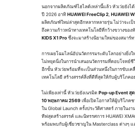
นอกจากผลิตภัณฑ์ไฮไลต์เหล่านี้แล้ว หัวเว่ยยังไ
ปี 2026 อาทิ
HUAWEI FreeClip 2
,
HUAWEI WA
ผลิตภัณฑ์ใหม่ล่าสุดอีกหลากหลายรุ่น ไม่ว่าจะเป
ถึงความก้าวหน้าทางเทคโนโลยีที่กว้างขวางของหัว
KIDS X1 Pro
ซึ่งจะมาสร้างนิยามใหม่ของสมาร์ทว
การเผยโฉมไลน์อัปนวัตกรรมระดับโลกอย่างยิ่งใหญ่ใน
ไม่หยุดนิ่งในการนำเสนอนวัตกรรมที่ตอบโจทย์ชี
อีกขั้น หัวเว่ยพร้อมที่จะเป็นส่วนหนึ่งในการข
เทคโนโลยี สร้างสรรค์สิ่งที่ดีที่สุดให้กับผู้บริโภคอย
ไม่เพียงเท่านี้ หัวเว่ยยังเนรมิต
Pop-up Event
สุ
10
พฤษภาคม
2569
เพื่อเปิดโอกาสให้ผู้บริโภค
ใน Global Launch ครั้งประวัติศาสตร์ ภายในงา
ทีฟสุดสร้างสรรค์ และนิทรรศการ HUAWEI XMA
พร้อมพบกับผู้เชี่ยวชาญใน Masterclass ต่างๆ และ