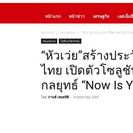
หน้าแรก
หน้าข่าว
เศรษฐกิจ
เอสเอ็มอี
หน้าแรก
Headline
“หัวเว่ย”สร้างประวัติศาสตร์หน้า
Headline
ไอที-นวัตกรรม
“หัวเว่ย”สร้างประ
ไทย เปิดตัวโซลู
กลยุทธ์ “Now Is 
โดย
กานต์ เหมสมิติ
-
8 พฤษภาคม 2569