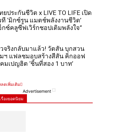
ทยประกันชีวิต x LIVE TO LIFE เปิด
วที ‘มิกซ์รูน แมตช์พลังงานชีวิต’
อ็กซ์คลูซีฟเวิร์กชอปเติมพลังใจ”
ัวจริงกลับมาแล้ว! วัตสัน บุกสวน
ุมฯ แฟลชมอบสร้างสีสัน คิกออฟ
คมเปญฮิต ‘ชิ้นที่สอง 1 บาท’
ลดเพิ่มเติม
Advertisement
เรื่องยอดนิยม