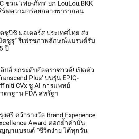
C ชวน ‘เฟย-ภัทร’ ยก LouLou.BKK
สิร์ฟความอร่อยกลางพารากอน
ิตซูบิชิ มอเตอร์ส ประเทศไทย ส่ง
มิตซูรุ” รีเฟรชภาพลักษณ์แบรนด์รับ
5 ปี
ิลิปส์ ยกระดับอัลตราซาวด์! เปิดตัว
Transcend Plus’ บนรุ่น EPIQ-
ffiniti CVx ชู AI การแพทย์
าตรฐาน FDA สหรัฐฯ
รุงศรี คว้ารางวัล Brand Experience
xcellence Award ตอกย้ำคำมั่น
ัญญาแบรนด์ “ชีวิตง่าย ได้ทุกวัน