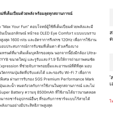
ม่ที่เต็มเปี่ยมด้วยพลัง พร้อมลุยทุกสถานการณ์
“Max Your Fun” ตอบโจทย์ผู้ใช้ที่เต็มเปี่ยมด้วยพลังและมี
ส
ตรอันเป็นเอกลักษณ์ หน้าจอ OLED Eye Comfort แบบแบนราบ
ต
สูงสุด 1600 nits และอัตราการรีเฟรช 120Hz เพื่อการใช้งาน
อบประสบการณ์การรับชมที่เต็มตา ตัวเครื่องบาง
นเทรนด์ที่มาเติมเต็มบุคลิกของคุณ นอกจากนี้ยังมีกล้อง Ultra-
 RYYB ขนาดใหญ่ และรูรับแสง F1.9 จึงให้การถ่ายภาพคมชัด
pression ที่ช่วยจับภาพรอยยิ้มและอารมณ์ที่ดีที่สุด มอบ
ัตกรรมปุ่มลัดที่ปรับแต่งได้ และรองรับ Wi-Fi 7 เพื่อการ
‘
นเป็นพิเศษ ผ่านการรับรอง SGS Premium Performance Mark
เ
ุ่นและน้ำ หมดกังวลกับการใช้งานในทุกสถานการณ์ และไม่
Super Battery ความจุ 8500mAh ที่ใช้งานได้ยาวนานตลอด
มารถชาร์จอุปกรณ์อื่นๆ ที่รองรับการชาร์จแบบไร้สายได้
โห
ลังงานอย่างมีประสิทธิภาพสูงสุด