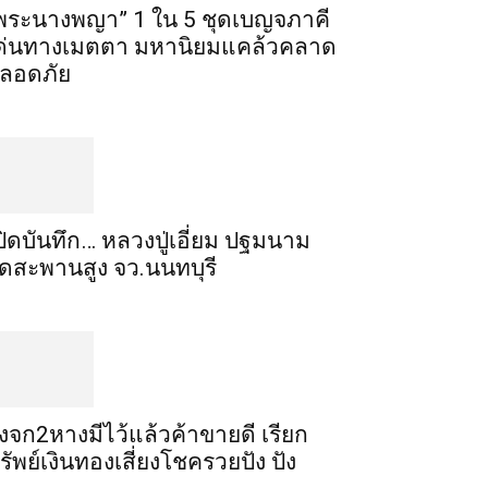
พระ​นาง​พญา” 1 ใน 5​ ชุดเบญจ​ภาคี​
ด่นทางเมตตา​ มหา​นิยม​แคล้วคลาด​
ลอดภัย​
ปิดบันทึก… หลวงปู่เอี่ยม ​ปฐม​นาม​
ัดสะพานสูง​ จว.นนทบุรี
ิ้งจก​2​หาง​มีไว้แล้ว​ค้าขาย​ดี​ เรียก​
รัพย์เงินทอง​เสี่ยงโชค​รวยปัง​ ปัง​