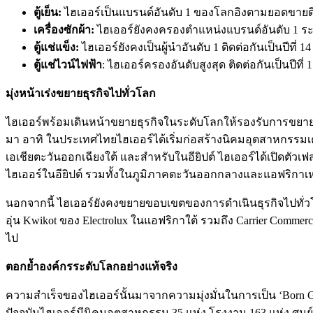
ตู้เย็น:
ไฮเออร์เป็นแบรนด์อันดับ 1 ของโลกอิงตามยอดขายติดต
เครื่องซักผ้า:
ไฮเออร์ยังคงครองตำแหน่งแบรนด์อันดับ 1 ระดั
ตู้แช่แข็ง:
ไฮเออร์ยังคงเป็นผู้นำอันดับ 1 ติดต่อกันเป็นปีที่ 14
ตู้แช่ไวน์ไฟฟ้า
: ไฮเออร์ครองอันดับสูงสุด ติดต่อกันเป็นปีที่ 
มุ่งหน้าเร่งขยายธุรกิจไปทั่วโลก
ไฮเออร์พร้อมเดินหน้าขยายธุรกิจในระดับโลกให้รองรับการขยายต
มา อาทิ ในประเทศไทยไฮเออร์ได้เริ่มก่อสร้างนิคมอุตสาหกรรมเ
เอเชียตะวันออกเฉียงใต้ และสำหรับในอียิปต์ ไฮเออร์ได้เปิดตั
ไฮเออร์ในอียิปต์ รวมทั้งในภูมิภาคตะวันออกกลางและแอฟริกา
นอกจากนี้ ไฮเออร์ยังคงขยายขอบเขตของการดำเนินธุรกิจไปทั่วโลกอ
อุ่น Kwikot ของ Electrolux ในแอฟริกาใต้ รวมถึง Carrier Comme
ไป
ตอกย้ำองค์กรระดับโลกอย่างแท้จริง
ความสำเร็จของไฮเออร์นั้นมาจากความมุ่งมั่นในการเป็น ‘Born Gl
ปัจจุบันไฮเออร์มีนิคมอุตสาหกรรม 35 แห่ง โรงงาน 163 แห่ง ศู