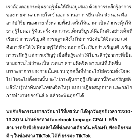
เราต้องคอยกระตุ้นธาตุรู้นั้นให้ตื่นอยู่เสมอ ด้วยการระลึกรู้อาการ
ของกายผ่านลมหายใจเข้าออก ผ่านอาการยืน เดิน นั่ง นอน คือ
อากัปกิริยาของกาย ทั้งหลายทั้งปวงนั้นให้เอามาเป็นตัวกระตุ้นให้
ธาตุรู้ไปตอดรู้ทีละครั้ง จนกว่าจะเต็มบริบูรณ์คือตื่นตัวอย่างเต็มที่
เรียกว่าการเจริญสติ กรรมฐานจึงไม่ใช่การบังคับให้จิตสงบ แต่
คือการฝึกให้ใจ ฝึกธาตุรู้ให้ทำงานมากขึ้น เรียกว่าเจริญสติ เจริญ
การระลึกรู้ แต่การเจริญรู้ เมื่อตื่นรู้จะทำให้ไประลึกรู้อาการที่เป็น
นามธรรมไม่ว่าจะเป็น เวทนา ความคิดจิต อารมณ์ที่เกิดขึ้น
เพราะอาการของกายนั้นหยาบ ทุกครั้งที่ทำอะไรใส่ความตั้งใจลง
ไป ใจจะไปตั้งตรงนั้น จะไปกระตุ้นธาตุรู้ เพียงเท่านี้ก็จะเจริญสติ
แล้วไปรู้เท่าทันกลไกของจิตในรูปแบบ ปฏิจจสมุปบาท และกลไก
การทำงานของขันธ์ 5 แล้วจะพ้นทุกข์ได้
พบกับกิจกรรมเรายกวัดมาไว้ที่เซเว่นฯ ได้ทุกวันศุกร์ เวลา 12:00-
13:30 น. ผ่านช่องทาง facebook fanpage CPALL หรือ
สามารถรับฟังย้อนหลังได้ที่ช่องทางเดียวกัน พร้อมรับฟังคติธรรม
ดี ๆ ในช่องทาง TikTok ได้ที่ ธรรมะ TikTok