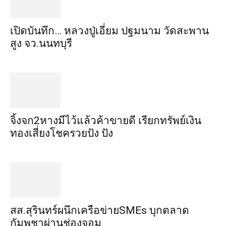
เปิดบันทึก… หลวงปู่เอี่ยม ​ปฐม​นาม​ วัดสะพาน
สูง​ จว.นนทบุรี
จิ้งจก​2​หาง​มีไว้แล้ว​ค้าขาย​ดี​ เรียก​ทรัพย์เงิน
ทอง​เสี่ยงโชค​รวยปัง​ ปัง​
สส.สุรินทร์ผนึกเครือข่ายSMEs บุกตลาด
กัมพูชาผ่านช่องจอม