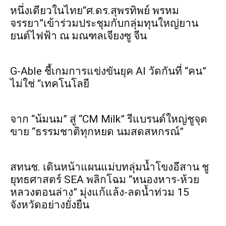
หนึ่งเดียวในไทย“ศ.ดร.สุพรทิพย์ พรหม
จรรยา”เข้าร่วมประชุมกับกลุ่มทุนใหญ่ยาน
ยนต์ไฟฟ้า ณ มณฑลเจียงซู จีน
G-Able ชี้เกมการแข่งขันยุค AI วัดกันที่ “คน”
ไม่ใช่ “เทคโนโลยี
จาก “น้มนม” สู่ “CM Milk” รีแบรนด์ใหญ่ชูจุด
ขาย “ธรรมชาติทุกหยด นมสดสหกรณ์”
สทนช. เดินหน้าแผนแม่บทลุ่มน้ำโขงอีสาน ชู
ยุทธศาสตร์ SEA พลิกโฉม “หนองหาร-ห้วย
หลวงตอนล่าง” มุ่งแก้แล้ง-ลดน้ำท่วม 15
จังหวัดอย่างยั่งยืน