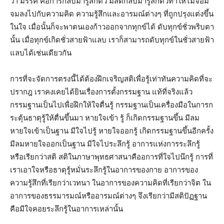
ว่า มรรค คือการกลับมารู้สึกตัว มีสติกลับมารู้สึกตัวทำให้ไม่จ่อม
จมลงไปกับความคิด ความรู้สึกและอารมณ์ต่างๆ ที่ถูกปรุงแต่งขึ้น
ในใจ เมื่อนั้นก็จะพาตนเองก้าวออกจากทุกข์ได้ ดับทุกข์ชั่วพริบตา
นั้น เมื่อทุกข์เกิดชั่วสายฟ้าแลบ เราก็สามารถดับทุกข์ในชั่วสายฟ้า
แลบได้เช่นเดียวกัน
การที่จะจัดการตรงนี้ได้ต้องฝึกเจริญสติเพื่อรู้เท่าทันความคิดที่จะ
ปรากฎ เราคงเคยได้ยินเรื่องการตั้งกรรมฐาน แท้ที่จริงแล้ว
กรรมฐานเป็นไปเพื่อฝึกให้ใจตื่นรู้ กรรมฐานเป็นเครื่องมือในการก
ระตุ้นธาตุรู้ให้ตื่นขึ้นมา หายใจเข้า รู้ ก็เกิดกรรมฐานขึ้น มีลม
หายใจเข้าเป็นฐาน มีใจไปรู้ หายใจออกรู้ เกิดกรรมฐานขึ้นอีกครั้ง
มีลมหายใจออกเป็นฐาน มีใจไประลึกรู้ อาการแห่งการระลึกรู้
หรือเรียกว่าสติ สติในภาษาพุทธศาสนาคืออการที่ใจไปนึกรู้ การที่
เราเอาใจหรือธาตุรู้หมั่นระลึกรู้ในอาการของกาย อาการของ
ความรู้สึกที่เรียกว่าเวทนา ในอาการของความคิดที่เรียกว่าจิต ใน
อาการของธรรมารมณ์หรืออารมณ์ต่างๆ จึงเรียกว่ามีสติปัฏฐาน
คือมีใจคอยระลึกรู้ในอาการเหล่านั้น