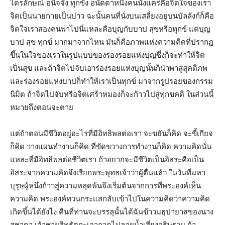
ไตรลักษณ์ อนิจจัง ทุกขัง อนัตตาหนึ่งคนนั่งแคร่คือจิตใจของเรา
จิตเป็นนายกายเป็นบ่าว ฉะนั้นคนที่นั่งบนเสลี่ยงอยู่บนบัลลังก์ก็คือ
จิตใจเราสองคนพาไปนี่แหละคือบุญกับบาป สุขหรือทุกข์ แต่บุญ
บาป สุข ทุกข์ มากมาจากไหน มันก็คือภาพแห่งความคิดที่ปรากฏ
ขึ้นในใจของเราในรูปแบบของร่องรอยแห่งบุญซึ่งก็จะทำให้จิต
เป็นสุข และถ้าจิตไปจับเอาร่องรอยแห่งบุญนั้นก็นำพาสู่สุคติภพ
และร่องรอยแห่งบาปก็ทำให้เราเป็นทุกข์ มาจากรูปรอยของกรรม
นิมิต ถ้าจิตไปจับหรือจิตเศร้าหมองก็จะก้าวไปสู่ทุกขคติ ในส่วนนี้
หมายถึงตอนจะตาย
แต่ถ้าตอนมีชีวิตอยู่อะไรที่มีอิทธิพลต่อเรา จะขยันก็คิด จะขี้เกียจ
ก็คิด วางแผนทำงานก็คิด ที่ขัดขวางการทำงานก็คิด ความคิดนั่น
แหละที่มีอิทธิพลต่อชีวิตเรา ถ้าอยากจะมีชีวิตเป็นอิสระคือเป็น
อิสระจากความคิดจึงเรียกพระพุทธเจ้าว่าผู้ตื่นแล้ว ในวันที่มหา
บุรุษผู้หนึ่งก้าวสู่ความหลุดพ้นจึงเริ่มต้นจากการที่พระองค์เห็น
ความคิด พระองค์ทวนกระแสกลับเข้าไปในความคิดว่าความคิด
เกิดขึ้นได้ยังไง คืนที่ท่านจะบรรลุนั้นได้ฉันข้าวมธุปายาสของนาง
สุชาดา เจ้าชายสิทธัตถะเอาถาดไปลอยน้ำเสี่ยงอธิษฐาน ถ้า