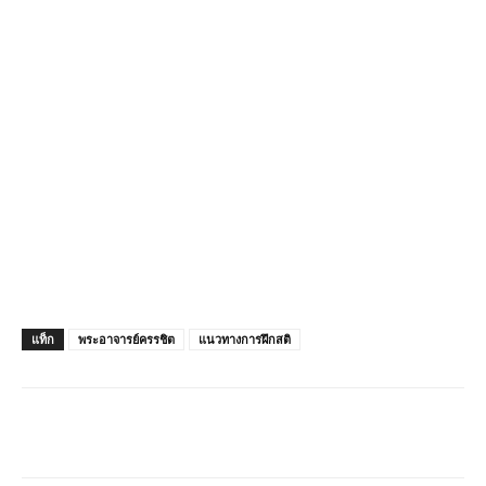
แท็ก
พระอาจารย์ครรชิต
แนวทางการฝึกสติ