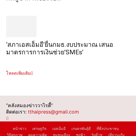
‘สภาเอสเอ็มอี’ยื่นกมธ.งบประมาณ เสนอ
มาตรการการเงินช่วย’SMEs’
โหลดเพิ่มเติม
“คลังสมองข่าววาไรตี้”
ติดต่อเรา:
tthaipress@gmail.com
หน้าข่าว
เศรษฐกิจ
เอสเอ็มอี
เกษตรพันธุ์ดี
ที่พึ่งประชาชน
วิถีสุขภาพ
คมความคิด
ชุมชนเมือง
ช่อฟ้า
วัยต๊าช
เที่ยวระเริง