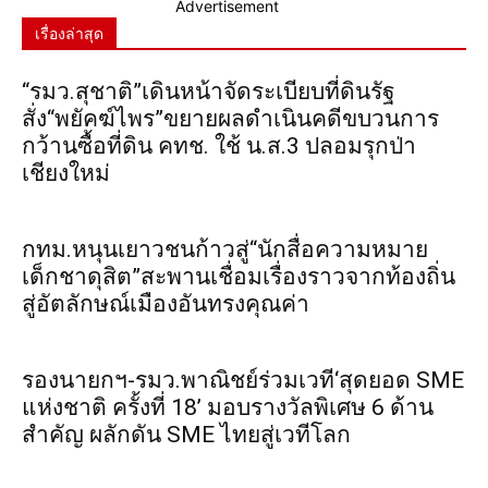
Advertisement
เรื่องล่าสุด
“รมว.สุชาติ”เดินหน้าจัดระเบียบที่ดินรัฐ
สั่ง“พยัคฆ์ไพร”ขยายผลดำเนินคดีขบวนการ
กว้านซื้อที่ดิน คทช. ใช้ น.ส.3 ปลอมรุกป่า
เชียงใหม่
กทม.หนุนเยาวชนก้าวสู่“นักสื่อความหมาย
เด็กชาดุสิต”สะพานเชื่อมเรื่องราวจากท้องถิ่น
สู่อัตลักษณ์เมืองอันทรงคุณค่า
รองนายกฯ-รมว.พาณิชย์ร่วมเวที‘สุดยอด SME
แห่งชาติ ครั้งที่ 18’ มอบรางวัลพิเศษ 6 ด้าน
สำคัญ ผลักดัน SME ไทยสู่เวทีโลก