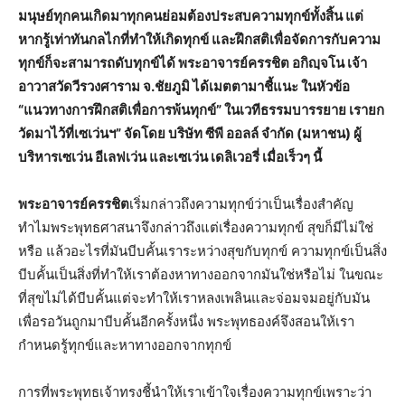
มนุษย์ทุกคนเกิดมาทุกคนย่อมต้องประสบความทุกข์ทั้งสิ้น แต่
หากรู้เท่าทันกลไกที่ทำให้เกิดทุกข์ และฝึกสติเพื่อจัดการกับความ
ทุกข์ก็จะสามารถดับทุกข์ได้ พระอาจารย์ครรชิต อกิญฺจโน เจ้า
อาวาสวัดวีรวงศาราม จ.ชัยภูมิ ได้เมตตามาชี้แนะ ในหัวข้อ
“แนวทางการฝึกสติเพื่อการพ้นทุกข์” ในเวทีธรรมบารรยาย เรายก
วัดมาไว้ที่เซเว่นฯ” จัดโดย บริษัท ซีพี ออลล์ จำกัด (มหาชน) ผู้
บริหารเซเว่น อีเลฟเว่น และเซเว่น เดลิเวอรี่ เมื่อเร็วๆ นี้
พระอาจารย์ครรชิต
เริ่มกล่าวถึงความทุกข์ว่าเป็นเรื่องสำคัญ
ทำไมพระพุทธศาสนาจึงกล่าวถึงแต่เรื่องความทุกข์ สุขก็มีไม่ใช่
หรือ แล้วอะไรที่มันบีบคั้นเราระหว่างสุขกับทุกข์ ความทุกข์เป็นสิ่ง
บีบคั้นเป็นสิ่งที่ทำให้เราต้องหาทางออกจากมันใช่หรือไม่ ในขณะ
ที่สุขไม่ได้บีบคั้นแต่จะทำให้เราหลงเพลินและจ่อมจมอยู่กับมัน
เพื่อรอวันถูกมาบีบคั้นอีกครั้งหนึ่ง พระพุทธองค์จึงสอนให้เรา
กำหนดรู้ทุกข์และหาทางออกจากทุกข์
การที่พระพุทธเจ้าทรงชี้นำให้เราเข้าใจเรื่องความทุกข์เพราะว่า