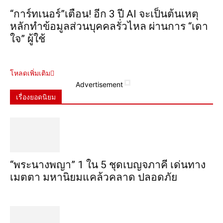
“การ์ทเนอร์”เตือน! อีก 3 ปี AI จะเป็นต้นเหตุ
หลักทำข้อมูลส่วนบุคคลรั่วไหล ผ่านการ “เดา
ใจ” ผู้ใช้
โหลดเพิ่มเติม
Advertisement
เรื่องยอดนิยม
“พระ​นาง​พญา” 1 ใน 5​ ชุดเบญจ​ภาคี​ เด่นทาง
เมตตา​ มหา​นิยม​แคล้วคลาด​ ปลอดภัย​