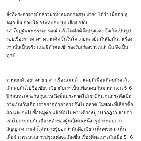
สิ่งที่พระอาจารย์กล่าวมาทั้งหมดอาจสรุปง่ายๆ ได้ว่า เมื่อตา หู
จมูก ลิ้น กาย ใจ กระทบกับ รูป เสียง กลิ่น
รส
โผฏฐัพพะ
ธรรมารมณ์ แล้วไม่มีสติจึงปรุงแต่ง จึงเกิดเป็นรูป
รอยเรื่องราวต่างๆ ความคิดขึ้นในใจ เลยหลงยึดมั่นถือมั่นว่าเรื่อง
ราวนั้นเป็นจริง และมีตัวตนเข้ารองรับเรื่องราวเหล่านั้น จึงเป็น
ทุกข์
ท่านยกตัวอย่างง่ายๆ จากเรื่องสมมติ ว่าเคยมีเพื่อนที่คบกันแล้ว
เลิกคบกันไปชื่อเขียว เขียวกับเราเป็นเพื่อนคบกันมานานจน 5-6
ปีก่อนทะเลาะกันรุนแรง ถึงขั้นประกาศไม่เผาผีกัน จนกระทั่งเมื่อ
วานเป็นวันเกิด เราอยากทำอาหาร จึงไปตลาด ในขณะที่เลือกซื้อ
ผัก และจะไปซื้อหมูต่อ แล้วหันไปทางเขียงหมู ปรากฎว่า สายตา
เราไปกระทบกับเบื้องหลังของผู้หญิงคนหนึ่ง (รูปกระทบตา)
สัญญา ความจำได้หมายรู้บอกว่านั่นคือเขียว เห็นทรงผม เห็น
เสื้อผ้า กระบวนการปรุงแต่งจะเกิดขึ้น เรื่องที่ทะเลาะกันเมื่อ 5- 6