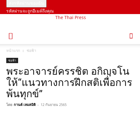
รหัสผ่านจะถูกอีเมล์ถึงคุณ
The Thai Press
หน้าแรก
ช่อฟ้า
ช่อฟ้า
พระอาจารย์ครรชิต อกิญฺจโน
ให้“แนวทางการฝึกสติเพื่อการ
พ้นทุกข์”
โดย
กานต์ เหมสมิติ
-
12 กันยายน 2565