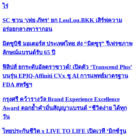
ไร่
SC ชวน ‘เฟย-ภัทร’ ยก LouLou.BKK เสิร์ฟความ
อร่อยกลางพารากอน
มิตซูบิชิ มอเตอร์ส ประเทศไทย ส่ง “มิตซูรุ” รีเฟรชภาพ
ลักษณ์แบรนด์รับ 65 ปี
ฟิลิปส์ ยกระดับอัลตราซาวด์! เปิดตัว ‘Transcend Plus’
บนรุ่น EPIQ-Affiniti CVx ชู AI การแพทย์มาตรฐาน
FDA สหรัฐฯ
กรุงศรี คว้ารางวัล Brand Experience Excellence
Award ตอกย้ำคำมั่นสัญญาแบรนด์ “ชีวิตง่าย ได้ทุก
วัน
ไทยประกันชีวิต x LIVE TO LIFE เปิดเวที ‘มิกซ์รูน