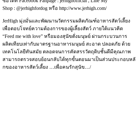
ซื้อได้ที่
Facebook Fanpage
:
jerhighofficial , Line My
Shop
:
@jerhighfordog
หรือ
http
://
www
.
jerhigh
.
com
/
JerHigh
มุ่งมั่นและพัฒนานวัตกรรมผลิตภั
ณฑ์อาหารสัตว์เลี้ยง
เพื่อตอบโจทย์ความต้องการของผู้
เลี้ยงสัตว์ ภายใต้แนวคิด
“
Feed me with love
” หรือมองสุนัขดั่งมนุษย์ ผ่านกระบวนการ
ผลิตเทียบเท่ากั
บมาตรฐานอาหารมนุษย์ สะอาด ปลอดภัย ด้วย
เทคโนโลยีทันสมัย ตลอดจนการคัดสรรวัตถุดิบชั้นดี
มีคุณภาพ
สามารถตรวจสอบย้อนกลับได้ทุกขั้
นตอนมาเป็นส่วนประกอบหลั
กของอาหารสัตว์เลี้ยง …เพื่อคนรักสุนัข…/