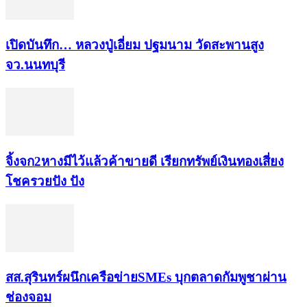
เปิดบันทึก… หลวงปู่เอี่ยม ​ปฐม​นาม​ วัดสะพานสูง​
จว.นนทบุรี
จิ้งจก​2​หาง​มีไว้แล้ว​ค้าขาย​ดี​ เรียก​ทรัพย์เงินทอง​เสี่ยง
โชค​รวยปัง​ ปัง​
สส.สุรินทร์ผนึกเครือข่ายSMEs บุกตลาดกัมพูชาผ่าน
ช่องจอม