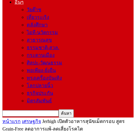
อื่นๆ
วัยต๊าช
เที่ยวระเริง
คลังศึกษา
ไอที-นวัตกรรม
สาธารณสุข
ธรรมชาติ-สวล.
กระดานเมือง
ศิลปะ-วัฒนธรรม
พอเพียง-ยั่งยืน
ทรงเครื่องบันเทิง
โลกปลายนิ้ว
ธุรกิจประกัน
มิตรสัมพันธ์
หน้าแรก
เศรษฐกิจ
Jerhigh เปิดตัวอาหารสุนัขเม็ดกรอบ สูตร
Grain-Free ลดอาการแพ้-ลดเสี่ยงโรคไต