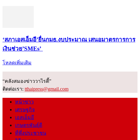
‘สภาเอสเอ็มอี’ยื่นกมธ.งบประมาณ เสนอมาตรการการ
เงินช่วย’SMEs’
โหลดเพิ่มเติม
“คลังสมองข่าววาไรตี้”
ติดต่อเรา:
tthaipress@gmail.com
หน้าข่าว
เศรษฐกิจ
เอสเอ็มอี
เกษตรพันธุ์ดี
ที่พึ่งประชาชน