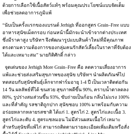
ด้วยการเลือกใช้เนื้อสัตว์แท้ๆ พร้อมคุณประโยชน์แบบจัดเต็ม
เพื่อช่วยลดอาการภูมิแพ้
“นับเป็นครั้งแรกของแบรนด์
Jerhigh
ที่ออกสูตร
Grain
–
Free
แบบ
อาหารสุนัขเม็ดกรอบ ก่อนหน้านี้มักจะนำเข้าจากต่
างประเทศ
ซึ่งมีราคาสูง บริษัทฯ จึงพัฒนารูปแบบสินค้าใหม่ที่มี
คุณภาพ
ตรงตามความต้องการของกลุ่มคนรั
กสัตว์เลี้ยงในราคาที่จับต้
อง
ได้และเหมาะสม” นายกิติศักดิ์ กล่าว
จุดเด่นของ
Jerhigh More Grain
–
Free
คือ ลดความเสี่ยงอาการ
แพ้และช่วยส่
งเสริมสุขภาพของสุนัข บริษัทฯ นำผลิตภัณฑ์ไป
ทดสอบกับสุนัขพั
นธุ์เล็กจากฟาร์มอายุ 1-4 ปี เป็นเวลาติดต่อกัน
14 วัน ผลลัพธ์ที่ได้ ขนสวย สุขภาพดีขึ้น 90%
,
คราบน้ำตาลดลง
80%
,
รูปร่างสมส่วนขึ้น 93%
,
ขับถ่ายเป็นก้อน กลิ่นไม่แรง 100%
และที่สำคัญ รสชาติถูกปาก สุนัขชอบ 100% มาพร้อมกับความ
อร่
อยหลากหลายรสชาติ ได้แก่ 1. สูตรไก่ 2. สูตรไก่และเนื้อ 3.
สูตรไก่และตับ 4. สูตรแซลมอน ไม่มีส่วนผสมเนื้อไก่ เหมาะ
สำหรับสุนัขที่แพ้ไก่ สามารถติดตามรายละเอียดเพิ่มเติ
มหรือสั่ง