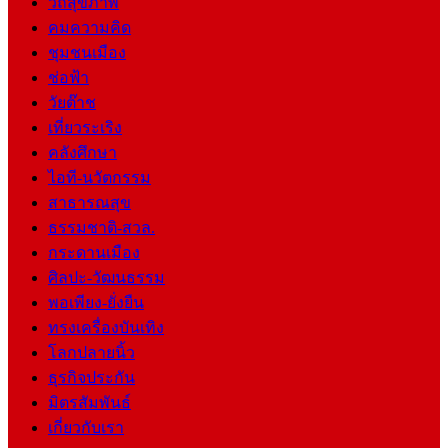
วิถีสุขภาพ
คมความคิด
ชุมชนเมือง
ช่อฟ้า
วัยต๊าช
เที่ยวระเริง
คลังศึกษา
ไอที-นวัตกรรม
สาธารณสุข
ธรรมชาติ-สวล.
กระดานเมือง
ศิลปะ-วัฒนธรรม
พอเพียง-ยั่งยืน
ทรงเครื่องบันเทิง
โลกปลายนิ้ว
ธุรกิจประกัน
มิตรสัมพันธ์
เกี่ยวกับเรา