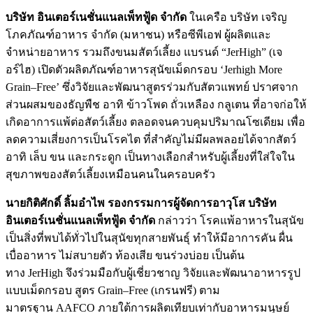
บริษัท อินเตอร์เนชั่นแนลเพ็ทฟู้ด จำกัด
ในเครือ บริษัท เจริญ
โภคภัณฑ์อาหาร จำกัด (มหาชน) หรือซีพีเอฟ ผู้ผลิตและ
จำหน่ายอาหาร รวมถึงขนมสัตว์เลี้ยง แบรนด์ “
JerHigh
” (เจ
อร์ไฮ) เปิดตัวผลิตภัณฑ์อาหารสุนัขเม็
ดกรอบ
‘Jerhigh More
Grain
–
Free’
ซึ่งวิจัยและพัฒนาสูตรร่วมกับสั
ตวแพทย์ ปราศจาก
ส่วนผสมของธัญพืช อาทิ ข้าวโพด ถั่วเหลือง กลูเตน ที่อาจก่อให้
เกิดอาการแพ้ต่อสั
ตว์เลี้ยง ตลอดจนควบคุมปริมาณโซเดียม เพื่อ
ลดความเสี่ยงการเป็นโรคไต ที่สำคัญไม่มีผลพลอยได้จากสัตว์
อาทิ เล็บ ขน และกระดูก เป็นทางเลือกสำหรับผู้เลี้ยงที่
ใส่ใจใน
สุขภาพของสัตว์เลี้
ยงเหมือนคนในครอบครัว
นายกิติศักดิ์ ลิ้มอำไพ รองกรรมการผู้จัดการอาวุโส บริษัท
อินเตอร์เนชั่นแนลเพ็ทฟู้ด จำกัด
กล่าวว่า โรคแพ้อาหารในสุนัข
เป็นสิ่งที่พบได้ทั่วไปในสุนั
ขทุกสายพันธุ์ ทำให้มีอาการคัน ผื่น
เบื่ออาหาร ไม่สบายตัว ท้องเสีย ขนร่วงบ่อย เป็นต้น
ทาง
JerHigh
จึงร่วมมือกับผู้เชี่ยวชาญ วิจัยและพัฒนาอาหารรูป
แบบเม็
ดกรอบ สูตร
Grain
–
Free
(เกรนฟรี) ตาม
มาตรฐาน
AAFCO
ภายใต้การผลิตเทียบเท่ากั
บอาหารมนุษย์