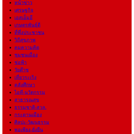
หน้าข่าว
เศรษฐกิจ
เอสเอ็มอี
เกษตรพันธุ์ดี
ที่พึ่งประชาชน
วิถีสุขภาพ
คมความคิด
ชุมชนเมือง
ช่อฟ้า
วัยต๊าช
เที่ยวระเริง
คลังศึกษา
ไอที-นวัตกรรม
สาธารณสุข
ธรรมชาติ-สวล.
กระดานเมือง
ศิลปะ-วัฒนธรรม
พอเพียง-ยั่งยืน