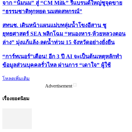
จาก “น้มนม” สู่ “CM Milk” รีแบรนด์ใหญ่ชูจุดขาย
“ธรรมชาติทุกหยด นมสดสหกรณ์”
สทนช. เดินหน้าแผนแม่บทลุ่มน้ำโขงอีสาน ชู
ยุทธศาสตร์ SEA พลิกโฉม “หนองหาร-ห้วยหลวงตอน
ล่าง” มุ่งแก้แล้ง-ลดน้ำท่วม 15 จังหวัดอย่างยั่งยืน
“การ์ทเนอร์”เตือน! อีก 3 ปี AI จะเป็นต้นเหตุหลักทำ
ข้อมูลส่วนบุคคลรั่วไหล ผ่านการ “เดาใจ” ผู้ใช้
โหลดเพิ่มเติม
Advertisement
เรื่องยอดนิยม