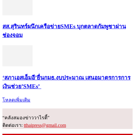
สส.สุรินทร์ผนึกเครือข่ายSMEs บุกตลาดกัมพูชาผ่าน
ช่องจอม
‘สภาเอสเอ็มอี’ยื่นกมธ.งบประมาณ เสนอมาตรการการ
เงินช่วย’SMEs’
โหลดเพิ่มเติม
“คลังสมองข่าววาไรตี้”
ติดต่อเรา:
tthaipress@gmail.com