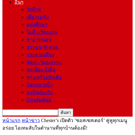
อื่นๆ
วัยต๊าช
เที่ยวระเริง
คลังศึกษา
ไอที-นวัตกรรม
สาธารณสุข
ธรรมชาติ-สวล.
กระดานเมือง
ศิลปะ-วัฒนธรรม
พอเพียง-ยั่งยืน
ทรงเครื่องบันเทิง
โลกปลายนิ้ว
ธุรกิจประกัน
มิตรสัมพันธ์
หน้าแรก
หน้าข่าว
Chester’s เปิดตัว ‘ซอสเชสเตอร์’ คู่หูทุกเมนู
อร่อย ไอเทมลับในตำนานที่ทุกบ้านต้องมี!