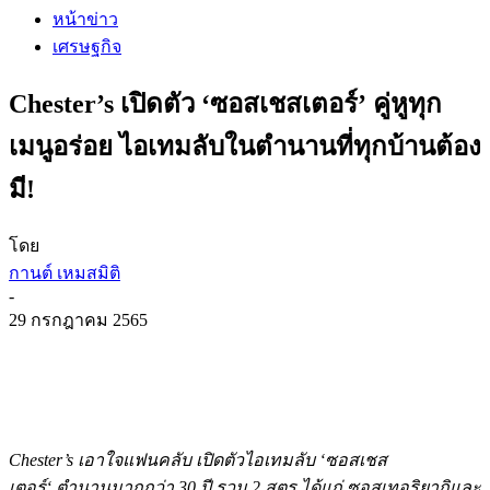
หน้าข่าว
เศรษฐกิจ
Chester’s เปิดตัว ‘ซอสเชสเตอร์’ คู่หูทุก
เมนูอร่อย ไอเทมลับในตำนานที่ทุกบ้านต้อง
มี!
โดย
กานต์ เหมสมิติ
-
29 กรกฎาคม 2565
Chester
’
s
เอาใจแฟนคลับ เปิดตัวไอเทมลับ
‘
ซอสเชส
เตอร์
‘
ตำนานมากกว่า
30
ปี รวม
2
สูตร ได้แก่ ซอสเทอริยากิและ