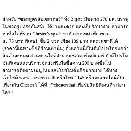
สำหรับ “ซอสสูตรลับเชสเตอร์” ทั้ง
2
สูตร มีขนาด
270
มล. บรรจุ
ในขวดรูปทรงทันสมัย ใช้งานสะดวก และเก็บรักษาง่าย สามารถ
หาซื้อได้ที่ร้าน
Chester
’
s
ทุกสาขาทั่วประเทศ เพียงขวด
ละ
75
บาท พิเศษ!! ซื้อ
2
ขวด เพียง
139
บาท คละรสชาติได้
(ราคานี้เฉพาะซื้อที่ร้านเท่านั้
น) ตั้งแต่วันนี้เป็นต้นไป หรือจนกว่า
สินค้าจะหมด ส่วนท่านใดที่สั่งผ่านเชสเตอร์
เดลิเวอรี่ ยังมีโปรโม
ชั่นพิเศษและบริการจั
ดส่งฟรีเมื่อซื้อครบ
200
บาทขึ้นไป
สามารถติดตามเมนูใหม่และโปรโมชั่
นอีกมากมาย ได้ทาง
เว็บไซต์
www
.
chesters
.
co
.
th
หรือโทร.
1145
หรือจะแอดไลน์เป็น
เพื่อนกับ
Chester
’
s
ได้ที่
@chestersthai
เพื่อรับสิทธิพิเศษดีๆ ก่อน
ใคร./