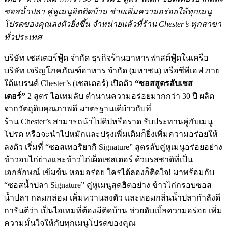
ซอสน้ำปลา คู่หูเมนูฮิตติดบ้าน ช่วยเพิ่มความอร่อยให้ทุกเมนู
โปรดของคุณลงตัวยิ่งขึ้น จำหน่ายแล้วที่ร้าน
Chester
’
s
ทุกสาขา
ทั่วประเทศ
บริษัท เชสเตอร์ฟู้ด จำกัด ธุรกิจร้านอาหารฟาสต์ฟู้ดในเครื
อ
บริษัท เจริญโภคภัณฑ์อาหาร จำกัด (มหาชน) หรือซีพีเอฟ ภาย
ใต้แบรนด์
Chester
’
s
(เชสเตอร์) เปิดตัว
“ซอสสูตรลับเชส
เตอร์”
2
สูตร ไอเทมลับ ตำนานความอร่อยมากกว่า
30
ปี ผลิต
จากวัตถุดิบคุณภาพดี มาตรฐานเดียำวกับที่
ร้าน
Chester
’
s
สามารถนำไปดิปหรือราด รับประทานคู่กับเมนู
โปรด หรือจะนำไปหมักและปรุงเพิ่มเติ
มก็ยิ่งเพิ่มความอร่อยให้
ลงตัว เริ่มที่ “ซอสเทอริยากิ
Signature
” สูตรลับคู่หูเมนูอร่อยอย่าง
ข้
าวอบไก่ย่างและข้าวไก่เผ็
ดเชสเตอร์ ด้วยรสชาติที่เป็น
เอกลักษณ์ เข้มข้น หอมอร่อย ใครได้ลองก็ติดใจ! มาพร้อมกับ
“ซอสน้ำปลา
Signature
” คู่หูเมนูสุดฮิตอย่าง ข้าวไก่กรอบซอส
น้ำปลา กลมกล่อม เค็มหวานลงตัว และหอมกลิ่นน้ำปลากำลังดี
การันตีว่า เป็นไอเทมที่ต้องมีติดบ้าน ช่วยดับเบิ้ลความอร่อย เพิ่ม
ความมั่นใจให้กับทุกเมนู
โปรดของคุณ