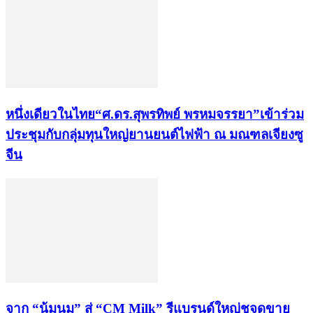
หนึ่งเดียวในไทย“ศ.ดร.สุพรทิพย์ พรหมจรรยา”เข้าร่วม
ประชุมกับกลุ่มทุนใหญ่ยานยนต์ไฟฟ้า ณ มณฑลเจียงซู
จีน
จาก “น้มนม” สู่ “CM Milk” รีแบรนด์ใหญ่ชูจุดขาย