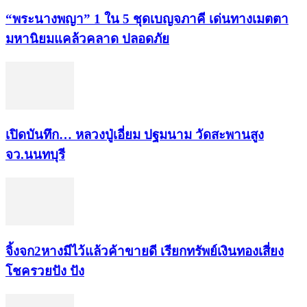
“พระ​นาง​พญา” 1 ใน 5​ ชุดเบญจ​ภาคี​ เด่นทางเมตตา​
มหา​นิยม​แคล้วคลาด​ ปลอดภัย​
เปิดบันทึก… หลวงปู่เอี่ยม ​ปฐม​นาม​ วัดสะพานสูง​
จว.นนทบุรี
จิ้งจก​2​หาง​มีไว้แล้ว​ค้าขาย​ดี​ เรียก​ทรัพย์เงินทอง​เสี่ยง
โชค​รวยปัง​ ปัง​