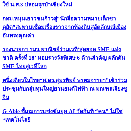
ใช้ น.ส.3 ปลอมรุกป่าเชียงใหม่
กทม.หนุนเยาวชนก้าวสู่“นักสื่อความหมายเด็กชา
ดุสิต”สะพานเชื่อมเรื่องราวจากท้องถิ่นสู่อัตลักษณ์เมือง
อันทรงคุณค่า
รองนายกฯ-รมว.พาณิชย์ร่วมเวที‘สุดยอด SME แห่ง
ชาติ ครั้งที่ 18’ มอบรางวัลพิเศษ 6 ด้านสำคัญ ผลักดัน
SME ไทยสู่เวทีโลก
หนึ่งเดียวในไทย“ศ.ดร.สุพรทิพย์ พรหมจรรยา”เข้าร่วม
ประชุมกับกลุ่มทุนใหญ่ยานยนต์ไฟฟ้า ณ มณฑลเจียงซู
จีน
G-Able ชี้เกมการแข่งขันยุค AI วัดกันที่ “คน” ไม่ใช่
“เทคโนโลยี