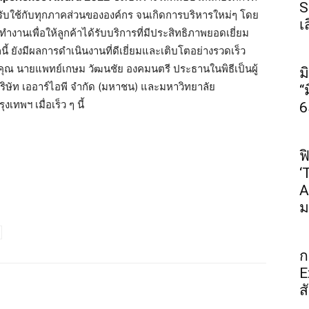
S
รับใช้กับทุกภาคส่วนขององค์กร จนเกิดการบริหารใหม่ๆ โดย
เ
านเพื่อให้ลูกค้าได้รับบริการที่มีประสิทธิภาพยอดเยี่ยม
ี้ ยังมีผลการดำเนินงานที่ดีเยี่ยมและเติบโตอย่างรวดเร็ว
คุณ นายแพทย์เกษม วัฒนชัย องคมนตรี ประธานในพิธีเป็นผู้
ม
ิษัท เออาร์ไอพี จำกัด (มหาชน)
และมหาวิทยาลัย
“
เทพฯ เมื่อเร็ว ๆ นี้
6
ฟ
‘
A
ม
ก
E
ส