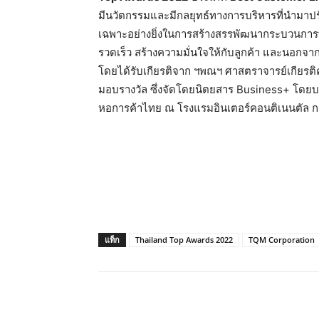
มีนวัตกรรมและมีกลยุทธ์ทางการบริหารที่นำมาป
เฉพาะอย่างยิ่งในการสร้างสรรพัฒนากระบวนการทำง
รวดเร็ว สร้างความมั่นใจให้กับลูกค้า และนอกจากน
โดยได้รับเกียรติจาก ฯพณฯ ศาสตราจารย์เกียรติ
มอบรางวัล ซึ่ง
จัดโดยนิตยสาร Business+
โดยบร
หอการค้าไทย ณ
โรงแรมอินเตอร์คอนติเนนตัล กรุง
แท็ก
Thailand Top Awards 2022
TQM Corporation
แชร์