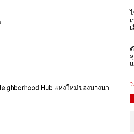
ไ
เ
น
เ
ต
ล
แ
โห
O” Neighborhood Hub แห่งใหม่ของบางนา