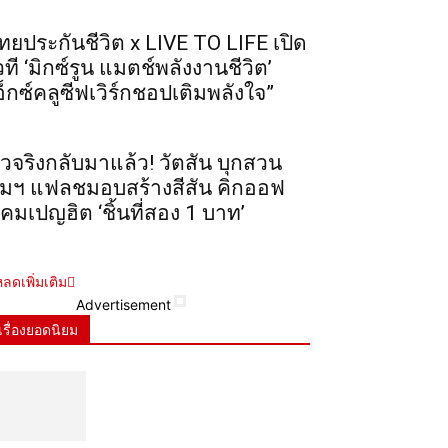
ทยประกันชีวิต x LIVE TO LIFE เปิด
วที ‘มิกซ์รูน แมตช์พลังงานชีวิต’
อ็กซ์คลูซีฟเวิร์กชอปเติมพลังใจ”
ัวจริงกลับมาแล้ว! วัตสัน บุกสวน
ุมฯ แฟลชมอบสร้างสีสัน คิกออฟ
คมเปญฮิต ‘ชิ้นที่สอง 1 บาท’
ลดเพิ่มเติม
Advertisement
เรื่องยอดนิยม