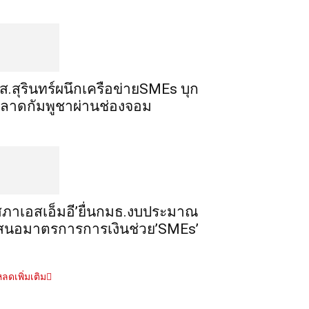
ส.สุรินทร์ผนึกเครือข่ายSMEs บุก
ลาดกัมพูชาผ่านช่องจอม
สภาเอสเอ็มอี’ยื่นกมธ.งบประมาณ
สนอมาตรการการเงินช่วย’SMEs’
ลดเพิ่มเติม