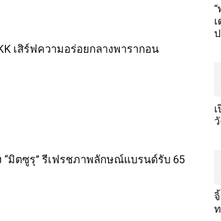
“
เ
ป
BKK เสิร์ฟความอร่อยกลางพารากอน
เ
ว
ง “มิตซูรุ” รีเฟรชภาพลักษณ์แบรนด์รับ 65
จ
ท