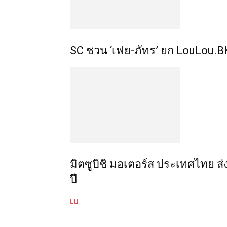
SC ชวน ‘เฟย-ภัทร’ ยก LouLou.
มิตซูบิชิ มอเตอร์ส ประเทศไทย ส่
ปี