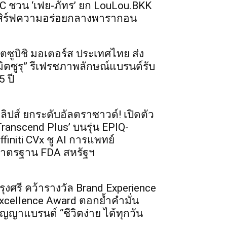
C ชวน ‘เฟย-ภัทร’ ยก LouLou.BKK
สิร์ฟความอร่อยกลางพารากอน
ิตซูบิชิ มอเตอร์ส ประเทศไทย ส่ง
มิตซูรุ” รีเฟรชภาพลักษณ์แบรนด์รับ
5 ปี
ิลิปส์ ยกระดับอัลตราซาวด์! เปิดตัว
Transcend Plus’ บนรุ่น EPIQ-
ffiniti CVx ชู AI การแพทย์
าตรฐาน FDA สหรัฐฯ
รุงศรี คว้ารางวัล Brand Experience
xcellence Award ตอกย้ำคำมั่น
ัญญาแบรนด์ “ชีวิตง่าย ได้ทุกวัน