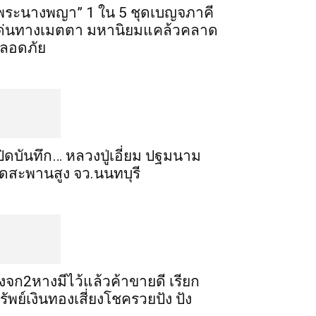
พระ​นาง​พญา” 1 ใน 5​ ชุดเบญจ​ภาคี​
ด่นทางเมตตา​ มหา​นิยม​แคล้วคลาด​
ลอดภัย​
ปิดบันทึก… หลวงปู่เอี่ยม ​ปฐม​นาม​
ัดสะพานสูง​ จว.นนทบุรี
ิ้งจก​2​หาง​มีไว้แล้ว​ค้าขาย​ดี​ เรียก​
รัพย์เงินทอง​เสี่ยงโชค​รวยปัง​ ปัง​