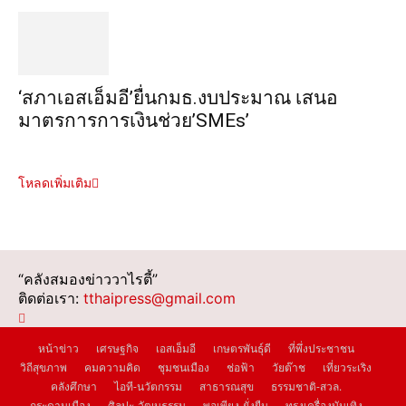
‘สภาเอสเอ็มอี’ยื่นกมธ.งบประมาณ เสนอ
มาตรการการเงินช่วย’SMEs’
โหลดเพิ่มเติม
“คลังสมองข่าววาไรตี้”
ติดต่อเรา:
tthaipress@gmail.com
หน้าข่าว
เศรษฐกิจ
เอสเอ็มอี
เกษตรพันธุ์ดี
ที่พึ่งประชาชน
วิถีสุขภาพ
คมความคิด
ชุมชนเมือง
ช่อฟ้า
วัยต๊าช
เที่ยวระเริง
คลังศึกษา
ไอที-นวัตกรรม
สาธารณสุข
ธรรมชาติ-สวล.
กระดานเมือง
ศิลปะ-วัฒนธรรม
พอเพียง-ยั่งยืน
ทรงเครื่องบันเทิง