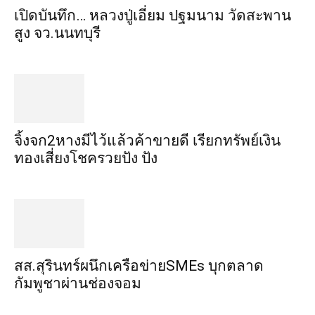
เปิดบันทึก… หลวงปู่เอี่ยม ​ปฐม​นาม​ วัดสะพาน
สูง​ จว.นนทบุรี
จิ้งจก​2​หาง​มีไว้แล้ว​ค้าขาย​ดี​ เรียก​ทรัพย์เงิน
ทอง​เสี่ยงโชค​รวยปัง​ ปัง​
สส.สุรินทร์ผนึกเครือข่ายSMEs บุกตลาด
กัมพูชาผ่านช่องจอม