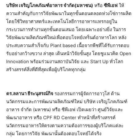
บริษัท เจริญโภคภัณฑ์อาหาร จำกัด(มหาชน)
หรือ
ซีพีเอฟ
ให้
ความสำคัญกับการวิจัยพัฒนาในทุกขั้นตอนตลอดห่วงโซ่การผลิต
โดยใช้วิทยาศาสตร์และเทคโนโลยีการอาหารแทรกอยู่ใน
กระบวนการทำงานทุกขั้นตอนเสมอ โดยเฉพาะอย่างยิ่ง ในการ
วิจัยพัฒนาผลิตภัณฑ์ใหม่เพื่อตอบโจทย์เทร็นด์อาหารโลก หลัง
ประสบความสำเร็จกับ Plant based เนื้อจากพืชที่ได้รับการตอบ
รับอย่างกว้างขวาง ล่าสุด เดินหน้าวิจัยขั้นสูง โดยชูแนวคิด Open
Innovation พร้อมร่วมงานสถาบันวิจัย และ Start Up ทั่วโลก
สร้างสรรค์สิ่งที่ดีที่สุดเพื่อผู้บริโภคทุกกลุ่ม
ดร.ลลานา ธีระนุสรณ์กิจ
รองกรรมการผู้จัดการอาวุโส ด้าน
นวัตกรรมและการพัฒนาผลิตภัณฑ์ใหม่ บริษัท เจริญโภคภัณฑ์
อาหาร จำกัด (มหาชน) หรือ ซีพีเอฟ เปิดเผยว่า ศูนย์วิจัยและ
พัฒนาอาหาร หรือ CPF RD Center ทำหน้าที่สร้างสรรค์
นวัตกรรมอาหารให้ตรงตามความต้องการของผู้บริโภคแต่ละ
กลุ่ม โดยการวิจัย พัฒนานั้นต้องตอบโจทย์ได้จริง