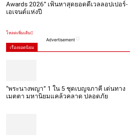
Awards 2026” เฟ้นหาสุดยอดดีเวลลอปเปอร์-
เอเจนต์แห่งปี
โหลดเพิ่มเติม
Advertisement
เรื่องยอดนิยม
“พระ​นาง​พญา” 1 ใน 5​ ชุดเบญจ​ภาคี​ เด่นทาง
เมตตา​ มหา​นิยม​แคล้วคลาด​ ปลอดภัย​