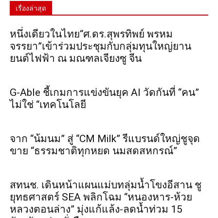
เรื่องล่าสุด
หนึ่งเดียวในไทย“ศ.ดร.สุพรทิพย์ พรหม
จรรยา”เข้าร่วมประชุมกับกลุ่มทุนใหญ่ยาน
ยนต์ไฟฟ้า ณ มณฑลเจียงซู จีน
G-Able ชี้เกมการแข่งขันยุค AI วัดกันที่ “คน”
ไม่ใช่ “เทคโนโลยี
จาก “น้มนม” สู่ “CM Milk” รีแบรนด์ใหญ่ชูจุด
ขาย “ธรรมชาติทุกหยด นมสดสหกรณ์”
สทนช. เดินหน้าแผนแม่บทลุ่มน้ำโขงอีสาน ชู
ยุทธศาสตร์ SEA พลิกโฉม “หนองหาร-ห้วย
หลวงตอนล่าง” มุ่งแก้แล้ง-ลดน้ำท่วม 15