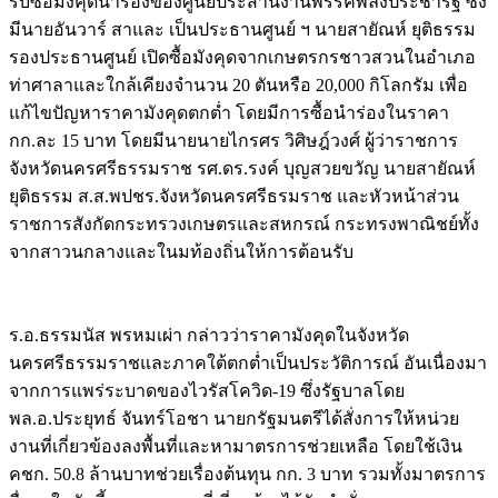
รับซื้อมังคุดนำร่องของศูนย์ประสานงานพรรคพลังประชารัฐ ซึ่ง
มีนายอันวาร์ สาและ เป็นประธานศูนย์ ฯ นายสายัณห์ ยุติธรรม
รองประธานศูนย์ เปิดซื้อมังคุดจากเกษตรกรชาวสวนในอำเภอ
ท่าศาลาและใกล้เคียงจำนวน 20 ตันหรือ 20,000 กิโลกรัม เพื่อ
แก้ไขปัญหาราคามังคุดตกต่ำ โดยมีการซื้อนำร่องในราคา
กก.ละ 15 บาท โดยมีนายนายไกรศร วิศิษฎ์วงศ์ ผู้ว่าราชการ
จังหวัดนครศรีธรรมราช รศ.ดร.รงค์ บุญสวยขวัญ นายสายัณห์
ยุติธรรม ส.ส.พปชร.จังหวัดนครศรีธรมราช และหัวหน้าส่วน
ราชการสังกัดกระทรวงเกษตรและสหกรณ์ กระทรงพาณิชย์ทั้ง
จากสาวนกลางและในมท้องถิ่นให้การต้อนรับ
ร.อ.ธรรมนัส พรหมเผ่า กล่าวว่าราคามังคุดในจังหวัด
นครศรีธรรมราชและภาคใต้ตกต่ำเป็นประวัติการณ์ อันเนื่องมา
จากการแพร่ระบาดของไวรัสโควิด-19 ซึ่งรัฐบาลโดย
พล.อ.ประยุทธ์ จันทร์โอชา นายกรัฐมนตรีได้สั่งการให้หน่วย
งานที่เกี่ยวข้องลงพื้นที่และหามาตรการช่วยเหลือ โดยใช้เงิน
คชก. 50.8 ล้านบาทช่วยเรื่องต้นทุน กก. 3 บาท รวมทั้งมาตรการ