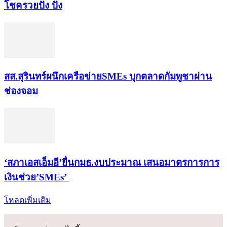
โชค​รวยปัง​ ปัง​
สส.สุรินทร์ผนึกเครือข่ายSMEs บุกตลาดกัมพูชาผ่าน
ช่องจอม
‘สภาเอสเอ็มอี’ยื่นกมธ.งบประมาณ เสนอมาตรการการ
เงินช่วย’SMEs’
โหลดเพิ่มเติม