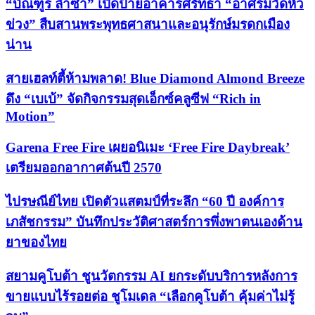
“บัณฑูร ล่ำซำ” เปิดป้ายอาคารศรัทธา “อาศรมวัดหัว
ข่วง” สืบสานพระพุทธศาสนาและอนุรักษ์มรดกเมือง
น่าน
สายเฮลท์ตี้ห้ามพลาด! Blue Diamond Almond Breeze
ดึง “เบเบ้” จัดกิจกรรมสุดเอ็กซ์คลูซีฟ “Rich in
Motion”
Garena Free Fire เผยอนิเมะ ‘Free Fire Daybreak’
เตรียมออกอากาศต้นปี 2570
ไปรษณีย์ไทย เปิดตัวแสตมป์ที่ระลึก “60 ปี องค์การ
เภสัชกรรม” บันทึกประวัติศาสตร์การพึ่งพาตนเองด้าน
ยาของไทย
สยามคูโบต้า ชูนวัตกรรม AI ยกระดับบริการหลังการ
ขายแบบไร้รอยต่อ ชูโมเดล “เลือกคูโบต้า คุ้มค่าไม่รู้