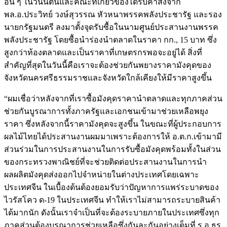
อื่น ๆ ในวันนี้ตนและคณะที่เกี่ยวข้องได้รับคำสั่งจาก
พล.อ.ประวิทย์ วงษ์สุวรรณ หัวหนาพรรคพลังประชารัฐ และรอง
นายกรัฐมนตรี ลงมาตั้งจุดรับซื้อในนามศูนย์ประสานงานพรรค
พลังประชารัฐ โดยซื้อนำร่องนำตลาดในราคา กก., 15 บาท ซึ่ง
สูงกว่าท้องตลาดและเป็นราคาที่เกษตรกรพอจะอยู่ได้ สิ่งที่
สำคัญที่สุดในวันนี้คือเราจะต้องช่วยกันพยางราคามังคุดของ
จังหวัดนครศรีธรรมราชและจังหวัดใกล้เคียงให้มีราคาสูงขึ้น
“ผมเชื่อว่าหลังจากที่เราซื้อมังคุดราคานำตลาดและทุกภาคส่วน
ช่วยกันบูรณาการทั้งภาครัฐและเอกชนเข้ามาช่วยเหลือพยุง
ราคา ซึ่งหลังจากนี้ราคามังคุดจะสูงขึ้น ในขณะที่ผู้ประกอบการ
ผลไม้ไทยได้ประสานงานผมมาเพราะต้องการให้ อ.ต.ก.เข้ามามี
ส่วนร่วมในการประสานงานในการรับซื้อมังคุดพร้อมทั้งในส่วน
ของกระทรวงพาณิชย์ที่จะช่วยติดต่อประสานงานในการนำ
ผลผลิตมังคุดส่งออกไปจำหน่ายในต่างประเทศโดยเฉพาะ
ประเทศจีน ในเบื้องต้นต้องยอมรับว่าปัญหาการแพร่ระบาดของ
ไวรัสโคว ด-19 ในประเทศจีน ทำให้เราไม่สามารถระบายสินค้า
ได้มากนัก ดังนั้นเราจำเป็นที่จะต้องระบายภายในประเทศซึ่งทุก
ภาคส่วนต้องบูรณาการช่วยเหลือซึ่งกันละกันอย่างเต็มที่ ร.อ.ธร