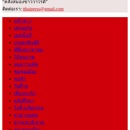
“คลังสมองข่าววาไรตี้”
ติดต่อเรา:
tthaipress@gmail.com
หน้าข่าว
เศรษฐกิจ
เอสเอ็มอี
เกษตรพันธุ์ดี
ที่พึ่งประชาชน
วิถีสุขภาพ
คมความคิด
ชุมชนเมือง
ช่อฟ้า
วัยต๊าช
เที่ยวระเริง
คลังศึกษา
ไอที-นวัตกรรม
สาธารณสุข
ธรรมชาติ-สวล.
กระดานเมือง