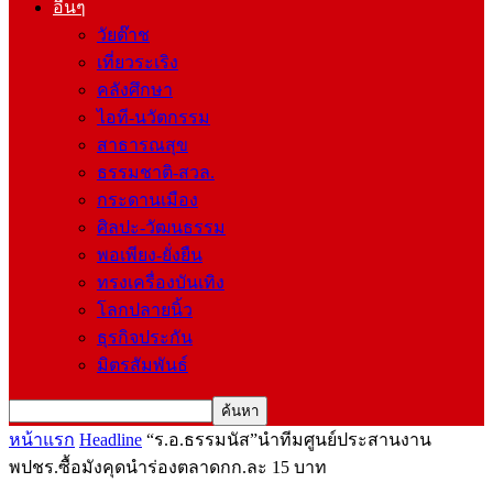
อื่นๆ
วัยต๊าช
เที่ยวระเริง
คลังศึกษา
ไอที-นวัตกรรม
สาธารณสุข
ธรรมชาติ-สวล.
กระดานเมือง
ศิลปะ-วัฒนธรรม
พอเพียง-ยั่งยืน
ทรงเครื่องบันเทิง
โลกปลายนิ้ว
ธุรกิจประกัน
มิตรสัมพันธ์
หน้าแรก
Headline
“ร.อ.ธรรมนัส”นำทีมศูนย์ประสานงาน
พปชร.ซื้อมังคุดนำร่องตลาดกก.ละ 15 บาท