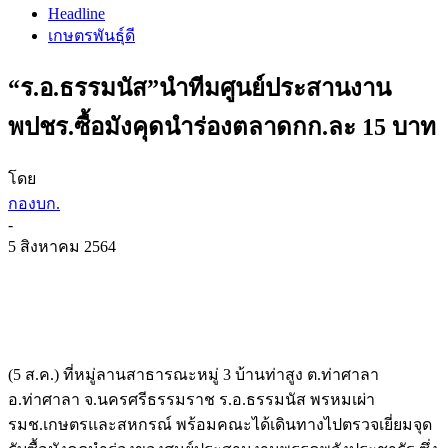
Headline
เกษตรพันธุ์ดี
“ร.อ.ธรรมนัส”นำทีมศูนย์ประสานงาน
พปชร.ซื้อมังคุดนำร่องตลาดกก.ละ 15 บาท
โดย
กองบก.
-
5 สิงหาคม 2564
(5 ส.ค.) ที่หมู่ลานสาธารณะหมู่ 3 บ้านท่าสูง ต.ท่าศาลา
อ.ท่าศาลา จ.นครศรีธรรมราช ร.อ.ธรรมนัส พรหมเผ่า
รมช.เกษตรและสหกรณ์ พร้อมคณะได้เดินทางไปตรวจเยี่ยมจุด