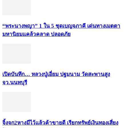
“พระ​นาง​พญา” 1 ใน 5​ ชุดเบญจ​ภาคี​ เด่นทางเมตตา​
มหา​นิยม​แคล้วคลาด​ ปลอดภัย​
เปิดบันทึก… หลวงปู่เอี่ยม ​ปฐม​นาม​ วัดสะพานสูง​
จว.นนทบุรี
จิ้งจก​2​หาง​มีไว้แล้ว​ค้าขาย​ดี​ เรียก​ทรัพย์เงินทอง​เสี่ยง