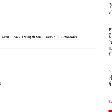
ใ
ส
ส
อ
ิประเทศ
พล.ท. อภิเชษฐ์ ซื่อสัตย์​
แม่ทัพ 3
แม่ทัพภาคที่ 3
“
แ
ยั
“
เ
น
ร
โห