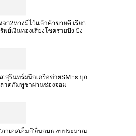
ิ้งจก​2​หาง​มีไว้แล้ว​ค้าขาย​ดี​ เรียก​
รัพย์เงินทอง​เสี่ยงโชค​รวยปัง​ ปัง​
ส.สุรินทร์ผนึกเครือข่ายSMEs บุก
ลาดกัมพูชาผ่านช่องจอม
สภาเอสเอ็มอี’ยื่นกมธ.งบประมาณ