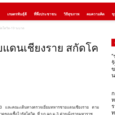
เกษตรพันธุ์ดี
ที่พึ่งประชาชน
วิถีสุขภาพ
คมความคิด
ช
ัดโควิด-19 ระบาด
ยแดนเชียงราย สกัดโค
“
ร
ข
น
ก
ห
ร
คที่ 3​ และคณะเดินทางตรวจเยี่ยมทหารชายแดน​เชียงราย​ ตาม
ท
องเชื้อไวรัสโควิด ที่​ บก.ฉก.ม.3​ ค่ายเม็งรายมหาราช