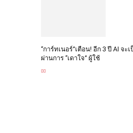
“การ์ทเนอร์”เตือน! อีก 3 ปี AI จ
ผ่านการ “เดาใจ” ผู้ใช้