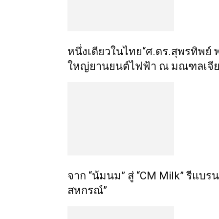
หนึ่งเดียวในไทย“ศ.ดร.สุพรทิพย์
ใหญ่ยานยนต์ไฟฟ้า ณ มณฑลเจียง
จาก “น้มนม” สู่ “CM Milk” รีแบ
สหกรณ์”