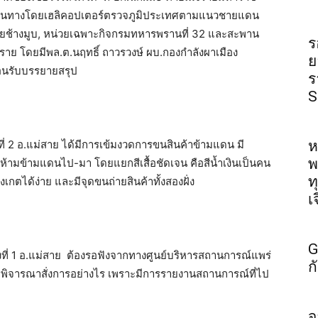
3 เดินทางโดยเฮลิคอปเตอร์ตรวจภูมิประเทศตามแนวชายแดน
อยช้างมูบ, หน่วยเฉพาะกิจกรมทหารพรานที่ 32 และสะพาน
ร
งราย โดยมีพล.ต.นฤทธิ์ ถาวรวงษ์ ผบ.กองกำลังผาเมือง
ย
้อนรับบรรยายสรุป
ร
S
่ 2 อ.แม่สาย ได้มีการเข้มงวดการขนสินค้าข้ามแดน มี
ห
พ
ห้ามข้ามแดนไป-มา โดยแยกสีเสื้อชัดเจน คือสีน้ำเงินเป็นคน
ท
สังเกตได้ง่าย และมีจุดขนถ่ายสินค้าทั้งสองฝั่ง
เ
G
่ 1 อ.แม่สาย ต้องรอฟังจากทางศูนย์บริ​หารสถานการณ์แพร่
ก
พิจารณาสั่งการอย่างไร เพราะมีการรายงานสถานการณ์ที่ไป
จ