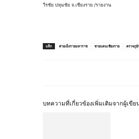
วีรชัย ปทุมชัย จ.เชียงราย /รายงาน
แท็ก
ค่ายเม็งรายมหาราช
ชายแดนเชียงราย
ตรวจภูม
แชร์
บทความที่เกี่ยวข้อง
เพิ่มเติมจากผู้เขีย