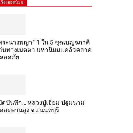
เรื่องยอดนิยม
พระ​นาง​พญา” 1 ใน 5​ ชุดเบญจ​ภาคี​
ด่นทางเมตตา​ มหา​นิยม​แคล้วคลาด​
ลอดภัย​
ปิดบันทึก… หลวงปู่เอี่ยม ​ปฐม​นาม​
ัดสะพานสูง​ จว.นนทบุรี