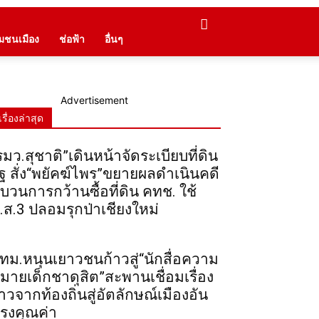
ุมชนเมือง
ช่อฟ้า
อื่นๆ
Advertisement
เรื่องล่าสุด
รมว.สุชาติ”เดินหน้าจัดระเบียบที่ดิน
ัฐ สั่ง“พยัคฆ์ไพร”ขยายผลดำเนินคดี
บวนการกว้านซื้อที่ดิน คทช. ใช้
.ส.3 ปลอมรุกป่าเชียงใหม่
ทม.หนุนเยาวชนก้าวสู่“นักสื่อความ
มายเด็กชาดุสิต”สะพานเชื่อมเรื่อง
าวจากท้องถิ่นสู่อัตลักษณ์เมืองอัน
รงคุณค่า