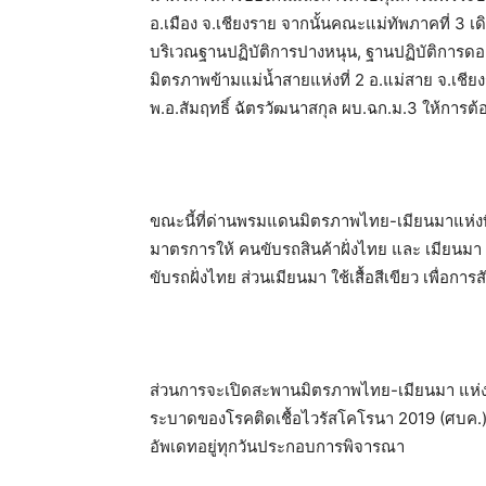
อ.เมือง จ.เชียงราย จากนั้นคณะแม่ทัพภาคที่ 
บริเวณฐานปฏิบัติการปางหนุน, ฐานปฏิบัติการด
มิตรภาพข้ามแม่น้ำสายแห่งที่ 2 อ.แม่สาย จ.เชีย
พ.อ.สัมฤทธิ์ ฉัตรวัฒนาสกุล ผบ.ฉก.ม.3​ ให้การต
ขณะนี้ที่ด่านพรมแดนมิตรภาพไทย-เมียนมาแห่งที
มาตรการให้ คนขับรถสินค้าฝั่งไทย และ เมียนมา 
ขับรถฝั่งไทย ส่วนเมียนมา ใช้เสื้อสีเขียว เพื่อการ
ส่วนการจะเปิดสะพานมิตรภาพไทย-เมียนมา แห่งที
ระบาดของโรคติดเชื้อไวรัสโคโรนา 2019 (ศบค.)
อัพเดทอยู่ทุกวันประกอบการพิจารณา