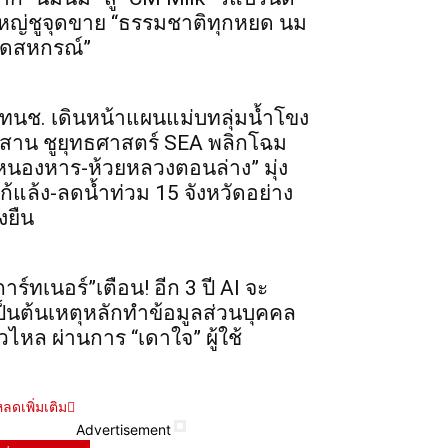
หญ่ชูจุดขาย “ธรรมชาติทุกหยด นม
ดสหกรณ์”
ทนช. เดินหน้าแผนแม่บทลุ่มน้ำโขง
ีสาน ชูยุทธศาสตร์ SEA พลิกโฉม
หนองหาร-ห้วยหลวงตอนล่าง” มุ่ง
ก้แล้ง-ลดน้ำท่วม 15 จังหวัดอย่าง
่งยืน
การ์ทเนอร์”เตือน! อีก 3 ปี AI จะ
ป็นต้นเหตุหลักทำข้อมูลส่วนบุคคล
ั่วไหล ผ่านการ “เดาใจ” ผู้ใช้
ลดเพิ่มเติม
Advertisement