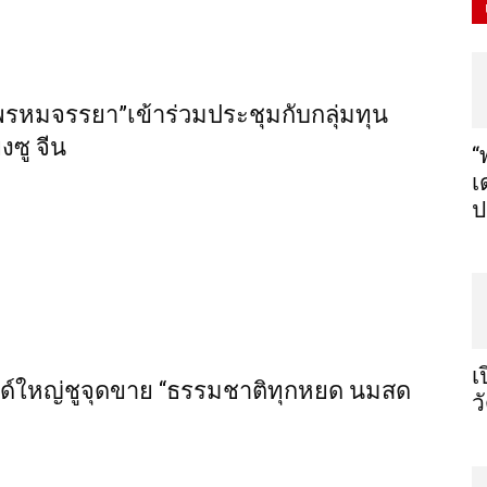
 พรหมจรรยา”เข้าร่วมประชุมกับกลุ่มทุน
ซู จีน
“
เ
ป
เ
รนด์ใหญ่ชูจุดขาย “ธรรมชาติทุกหยด นมสด
ว