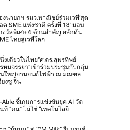
องนายกฯ-รมว.พาณิชย์ร่วมเวที‘สุด
อด SME แห่งชาติ ครั้งที่ 18’ มอบ
างวัลพิเศษ 6 ด้านสำคัญ ผลักดัน
ME ไทยสู่เวทีโลก
นึ่งเดียวในไทย“ศ.ดร.สุพรทิพย์
รหมจรรยา”เข้าร่วมประชุมกับกลุ่ม
ุนใหญ่ยานยนต์ไฟฟ้า ณ มณฑล
จียงซู จีน
-Able ชี้เกมการแข่งขันยุค AI วัด
ันที่ “คน” ไม่ใช่ “เทคโนโลยี
าก “น้มนม” สู่ “CM Milk” รีแบรนด์