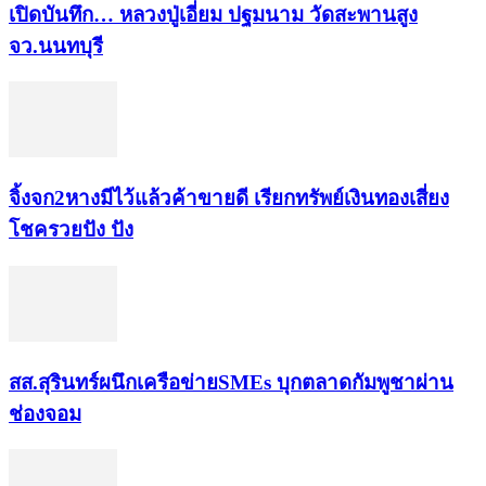
เปิดบันทึก… หลวงปู่เอี่ยม ​ปฐม​นาม​ วัดสะพานสูง​
จว.นนทบุรี
จิ้งจก​2​หาง​มีไว้แล้ว​ค้าขาย​ดี​ เรียก​ทรัพย์เงินทอง​เสี่ยง
โชค​รวยปัง​ ปัง​
สส.สุรินทร์ผนึกเครือข่ายSMEs บุกตลาดกัมพูชาผ่าน
ช่องจอม