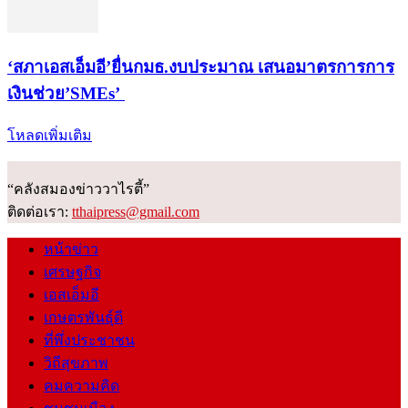
‘สภาเอสเอ็มอี’ยื่นกมธ.งบประมาณ เสนอมาตรการการ
เงินช่วย’SMEs’
โหลดเพิ่มเติม
“คลังสมองข่าววาไรตี้”
ติดต่อเรา:
tthaipress@gmail.com
หน้าข่าว
เศรษฐกิจ
เอสเอ็มอี
เกษตรพันธุ์ดี
ที่พึ่งประชาชน
วิถีสุขภาพ
คมความคิด