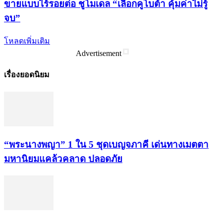
ขายแบบไร้รอยต่อ ชูโมเดล “เลือกคูโบต้า คุ้มค่าไม่รู้
จบ”
โหลดเพิ่มเติม
Advertisement
เรื่องยอดนิยม
“พระ​นาง​พญา” 1 ใน 5​ ชุดเบญจ​ภาคี​ เด่นทางเมตตา​
มหา​นิยม​แคล้วคลาด​ ปลอดภัย​