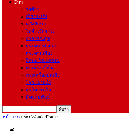
อื่นๆ
วัยต๊าช
เที่ยวระเริง
คลังศึกษา
ไอที-นวัตกรรม
สาธารณสุข
ธรรมชาติ-สวล.
กระดานเมือง
ศิลปะ-วัฒนธรรม
พอเพียง-ยั่งยืน
ทรงเครื่องบันเทิง
โลกปลายนิ้ว
ธุรกิจประกัน
มิตรสัมพันธ์
หน้าแรก
แท็ก
WonderFrame