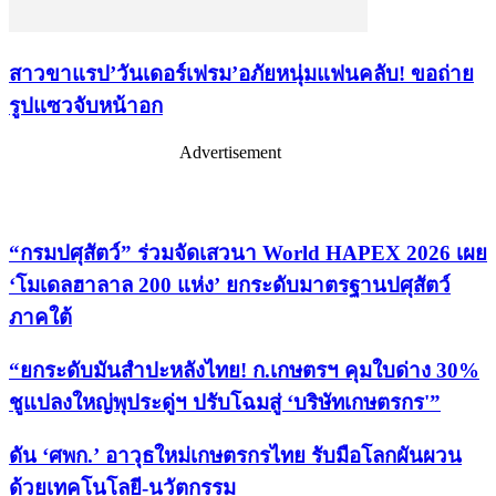
สาวขาแรป’วันเดอร์เฟรม’อภัยหนุ่มแฟนคลับ! ขอถ่าย
รูปแซวจับหน้าอก
Advertisement
เรื่องล่าสุด
“กรมปศุสัตว์” ร่วมจัดเสวนา World HAPEX 2026 เผย
‘โมเดลฮาลาล 200 แห่ง’ ยกระดับมาตรฐานปศุสัตว์
ภาคใต้
“ยกระดับมันสำปะหลังไทย! ก.เกษตรฯ คุมใบด่าง 30%
ชูแปลงใหญ่พุประดู่ฯ ปรับโฉมสู่ ‘บริษัทเกษตรกร'”
ดัน ‘ศพก.’ อาวุธใหม่เกษตรกรไทย รับมือโลกผันผวน
ด้วยเทคโนโลยี-นวัตกรรม