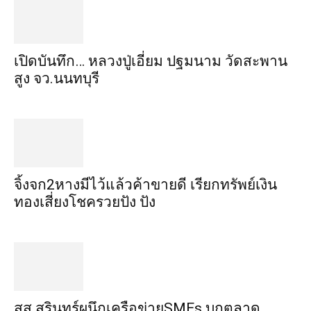
เปิดบันทึก… หลวงปู่เอี่ยม ​ปฐม​นาม​ วัดสะพาน
สูง​ จว.นนทบุรี
จิ้งจก​2​หาง​มีไว้แล้ว​ค้าขาย​ดี​ เรียก​ทรัพย์เงิน
ทอง​เสี่ยงโชค​รวยปัง​ ปัง​
สส.สุรินทร์ผนึกเครือข่ายSMEs บุกตลาด