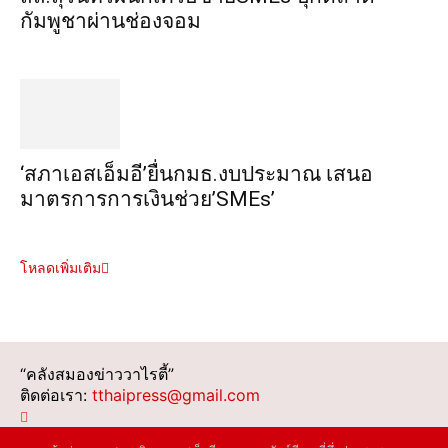
กัมพูชาผ่านช่องจอม
‘สภาเอสเอ็มอี’ยื่นกมธ.งบประมาณ เสนอ
มาตรการการเงินช่วย’SMEs’
โหลดเพิ่มเติม
“คลังสมองข่าววาไรตี้”
ติดต่อเรา:
tthaipress@gmail.com