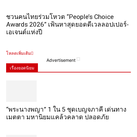
ชวนคนไทยร่วมโหวต “People’s Choice
Awards 2026” เฟ้นหาสุดยอดดีเวลลอปเปอร์-
เอเจนต์แห่งปี
โหลดเพิ่มเติม
Advertisement
เรื่องยอดนิยม
“พระ​นาง​พญา” 1 ใน 5​ ชุดเบญจ​ภาคี​ เด่นทาง
เมตตา​ มหา​นิยม​แคล้วคลาด​ ปลอดภัย​