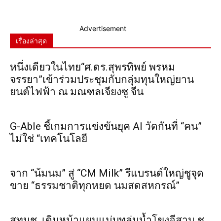
Advertisement
เรื่องล่าสุด
หนึ่งเดียวในไทย“ศ.ดร.สุพรทิพย์ พรหม
จรรยา”เข้าร่วมประชุมกับกลุ่มทุนใหญ่ยาน
ยนต์ไฟฟ้า ณ มณฑลเจียงซู จีน
G-Able ชี้เกมการแข่งขันยุค AI วัดกันที่ “คน”
ไม่ใช่ “เทคโนโลยี
จาก “น้มนม” สู่ “CM Milk” รีแบรนด์ใหญ่ชูจุด
ขาย “ธรรมชาติทุกหยด นมสดสหกรณ์”
สทนช. เดินหน้าแผนแม่บทลุ่มน้ำโขงอีสาน ชู