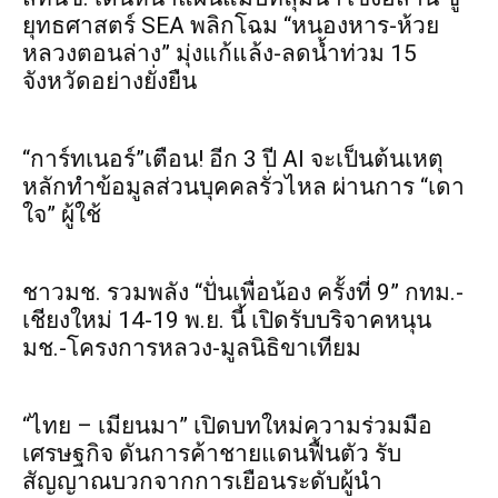
ยุทธศาสตร์ SEA พลิกโฉม “หนองหาร-ห้วย
หลวงตอนล่าง” มุ่งแก้แล้ง-ลดน้ำท่วม 15
จังหวัดอย่างยั่งยืน
“การ์ทเนอร์”เตือน! อีก 3 ปี AI จะเป็นต้นเหตุ
หลักทำข้อมูลส่วนบุคคลรั่วไหล ผ่านการ “เดา
ใจ” ผู้ใช้
ชาวมช. รวมพลัง “ปั่นเพื่อน้อง ครั้งที่ 9” กทม.-
เชียงใหม่ 14-19 พ.ย. นี้ เปิดรับบริจาคหนุน
มช.-โครงการหลวง-มูลนิธิขาเทียม
“ไทย – เมียนมา” เปิดบทใหม่ความร่วมมือ
เศรษฐกิจ ดันการค้าชายแดนฟื้นตัว รับ
สัญญาณบวกจากการเยือนระดับผู้นำ