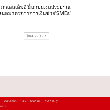
สภาเอสเอ็มอี’ยื่นกมธ.งบประมาณ
สนอมาตรการการเงินช่วย’SMEs’
โหลดเพิ่มเติม
คลังศึกษา
ไอที-นวัตกรรม
สาธารณสุข
กับเรา