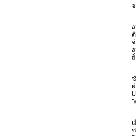
จ
ส
ต
จ
ส
ย
ซ
ผ
U
“
เ
ช