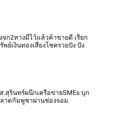
ิ้งจก​2​หาง​มีไว้แล้ว​ค้าขาย​ดี​ เรียก​
รัพย์เงินทอง​เสี่ยงโชค​รวยปัง​ ปัง​
ส.สุรินทร์ผนึกเครือข่ายSMEs บุก
ลาดกัมพูชาผ่านช่องจอม