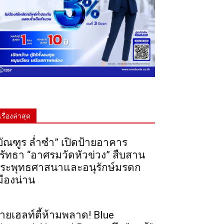
เรื่องล่าสุด
บัณฑูร ล่ำซำ” เปิดป้ายอาคาร
รัทธา “อาศรมวัดหัวข่วง” สืบสาน
ระพุทธศาสนาและอนุรักษ์มรดก
มืองน่าน
ายเฮลท์ตี้ห้ามพลาด! Blue