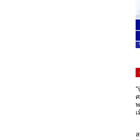
“
ศ
พ
เ
ส