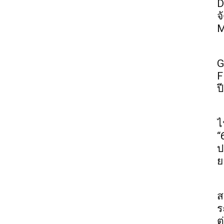
D
จ
M
G
F
ป
ไ
“
ป
ย
ส
ร
ต