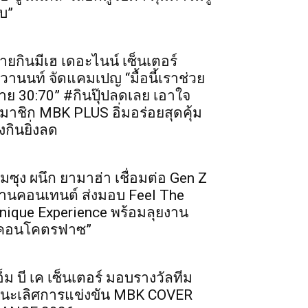
บ”
ายกินมีเฮ เดอะไนน์ เซ็นเตอร์
ิวานนท์ จัดแคมเปญ “มื้อนี้เราช่วย
่าย 30:70” #กินปุ๊ปลดเลย เอาใจ
มาชิก MBK PLUS อิ่มอร่อยสุดคุ้ม
ิ่งกินยิ่งลด
ัมซุง ผนึก ยามาฮ่า เชื่อมต่อ Gen Z
่านคอนเทนต์ ส่งมอบ Feel The
nique Experience พร้อมลุยงาน
คอนโคตรฟาซ”
อ็ม บี เค เซ็นเตอร์ มอบรางวัลทีม
นะเลิศการแข่งขัน MBK COVER