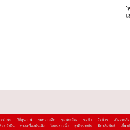
‘
เ
งประชาชน
วิถีสุขภาพ
คมความคิด
ชุมชนเมือง
ช่อฟ้า
วัยต๊าช
เที่ยวระเริง
ียง-ยั่งยืน
ทรงเครื่องบันเทิง
โลกปลายนิ้ว
ธุรกิจประกัน
มิตรสัมพันธ์
เกี่ยว