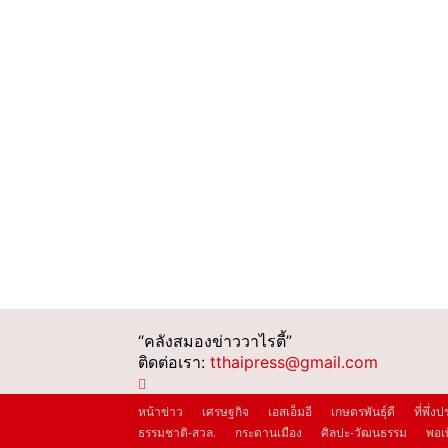
“คลังสมองข่าววาไรตี้”
ติดต่อเรา:
tthaipress@gmail.com
หน้าข่าว
เศรษฐกิจ
เอสเอ็มอี
เกษตรพันธุ์ดี
ที่พึ่
ธรรมชาติ-สวล.
กระดานเมือง
ศิลปะ-วัฒนธรรม
พอเพ