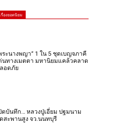
เรื่องยอดนิยม
พระ​นาง​พญา” 1 ใน 5​ ชุดเบญจ​ภาคี​
ด่นทางเมตตา​ มหา​นิยม​แคล้วคลาด​
ลอดภัย​
ปิดบันทึก… หลวงปู่เอี่ยม ​ปฐม​นาม​
ัดสะพานสูง​ จว.นนทบุรี