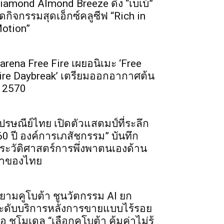
iamond Almond Breeze ดึง “เบเบ้”
ัดกิจกรรมสุดเอ็กซ์คลูซีฟ “Rich in
otion”
arena Free Fire เผยอนิเมะ ‘Free
ire Daybreak’ เตรียมออกอากาศต้น
ี 2570
ปรษณีย์ไทย เปิดตัวแสตมป์ที่ระลึก
60 ปี องค์การเภสัชกรรม” บันทึก
ระวัติศาสตร์การพึ่งพาตนเองด้าน
าของไทย
ยามคูโบต้า ชูนวัตกรรม AI ยก
ะดับบริการหลังการขายแบบไร้รอย
่อ ชูโมเดล “เลือกคูโบต้า คุ้มค่าไม่รู้