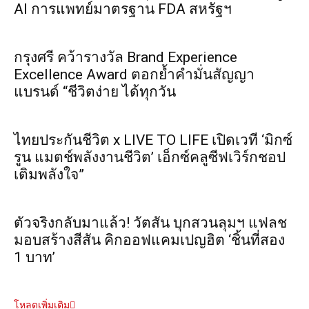
AI การแพทย์มาตรฐาน FDA สหรัฐฯ
กรุงศรี คว้ารางวัล Brand Experience
Excellence Award ตอกย้ำคำมั่นสัญญา
แบรนด์ “ชีวิตง่าย ได้ทุกวัน
ไทยประกันชีวิต x LIVE TO LIFE เปิดเวที ‘มิกซ์
รูน แมตช์พลังงานชีวิต’ เอ็กซ์คลูซีฟเวิร์กชอป
เติมพลังใจ”
ตัวจริงกลับมาแล้ว! วัตสัน บุกสวนลุมฯ แฟลช
มอบสร้างสีสัน คิกออฟแคมเปญฮิต ‘ชิ้นที่สอง
1 บาท’
โหลดเพิ่มเติม