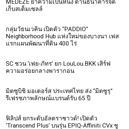
MEDEZE ย้ำความเป็นหนึ่ง ด้านธนาคารจัด
เก็บสเต็มเซลล์
กลุ่มวัธนเวคิน เปิดตัว “PADDIO”
Neighborhood Hub แห่งใหม่ของบางนา เฟส
แรกแผนพัฒนาที่ดิน 400 ไร่
SC ชวน ‘เฟย-ภัทร’ ยก LouLou.BKK เสิร์ฟ
ความอร่อยกลางพารากอน
มิตซูบิชิ มอเตอร์ส ประเทศไทย ส่ง “มิตซูรุ”
รีเฟรชภาพลักษณ์แบรนด์รับ 65 ปี
ฟิลิปส์ ยกระดับอัลตราซาวด์! เปิดตัว
‘Transcend Plus’ บนรุ่น EPIQ-Affiniti CVx ชู