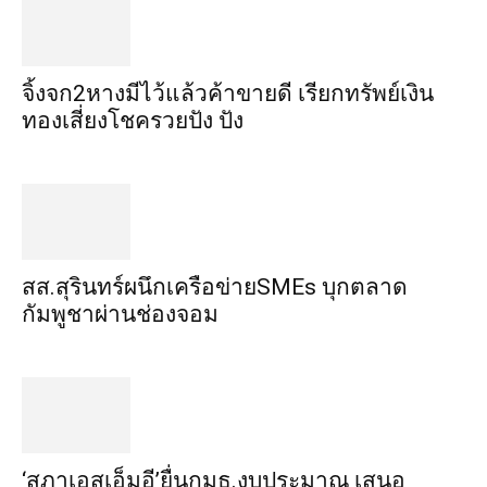
จิ้งจก​2​หาง​มีไว้แล้ว​ค้าขาย​ดี​ เรียก​ทรัพย์เงิน
ทอง​เสี่ยงโชค​รวยปัง​ ปัง​
สส.สุรินทร์ผนึกเครือข่ายSMEs บุกตลาด
กัมพูชาผ่านช่องจอม
‘สภาเอสเอ็มอี’ยื่นกมธ.งบประมาณ เสนอ