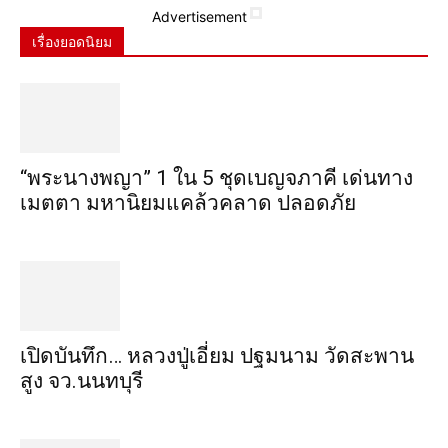
Advertisement
เรื่องยอดนิยม
“พระ​นาง​พญา” 1 ใน 5​ ชุดเบญจ​ภาคี​ เด่นทาง
เมตตา​ มหา​นิยม​แคล้วคลาด​ ปลอดภัย​
เปิดบันทึก… หลวงปู่เอี่ยม ​ปฐม​นาม​ วัดสะพาน
สูง​ จว.นนทบุรี