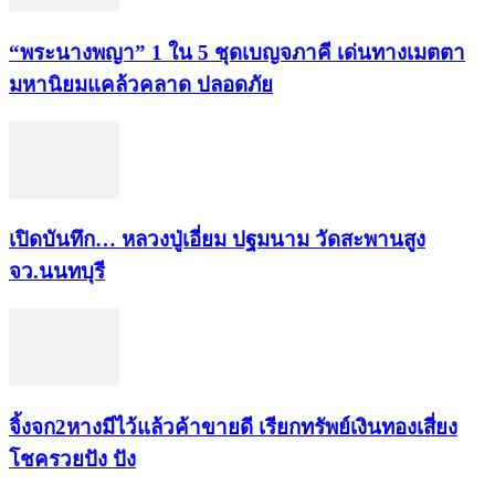
“พระ​นาง​พญา” 1 ใน 5​ ชุดเบญจ​ภาคี​ เด่นทางเมตตา​
มหา​นิยม​แคล้วคลาด​ ปลอดภัย​
เปิดบันทึก… หลวงปู่เอี่ยม ​ปฐม​นาม​ วัดสะพานสูง​
จว.นนทบุรี
จิ้งจก​2​หาง​มีไว้แล้ว​ค้าขาย​ดี​ เรียก​ทรัพย์เงินทอง​เสี่ยง
โชค​รวยปัง​ ปัง​