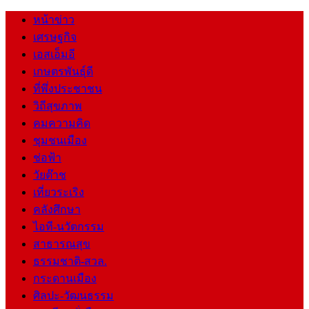
หน้าข่าว
เศรษฐกิจ
เอสเอ็มอี
เกษตรพันธุ์ดี
ที่พึ่งประชาชน
วิถีสุขภาพ
คมความคิด
ชุมชนเมือง
ช่อฟ้า
วัยต๊าช
เที่ยวระเริง
คลังศึกษา
ไอที-นวัตกรรม
สาธารณสุข
ธรรมชาติ-สวล.
กระดานเมือง
ศิลปะ-วัฒนธรรม