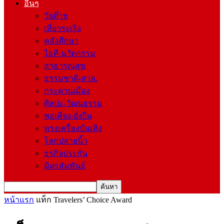
อื่นๆ
วัยต๊าช
เที่ยวระเริง
คลังศึกษา
ไอที-นวัตกรรม
สาธารณสุข
ธรรมชาติ-สวล.
กระดานเมือง
ศิลปะ-วัฒนธรรม
พอเพียง-ยั่งยืน
ทรงเครื่องบันเทิง
โลกปลายนิ้ว
ธุรกิจประกัน
มิตรสัมพันธ์
หน้าแรก
แท็ก
Travelers’ Choice Award