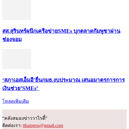
สส.สุรินทร์ผนึกเครือข่ายSMEs บุกตลาดกัมพูชาผ่าน
ช่องจอม
‘สภาเอสเอ็มอี’ยื่นกมธ.งบประมาณ เสนอมาตรการการ
เงินช่วย’SMEs’
โหลดเพิ่มเติม
“คลังสมองข่าววาไรตี้”
ติดต่อเรา:
tthaipress@gmail.com