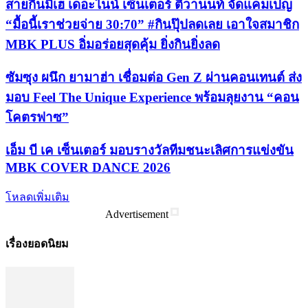
สายกินมีเฮ เดอะไนน์ เซ็นเตอร์ ติวานนท์ จัดแคมเปญ
“มื้อนี้เราช่วยจ่าย 30:70” #กินปุ๊ปลดเลย เอาใจสมาชิก
MBK PLUS อิ่มอร่อยสุดคุ้ม ยิ่งกินยิ่งลด
ซัมซุง ผนึก ยามาฮ่า เชื่อมต่อ Gen Z ผ่านคอนเทนต์ ส่ง
มอบ Feel The Unique Experience พร้อมลุยงาน “คอน
โคตรฟาซ”
เอ็ม บี เค เซ็นเตอร์ มอบรางวัลทีมชนะเลิศการแข่งขัน
MBK COVER DANCE 2026
โหลดเพิ่มเติม
Advertisement
เรื่องยอดนิยม