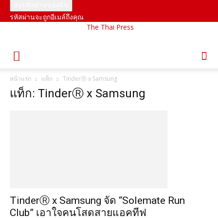
รหัสผ่านจะถูกอีเมล์ถึงคุณ
The Thai Press
หน้าแรก
แท็ก
TinderⓇ x Samsung
แท็ก: TinderⓇ x Samsung
TinderⓇ x Samsung จัด “Solemate Run
Club” เอาใจคนโสดสายแอคทีฟ