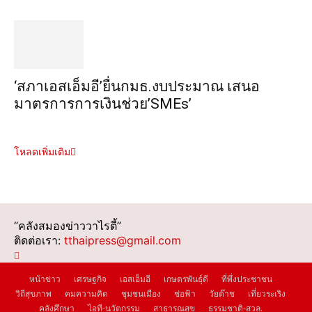
‘สภาเอสเอ็มอี’ยื่นกมธ.งบประมาณ เสนอ
มาตรการการเงินช่วย’SMEs’
โหลดเพิ่มเติม
“คลังสมองข่าววาไรตี้”
ติดต่อเรา:
tthaipress@gmail.com
หน้าข่าว
เศรษฐกิจ
เอสเอ็มอี
เกษตรพันธุ์ดี
ที่พึ่งประชาชน
วิถีสุขภาพ
คมความคิด
ชุมชนเมือง
ช่อฟ้า
วัยต๊าช
เที่ยวระเริง
คลังศึกษา
ไอที-นวัตกรรม
สาธารณสุข
ธรรมชาติ-สวล.