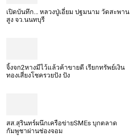
เปิดบันทึก… หลวงปู่เอี่ยม ​ปฐม​นาม​ วัดสะพาน
สูง​ จว.นนทบุรี
จิ้งจก​2​หาง​มีไว้แล้ว​ค้าขาย​ดี​ เรียก​ทรัพย์เงิน
ทอง​เสี่ยงโชค​รวยปัง​ ปัง​
สส.สุรินทร์ผนึกเครือข่ายSMEs บุกตลาด
กัมพูชาผ่านช่องจอม