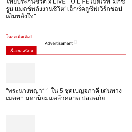
ไทยประกันชีวิต x LIVE TO LIFE เปิดเวที ‘มิกซ์
รูน แมตช์พลังงานชีวิต’ เอ็กซ์คลูซีฟเวิร์กชอป
เติมพลังใจ”
โหลดเพิ่มเติม
Advertisement
เรื่องยอดนิยม
“พระ​นาง​พญา” 1 ใน 5​ ชุดเบญจ​ภาคี​ เด่นทาง
เมตตา​ มหา​นิยม​แคล้วคลาด​ ปลอดภัย​