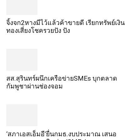
จิ้งจก​2​หาง​มีไว้แล้ว​ค้าขาย​ดี​ เรียก​ทรัพย์เงิน
ทอง​เสี่ยงโชค​รวยปัง​ ปัง​
สส.สุรินทร์ผนึกเครือข่ายSMEs บุกตลาด
กัมพูชาผ่านช่องจอม
‘สภาเอสเอ็มอี’ยื่นกมธ.งบประมาณ เสนอ