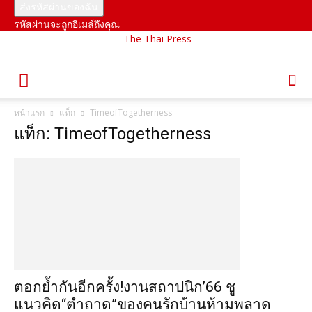
รหัสผ่านจะถูกอีเมล์ถึงคุณ
The Thai Press
หน้าแรก
แท็ก
TimeofTogetherness
แท็ก: TimeofTogetherness
ตอกย้ำกันอีกครั้ง!งานสถาปนิก’66 ชู
แนวคิด“ตำถาด”ของคนรักบ้านห้ามพลาด