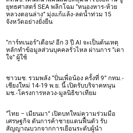
ยุทธศาสตร์ SEA พลิกโฉม “หนองหาร-ห้วย
หลวงตอนล่าง” มุ่งแก้แล้ง-ลดน้ำท่วม 15
จังหวัดอย่างยั่งยืน
“การ์ทเนอร์”เตือน! อีก 3 ปี AI จะเป็นต้นเหตุ
หลักทำข้อมูลส่วนบุคคลรั่วไหล ผ่านการ “เดา
ใจ” ผู้ใช้
ชาวมช. รวมพลัง “ปั่นเพื่อน้อง ครั้งที่ 9” กทม.-
เชียงใหม่ 14-19 พ.ย. นี้ เปิดรับบริจาคหนุน
มช.-โครงการหลวง-มูลนิธิขาเทียม
“ไทย – เมียนมา” เปิดบทใหม่ความร่วมมือ
เศรษฐกิจ ดันการค้าชายแดนฟื้นตัว รับ
สัญญาณบวกจากการเยือนระดับผู้นำ