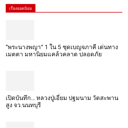
เรื่องยอดนิยม
“พระ​นาง​พญา” 1 ใน 5​ ชุดเบญจ​ภาคี​ เด่นทาง
เมตตา​ มหา​นิยม​แคล้วคลาด​ ปลอดภัย​
เปิดบันทึก… หลวงปู่เอี่ยม ​ปฐม​นาม​ วัดสะพาน
สูง​ จว.นนทบุรี