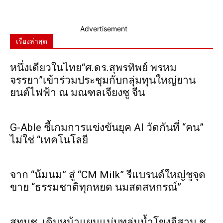
Advertisement
เรื่องล่าสุด
หนึ่งเดียวในไทย“ศ.ดร.สุพรทิพย์ พรหม
จรรยา”เข้าร่วมประชุมกับกลุ่มทุนใหญ่ยาน
ยนต์ไฟฟ้า ณ มณฑลเจียงซู จีน
G-Able ชี้เกมการแข่งขันยุค AI วัดกันที่ “คน”
ไม่ใช่ “เทคโนโลยี
จาก “น้มนม” สู่ “CM Milk” รีแบรนด์ใหญ่ชูจุด
ขาย “ธรรมชาติทุกหยด นมสดสหกรณ์”
สทนช. เดินหน้าแผนแม่บทลุ่มน้ำโขงอีสาน ชู