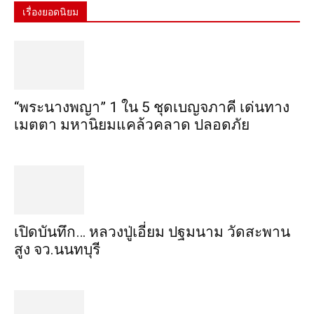
เรื่องยอดนิยม
“พระ​นาง​พญา” 1 ใน 5​ ชุดเบญจ​ภาคี​ เด่นทาง
เมตตา​ มหา​นิยม​แคล้วคลาด​ ปลอดภัย​
เปิดบันทึก… หลวงปู่เอี่ยม ​ปฐม​นาม​ วัดสะพาน
สูง​ จว.นนทบุรี