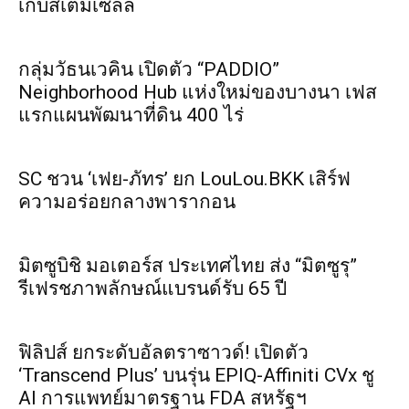
เก็บสเต็มเซลล์
กลุ่มวัธนเวคิน เปิดตัว “PADDIO”
Neighborhood Hub แห่งใหม่ของบางนา เฟส
แรกแผนพัฒนาที่ดิน 400 ไร่
SC ชวน ‘เฟย-ภัทร’ ยก LouLou.BKK เสิร์ฟ
ความอร่อยกลางพารากอน
มิตซูบิชิ มอเตอร์ส ประเทศไทย ส่ง “มิตซูรุ”
รีเฟรชภาพลักษณ์แบรนด์รับ 65 ปี
ฟิลิปส์ ยกระดับอัลตราซาวด์! เปิดตัว
‘Transcend Plus’ บนรุ่น EPIQ-Affiniti CVx ชู
AI การแพทย์มาตรฐาน FDA สหรัฐฯ