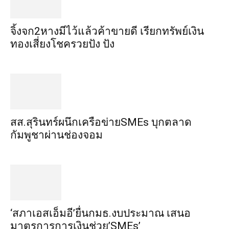
จิ้งจก​2​หาง​มีไว้แล้ว​ค้าขาย​ดี​ เรียก​ทรัพย์เงิน
ทอง​เสี่ยงโชค​รวยปัง​ ปัง​
สส.สุรินทร์ผนึกเครือข่ายSMEs บุกตลาด
กัมพูชาผ่านช่องจอม
‘สภาเอสเอ็มอี’ยื่นกมธ.งบประมาณ เสนอ
มาตรการการเงินช่วย’SMEs’