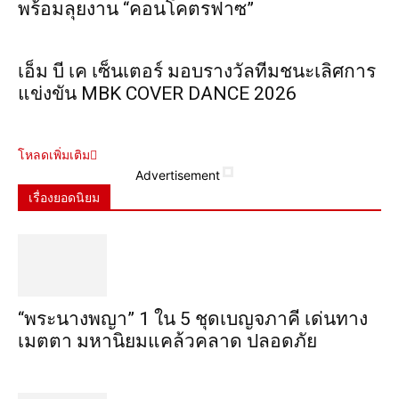
พร้อมลุยงาน “คอนโคตรฟาซ”
เอ็ม บี เค เซ็นเตอร์ มอบรางวัลทีมชนะเลิศการ
แข่งขัน MBK COVER DANCE 2026
โหลดเพิ่มเติม
Advertisement
เรื่องยอดนิยม
“พระ​นาง​พญา” 1 ใน 5​ ชุดเบญจ​ภาคี​ เด่นทาง
เมตตา​ มหา​นิยม​แคล้วคลาด​ ปลอดภัย​