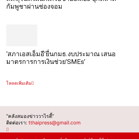
กัมพูชาผ่านช่องจอม
‘สภาเอสเอ็มอี’ยื่นกมธ.งบประมาณ เสนอ
มาตรการการเงินช่วย’SMEs’
โหลดเพิ่มเติม
“คลังสมองข่าววาไรตี้”
ติดต่อเรา:
tthaipress@gmail.com