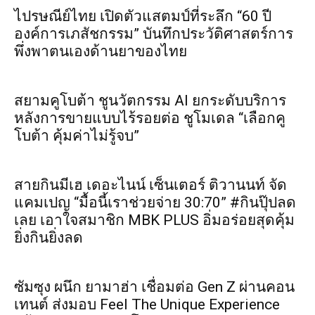
ไปรษณีย์ไทย เปิดตัวแสตมป์ที่ระลึก “60 ปี
องค์การเภสัชกรรม” บันทึกประวัติศาสตร์การ
พึ่งพาตนเองด้านยาของไทย
สยามคูโบต้า ชูนวัตกรรม AI ยกระดับบริการ
หลังการขายแบบไร้รอยต่อ ชูโมเดล “เลือกคู
โบต้า คุ้มค่าไม่รู้จบ”
สายกินมีเฮ เดอะไนน์ เซ็นเตอร์ ติวานนท์ จัด
แคมเปญ “มื้อนี้เราช่วยจ่าย 30:70” #กินปุ๊ปลด
เลย เอาใจสมาชิก MBK PLUS อิ่มอร่อยสุดคุ้ม
ยิ่งกินยิ่งลด
ซัมซุง ผนึก ยามาฮ่า เชื่อมต่อ Gen Z ผ่านคอน
เทนต์ ส่งมอบ Feel The Unique Experience