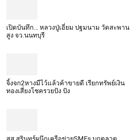
เปิดบันทึก… หลวงปู่เอี่ยม ​ปฐม​นาม​ วัดสะพาน
สูง​ จว.นนทบุรี
จิ้งจก​2​หาง​มีไว้แล้ว​ค้าขาย​ดี​ เรียก​ทรัพย์เงิน
ทอง​เสี่ยงโชค​รวยปัง​ ปัง​
สส.สุรินทร์ผนึกเครือข่ายSMEs บุกตลาด