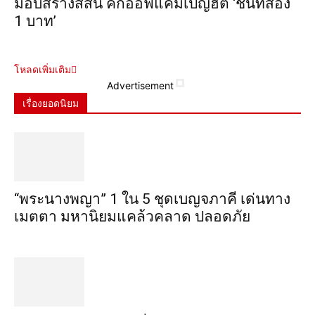
มอบสร้างสีสัน คิกออฟแคมเปญฮิต ‘ชิ้นที่สอง
1 บาท’
โหลดเพิ่มเติม
Advertisement
เรื่องยอดนิยม
“พระ​นาง​พญา” 1 ใน 5​ ชุดเบญจ​ภาคี​ เด่นทาง
เมตตา​ มหา​นิยม​แคล้วคลาด​ ปลอดภัย​