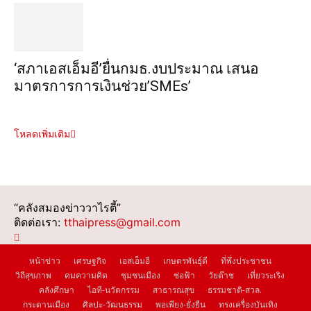
‘สภาเอสเอ็มอี’ยื่นกมธ.งบประมาณ เสนอ
มาตรการการเงินช่วย’SMEs’
โหลดเพิ่มเติม
“คลังสมองข่าววาไรตี้”
ติดต่อเรา:
tthaipress@gmail.com
หน้าข่าว
เศรษฐกิจ
เอสเอ็มอี
เกษตรพันธุ์ดี
ที่พึ่งประชาชน
วิถีสุขภาพ
คมความคิด
ชุมชนเมือง
ช่อฟ้า
วัยต๊าช
เที่ยวระเริง
คลังศึกษา
ไอที-นวัตกรรม
สาธารณสุข
ธรรมชาติ-สวล.
กระดานเมือง
ศิลปะ-วัฒนธรรม
พอเพียง-ยั่งยืน
ทรงเครื่องบันเทิง