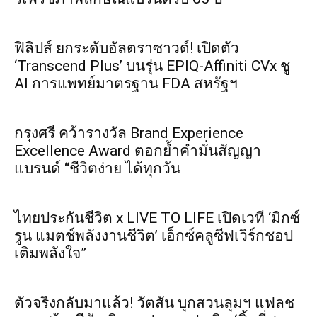
ฟิลิปส์ ยกระดับอัลตราซาวด์! เปิดตัว
‘Transcend Plus’ บนรุ่น EPIQ-Affiniti CVx ชู
AI การแพทย์มาตรฐาน FDA สหรัฐฯ
กรุงศรี คว้ารางวัล Brand Experience
Excellence Award ตอกย้ำคำมั่นสัญญา
แบรนด์ “ชีวิตง่าย ได้ทุกวัน
ไทยประกันชีวิต x LIVE TO LIFE เปิดเวที ‘มิกซ์
รูน แมตช์พลังงานชีวิต’ เอ็กซ์คลูซีฟเวิร์กชอป
เติมพลังใจ”
ตัวจริงกลับมาแล้ว! วัตสัน บุกสวนลุมฯ แฟลช