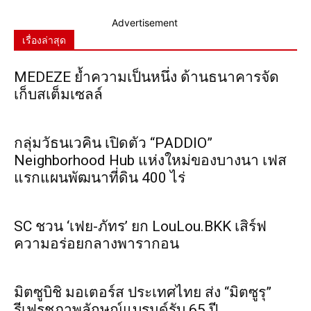
Advertisement
เรื่องล่าสุด
MEDEZE ย้ำความเป็นหนึ่ง ด้านธนาคารจัด
เก็บสเต็มเซลล์
กลุ่มวัธนเวคิน เปิดตัว “PADDIO”
Neighborhood Hub แห่งใหม่ของบางนา เฟส
แรกแผนพัฒนาที่ดิน 400 ไร่
SC ชวน ‘เฟย-ภัทร’ ยก LouLou.BKK เสิร์ฟ
ความอร่อยกลางพารากอน
มิตซูบิชิ มอเตอร์ส ประเทศไทย ส่ง “มิตซูรุ”
รีเฟรชภาพลักษณ์แบรนด์รับ 65 ปี