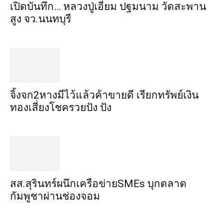
เปิดบันทึก… หลวงปู่เอี่ยม ​ปฐม​นาม​ วัดสะพาน
สูง​ จว.นนทบุรี
จิ้งจก​2​หาง​มีไว้แล้ว​ค้าขาย​ดี​ เรียก​ทรัพย์เงิน
ทอง​เสี่ยงโชค​รวยปัง​ ปัง​
สส.สุรินทร์ผนึกเครือข่ายSMEs บุกตลาด
กัมพูชาผ่านช่องจอม