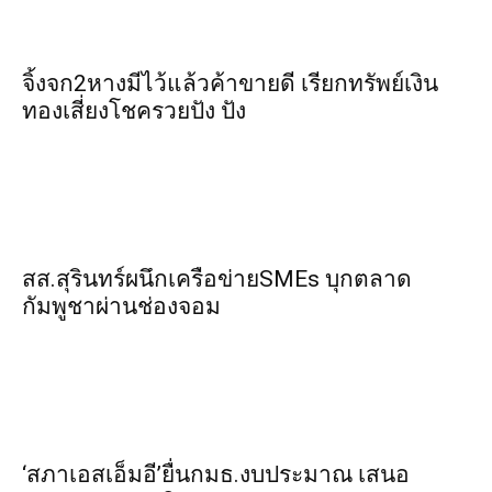
จิ้งจก​2​หาง​มีไว้แล้ว​ค้าขาย​ดี​ เรียก​ทรัพย์เงิน
ทอง​เสี่ยงโชค​รวยปัง​ ปัง​
สส.สุรินทร์ผนึกเครือข่ายSMEs บุกตลาด
กัมพูชาผ่านช่องจอม
‘สภาเอสเอ็มอี’ยื่นกมธ.งบประมาณ เสนอ