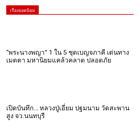
เรื่องยอดนิยม
“พระ​นาง​พญา” 1 ใน 5​ ชุดเบญจ​ภาคี​ เด่นทาง
เมตตา​ มหา​นิยม​แคล้วคลาด​ ปลอดภัย​
เปิดบันทึก… หลวงปู่เอี่ยม ​ปฐม​นาม​ วัดสะพาน
สูง​ จว.นนทบุรี