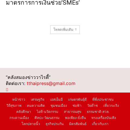
มาตรการการเงินช่วย’SMEs’
โหลดเพิ่มเติม
“คลังสมองข่าววาไรตี้”
ติดต่อเรา:
tthaipress@gmail.com
หน้าข่าว
เศรษฐกิจ
เอสเอ็มอี
เกษตรพันธุ์ดี
ที่พึ่งประชาชน
วิถีสุขภาพ
คมความคิด
ชุมชนเมือง
ช่อฟ้า
วัยต๊าช
เที่ยวระเริง
คลังศึกษา
ไอที-นวัตกรรม
สาธารณสุข
ธรรมชาติ-สวล.
กระดานเมือง
ศิลปะ-วัฒนธรรม
พอเพียง-ยั่งยืน
ทรงเครื่องบันเทิง
โลกปลายนิ้ว
ธุรกิจประกัน
มิตรสัมพันธ์
เกี่ยวกับเรา