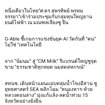
หนึ่งเดียวในไทย“ศ.ดร.สุพรทิพย์ พรหม
จรรยา”เข้าร่วมประชุมกับกลุ่มทุนใหญ่ยาน
ยนต์ไฟฟ้า ณ มณฑลเจียงซู จีน
G-Able ชี้เกมการแข่งขันยุค AI วัดกันที่ “คน”
ไม่ใช่ “เทคโนโลยี
จาก “น้มนม” สู่ “CM Milk” รีแบรนด์ใหญ่ชูจุด
ขาย “ธรรมชาติทุกหยด นมสดสหกรณ์”
สทนช. เดินหน้าแผนแม่บทลุ่มน้ำโขงอีสาน ชู
ยุทธศาสตร์ SEA พลิกโฉม “หนองหาร-ห้วย
หลวงตอนล่าง” มุ่งแก้แล้ง-ลดน้ำท่วม 15
จังหวัดอย่างยั่งยืน