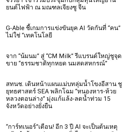
จรรยา”เข้าร่วมประชุมกับกลุ่มทุนใหญ่ยาน
ยนต์ไฟฟ้า ณ มณฑลเจียงซู จีน
G-Able ชี้เกมการแข่งขันยุค AI วัดกันที่ “คน”
ไม่ใช่ “เทคโนโลยี
จาก “น้มนม” สู่ “CM Milk” รีแบรนด์ใหญ่ชูจุด
ขาย “ธรรมชาติทุกหยด นมสดสหกรณ์”
สทนช. เดินหน้าแผนแม่บทลุ่มน้ำโขงอีสาน ชู
ยุทธศาสตร์ SEA พลิกโฉม “หนองหาร-ห้วย
หลวงตอนล่าง” มุ่งแก้แล้ง-ลดน้ำท่วม 15
จังหวัดอย่างยั่งยืน
“การ์ทเนอร์”เตือน! อีก 3 ปี AI จะเป็นต้นเหตุ