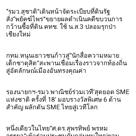
“รมว.สุชาติ”เดินหน้าจัดระเบียบที่ดินรัฐ
สั่ง“พยัคฆ์ไพร”ขยายผลดำเนินคดีขบวนการ
กว้านซื้อที่ดิน คทช. ใช้ น.ส.3 ปลอมรุกป่า
เชียงใหม่
กทม.หนุนเยาวชนก้าวสู่“นักสื่อความหมาย
เด็กชาดุสิต”สะพานเชื่อมเรื่องราวจากท้องถิ่น
สู่อัตลักษณ์เมืองอันทรงคุณค่า
รองนายกฯ-รมว.พาณิชย์ร่วมเวที‘สุดยอด SME
แห่งชาติ ครั้งที่ 18’ มอบรางวัลพิเศษ 6 ด้าน
สำคัญ ผลักดัน SME ไทยสู่เวทีโลก
หนึ่งเดียวในไทย“ศ.ดร.สุพรทิพย์ พรหม