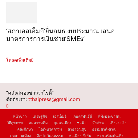
‘สภาเอสเอ็มอี’ยื่นกมธ.งบประมาณ เสนอ
มาตรการการเงินช่วย’SMEs’
โหลดเพิ่มเติม
“คลังสมองข่าววาไรตี้”
ติดต่อเรา:
tthaipress@gmail.com
หน้าข่าว
เศรษฐกิจ
เอสเอ็มอี
เกษตรพันธุ์ดี
ที่พึ่งประชาชน
วิถีสุขภาพ
คมความคิด
ชุมชนเมือง
ช่อฟ้า
วัยต๊าช
เที่ยวระเริง
คลังศึกษา
ไอที-นวัตกรรม
สาธารณสุข
ธรรมชาติ-สวล.
กระดานเมือง
ศิลปะ-วัฒนธรรม
พอเพียง-ยั่งยืน
ทรงเครื่องบันเทิง