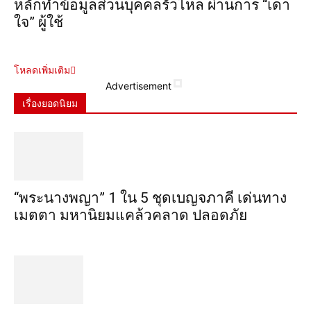
หลักทำข้อมูลส่วนบุคคลรั่วไหล ผ่านการ “เดา
ใจ” ผู้ใช้
โหลดเพิ่มเติม
Advertisement
เรื่องยอดนิยม
“พระ​นาง​พญา” 1 ใน 5​ ชุดเบญจ​ภาคี​ เด่นทาง
เมตตา​ มหา​นิยม​แคล้วคลาด​ ปลอดภัย​