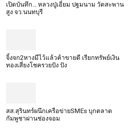
เปิดบันทึก… หลวงปู่เอี่ยม ​ปฐม​นาม​ วัดสะพาน
สูง​ จว.นนทบุรี
จิ้งจก​2​หาง​มีไว้แล้ว​ค้าขาย​ดี​ เรียก​ทรัพย์เงิน
ทอง​เสี่ยงโชค​รวยปัง​ ปัง​
สส.สุรินทร์ผนึกเครือข่ายSMEs บุกตลาด
กัมพูชาผ่านช่องจอม