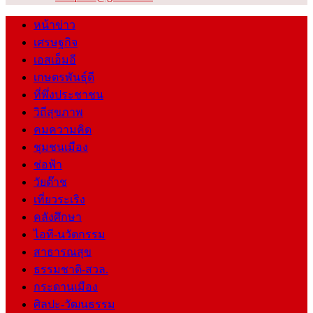
หน้าข่าว
เศรษฐกิจ
เอสเอ็มอี
เกษตรพันธุ์ดี
ที่พึ่งประชาชน
วิถีสุขภาพ
คมความคิด
ชุมชนเมือง
ช่อฟ้า
วัยต๊าช
เที่ยวระเริง
คลังศึกษา
ไอที-นวัตกรรม
สาธารณสุข
ธรรมชาติ-สวล.
กระดานเมือง
ศิลปะ-วัฒนธรรม