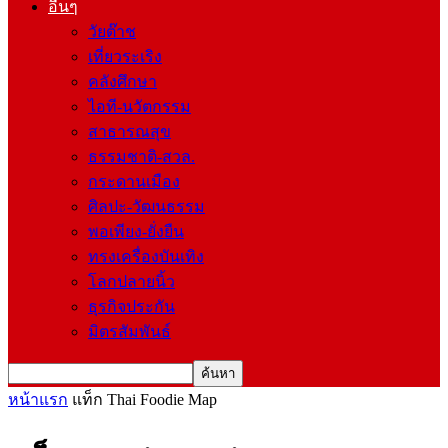
อื่นๆ
วัยต๊าช
เที่ยวระเริง
คลังศึกษา
ไอที-นวัตกรรม
สาธารณสุข
ธรรมชาติ-สวล.
กระดานเมือง
ศิลปะ-วัฒนธรรม
พอเพียง-ยั่งยืน
ทรงเครื่องบันเทิง
โลกปลายนิ้ว
ธุรกิจประกัน
มิตรสัมพันธ์
หน้าแรก
แท็ก
Thai Foodie Map