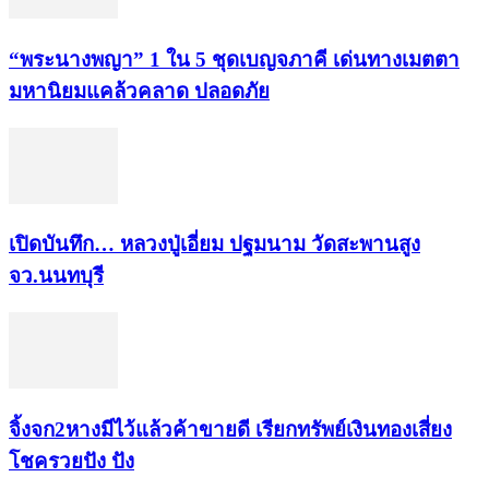
“พระ​นาง​พญา” 1 ใน 5​ ชุดเบญจ​ภาคี​ เด่นทางเมตตา​
มหา​นิยม​แคล้วคลาด​ ปลอดภัย​
เปิดบันทึก… หลวงปู่เอี่ยม ​ปฐม​นาม​ วัดสะพานสูง​
จว.นนทบุรี
จิ้งจก​2​หาง​มีไว้แล้ว​ค้าขาย​ดี​ เรียก​ทรัพย์เงินทอง​เสี่ยง
โชค​รวยปัง​ ปัง​