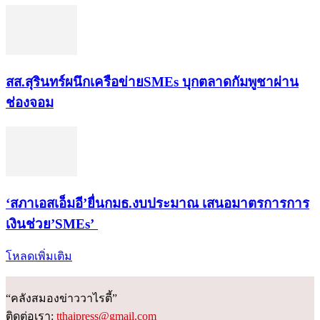
สส.สุรินทร์ผนึกเครือข่ายSMEs บุกตลาดกัมพูชาผ่าน
ช่องจอม
‘สภาเอสเอ็มอี’ยื่นกมธ.งบประมาณ เสนอมาตรการการ
เงินช่วย’SMEs’
โหลดเพิ่มเติม
“คลังสมองข่าววาไรตี้”
ติดต่อเรา:
tthaipress@gmail.com