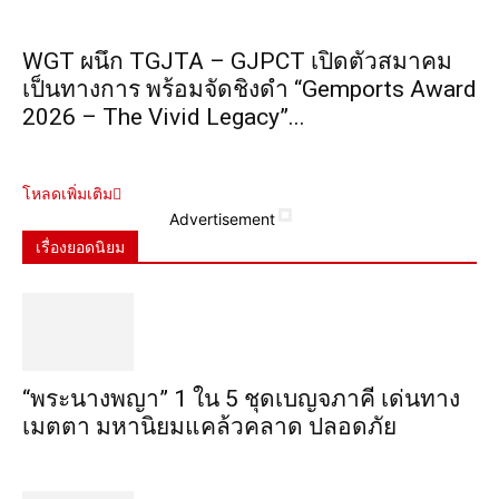
WGT ผนึก TGJTA – GJPCT เปิดตัวสมาคม
เป็นทางการ พร้อมจัดชิงดำ “Gemports Award
2026 – The Vivid Legacy”...
โหลดเพิ่มเติม
Advertisement
เรื่องยอดนิยม
“พระ​นาง​พญา” 1 ใน 5​ ชุดเบญจ​ภาคี​ เด่นทาง
เมตตา​ มหา​นิยม​แคล้วคลาด​ ปลอดภัย​