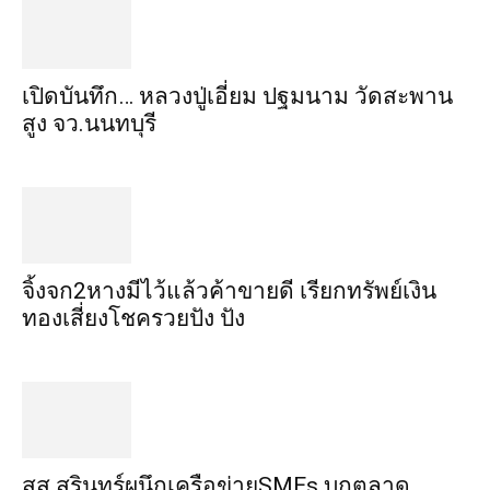
เปิดบันทึก… หลวงปู่เอี่ยม ​ปฐม​นาม​ วัดสะพาน
สูง​ จว.นนทบุรี
จิ้งจก​2​หาง​มีไว้แล้ว​ค้าขาย​ดี​ เรียก​ทรัพย์เงิน
ทอง​เสี่ยงโชค​รวยปัง​ ปัง​
สส.สุรินทร์ผนึกเครือข่ายSMEs บุกตลาด