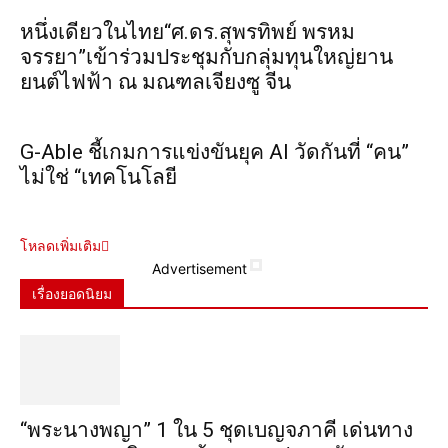
หนึ่งเดียวในไทย“ศ.ดร.สุพรทิพย์ พรหม
จรรยา”เข้าร่วมประชุมกับกลุ่มทุนใหญ่ยาน
ยนต์ไฟฟ้า ณ มณฑลเจียงซู จีน
G-Able ชี้เกมการแข่งขันยุค AI วัดกันที่ “คน”
ไม่ใช่ “เทคโนโลยี
โหลดเพิ่มเติม
Advertisement
เรื่องยอดนิยม
“พระ​นาง​พญา” 1 ใน 5​ ชุดเบญจ​ภาคี​ เด่นทาง