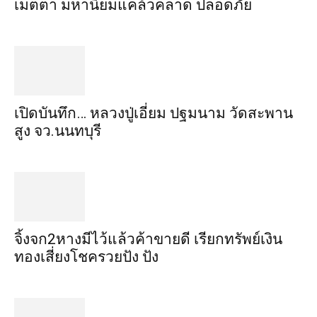
เมตตา​ มหา​นิยม​แคล้วคลาด​ ปลอดภัย​
เปิดบันทึก… หลวงปู่เอี่ยม ​ปฐม​นาม​ วัดสะพาน
สูง​ จว.นนทบุรี
จิ้งจก​2​หาง​มีไว้แล้ว​ค้าขาย​ดี​ เรียก​ทรัพย์เงิน
ทอง​เสี่ยงโชค​รวยปัง​ ปัง​