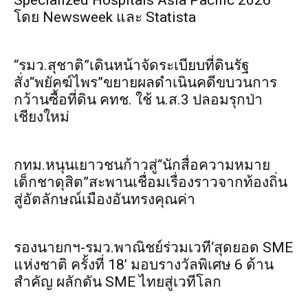
Specialized Hospitals Asia Pacific 2026
โดย Newsweek และ Statista
“รมว.สุชาติ”เดินหน้าจัดระเบียบที่ดินรัฐ
สั่ง“พยัคฆ์ไพร”ขยายผลดำเนินคดีขบวนการ
กว้านซื้อที่ดิน คทช. ใช้ น.ส.3 ปลอมรุกป่า
เชียงใหม่
กทม.หนุนเยาวชนก้าวสู่“นักสื่อความหมาย
เด็กชาดุสิต”สะพานเชื่อมเรื่องราวจากท้องถิ่น
สู่อัตลักษณ์เมืองอันทรงคุณค่า
รองนายกฯ-รมว.พาณิชย์ร่วมเวที‘สุดยอด SME
แห่งชาติ ครั้งที่ 18’ มอบรางวัลพิเศษ 6 ด้าน
สำคัญ ผลักดัน SME ไทยสู่เวทีโลก