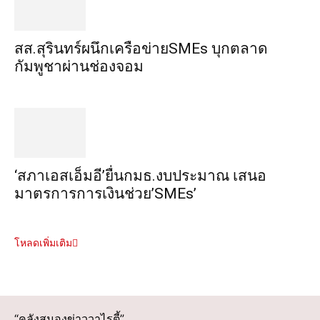
สส.สุรินทร์ผนึกเครือข่ายSMEs บุกตลาด
กัมพูชาผ่านช่องจอม
‘สภาเอสเอ็มอี’ยื่นกมธ.งบประมาณ เสนอ
มาตรการการเงินช่วย’SMEs’
โหลดเพิ่มเติม
“คลังสมองข่าววาไรตี้”