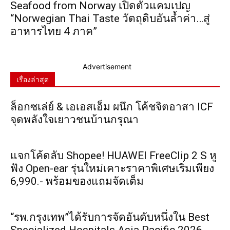
Seafood from Norway เปิดตัวแคมเปญ
“Norwegian Thai Taste วัตถุดิบอันล้ำค่า…สู่
อาหารไทย 4 ภาค”
Advertisement
เรื่องล่าสุด
ล็อกซเล่ย์ & เอเอสเอ็ม ผนึก โค้ชจิตอาสา ICF
จุดพลังใจเยาวชนบ้านกรุณา
แจกโค้ดลับ Shopee! HUAWEI FreeClip 2 S หู
ฟัง Open-ear รุ่นใหม่เคาะราคาพิเศษเริ่มเพียง
6,990.- พร้อมของแถมจัดเต็ม
“รพ.กรุงเทพ”ได้รับการจัดอันดับหนึ่งใน Best