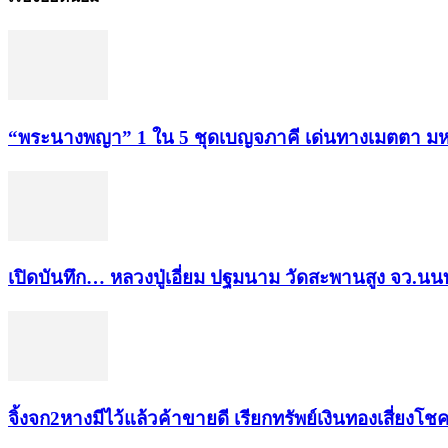
“พระ​นาง​พญา” 1 ใน 5​ ชุดเบญจ​ภาคี​ เด่นทางเมตตา​ มห
เปิดบันทึก… หลวงปู่เอี่ยม ​ปฐม​นาม​ วัดสะพานสูง​ จว.นนท
จิ้งจก​2​หาง​มีไว้แล้ว​ค้าขาย​ดี​ เรียก​ทรัพย์เงินทอง​เสี่ยงโชค​