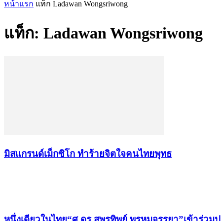
หน้าแรก
แท็ก
Ladawan Wongsriwong
แท็ก: Ladawan Wongsriwong
มิสแกรนด์เม็กซิโก ทำร้ายจิตใจคนไทยพุทธ
เรื่องล่าสุด
หนึ่งเดียวในไทย“ศ.ดร.สุพรทิพย์ พรหมจรรยา”เข้าร่วม