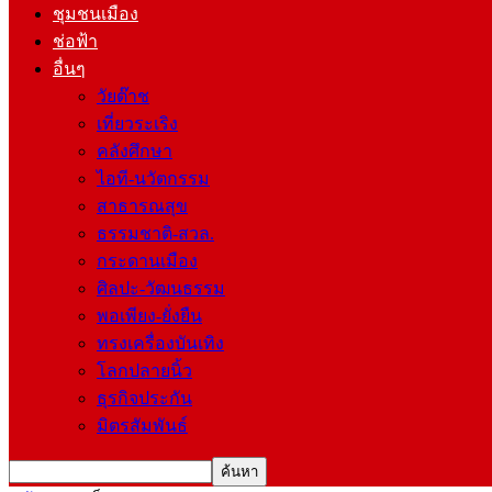
ชุมชนเมือง
ช่อฟ้า
อื่นๆ
วัยต๊าช
เที่ยวระเริง
คลังศึกษา
ไอที-นวัตกรรม
สาธารณสุข
ธรรมชาติ-สวล.
กระดานเมือง
ศิลปะ-วัฒนธรรม
พอเพียง-ยั่งยืน
ทรงเครื่องบันเทิง
โลกปลายนิ้ว
ธุรกิจประกัน
มิตรสัมพันธ์