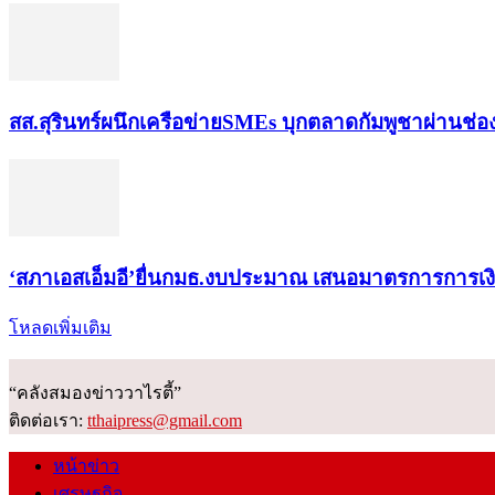
สส.สุรินทร์ผนึกเครือข่ายSMEs บุกตลาดกัมพูชาผ่านช่
‘สภาเอสเอ็มอี’ยื่นกมธ.งบประมาณ เสนอมาตรการการเ
โหลดเพิ่มเติม
“คลังสมองข่าววาไรตี้”
ติดต่อเรา:
tthaipress@gmail.com
หน้าข่าว
เศรษฐกิจ