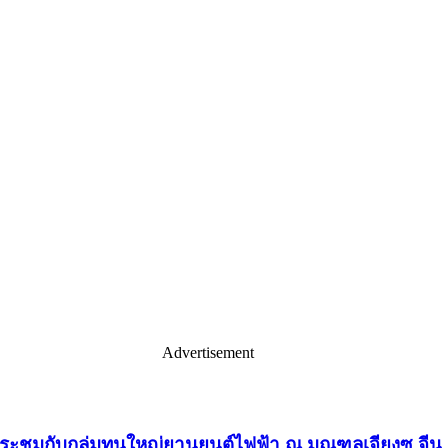
Advertisement
ประชุมกับกลุ่มทุนใหญ่ยานยนต์ไฟฟ้า ณ มณฑลเจียงซู จีน