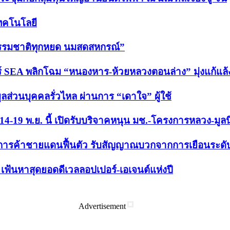
เทคโนโลยี
“ธรรมชาติทุกหยด นมสดสหกรณ์”
 SEA พลิกโฉม “หนองหาร-ห้วยหลวงตอนล่าง” มุ่งแก้แล้ง-ล
ูลส่วนบุคคลรั่วไหล ผ่านการ “เดาใจ” ผู้ใช้
ม่ 14-19 พ.ย. นี้ เปิดรับบริจาคหนุน มช.-โครงการหลวง-มูล
นการค้าชายแดนฟื้นตัว รับสัญญาณบวกจากการเยือนระดับ
ฟ้นหาสุดยอดดีเวลลอปเปอร์-เอเจนต์แห่งปี
Advertisement