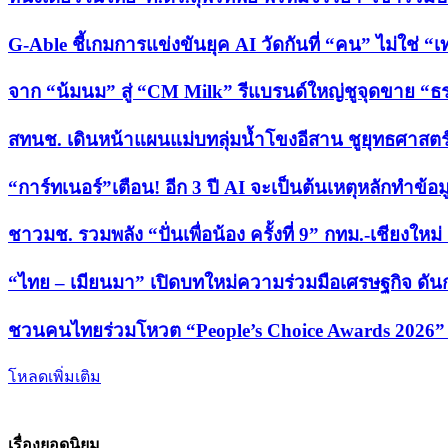
G-Able ชี้เกมการแข่งขันยุค AI วัดกันที่ “คน” ไม่ใช่ “
จาก “น้มนม” สู่ “CM Milk” รีแบรนด์ใหญ่ชูจุดขาย 
สทนช. เดินหน้าแผนแม่บทลุ่มน้ำโขงอีสาน ชูยุทธศาสตร์
“การ์ทเนอร์”เตือน! อีก 3 ปี AI จะเป็นต้นเหตุหลักทำข้อม
ชาวมช. รวมพลัง “ปั่นเพื่อน้อง ครั้งที่ 9” กทม.-เชียงให
“ไทย – เมียนมา” เปิดบทใหม่ความร่วมมือเศรษฐกิจ ดั
ชวนคนไทยร่วมโหวต “People’s Choice Awards 2026” เ
โหลดเพิ่มเติม
เรื่องยอดนิยม