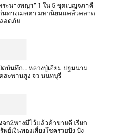
พระ​นาง​พญา” 1 ใน 5​ ชุดเบญจ​ภาคี​
ด่นทางเมตตา​ มหา​นิยม​แคล้วคลาด​
ลอดภัย​
ปิดบันทึก… หลวงปู่เอี่ยม ​ปฐม​นาม​
ัดสะพานสูง​ จว.นนทบุรี
ิ้งจก​2​หาง​มีไว้แล้ว​ค้าขาย​ดี​ เรียก​
รัพย์เงินทอง​เสี่ยงโชค​รวยปัง​ ปัง​