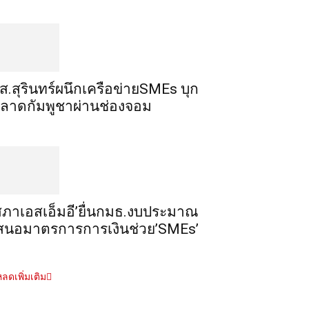
ส.สุรินทร์ผนึกเครือข่ายSMEs บุก
ลาดกัมพูชาผ่านช่องจอม
สภาเอสเอ็มอี’ยื่นกมธ.งบประมาณ
สนอมาตรการการเงินช่วย’SMEs’
ลดเพิ่มเติม