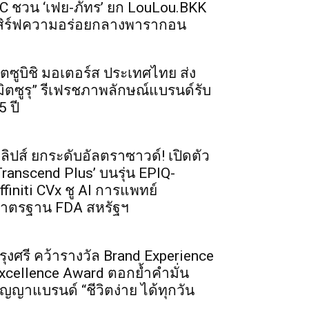
C ชวน ‘เฟย-ภัทร’ ยก LouLou.BKK
สิร์ฟความอร่อยกลางพารากอน
ิตซูบิชิ มอเตอร์ส ประเทศไทย ส่ง
มิตซูรุ” รีเฟรชภาพลักษณ์แบรนด์รับ
5 ปี
ิลิปส์ ยกระดับอัลตราซาวด์! เปิดตัว
Transcend Plus’ บนรุ่น EPIQ-
ffiniti CVx ชู AI การแพทย์
าตรฐาน FDA สหรัฐฯ
รุงศรี คว้ารางวัล Brand Experience
xcellence Award ตอกย้ำคำมั่น
ัญญาแบรนด์ “ชีวิตง่าย ได้ทุกวัน