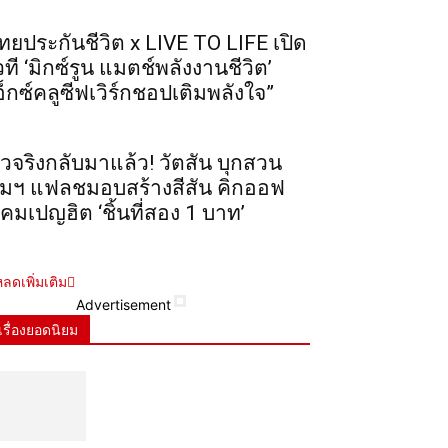
ทยประกันชีวิต x LIVE TO LIFE เปิด
วที ‘มิกซ์รูน แมตช์พลังงานชีวิต’
อ็กซ์คลูซีฟเวิร์กชอปเติมพลังใจ”
ัวจริงกลับมาแล้ว! วัตสัน บุกสวน
ุมฯ แฟลชมอบสร้างสีสัน คิกออฟ
คมเปญฮิต ‘ชิ้นที่สอง 1 บาท’
ลดเพิ่มเติม
Advertisement
เรื่องยอดนิยม