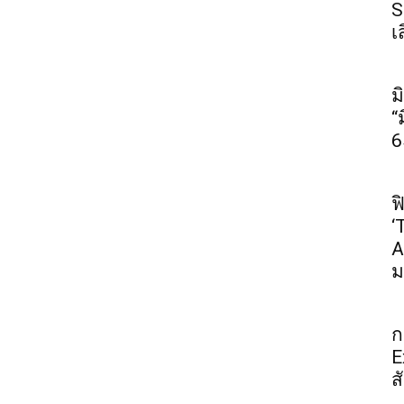
S
เ
ม
“
6
ฟ
‘
A
ม
ก
E
ส