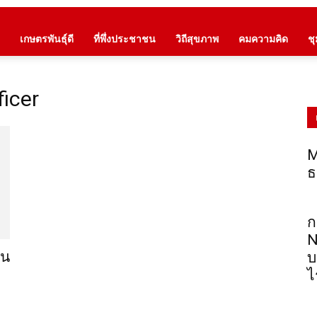
เกษตรพันธุ์ดี
ที่พึ่งประชาชน
วิถีสุขภาพ
คมความคิด
ช
ficer
M
ธ
ก
N
าน
บ
ไ